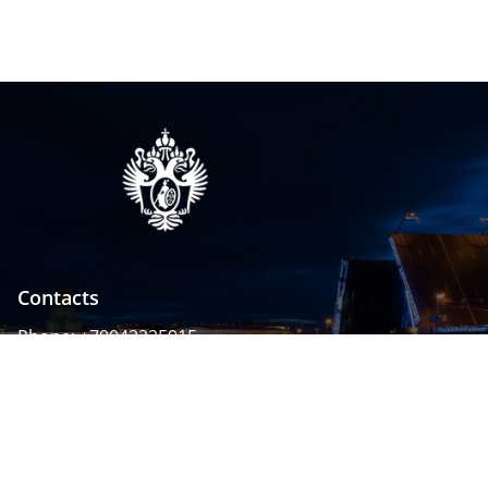
Contacts
Phone:
+79043325915
Address:
199034 Санкт-Петербург, Университетская
наб., д. 7-9-11