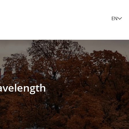
EN
wavelength