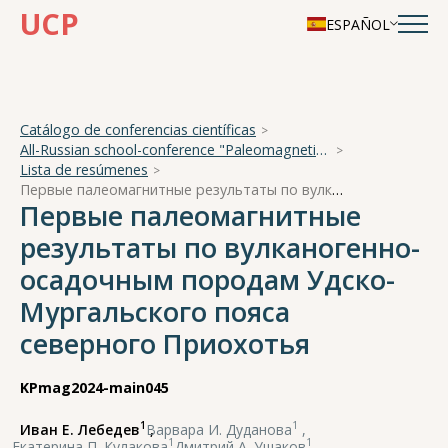
UCP
ESPAÑOL
Catálogo de conferencias científicas
All-Russian school-conference "Paleomagnetism and magnetism of rocks"
Lista de resúmenes
Первые палеомагнитные результаты по вулканогенно-осадочным породам Удско-Мургальского пояса северного Приохотья
Первые палеомагнитные
результаты по вулканогенно-
осадочным породам Удско-
Мургальского пояса
северного Приохотья
KPmag2024-main045
1
1
Иван Е. Лебедев
,
Варвара И. Дуданова
,
1
1
Екатерина П. Кулакова
,
Дмитрий А. Ушаков