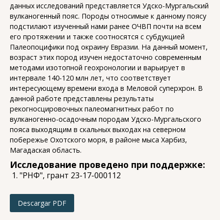
данных исследований представляется Удско-Мургальский
вулканогенный пояс. Породы относимые к данному поясу
подстилают изученный нами ранее ОЧВП почти на всем
его протяжении и также соотносятся с субдукцией
Палеопоцифики под окраину Евразии. На данный момент,
возраст этих пород изучен недостаточно современным
методами изотопной геохронологии и варьирует в
интервале 140-120 млн лет, что соответствует
интересующему времени входа в Меловой суперхрон. В
данной работе представлены результаты
рекогносцировочных палеомагнитных работ по
вулканогенно-осадочным породам Удско-Мургальского
пояса выходящим в скальных выходах на северном
побережье Охотского моря, в районе мыса Харбиз,
Магадаская область.
Исследование проведено при поддержке:
"РНФ", грант 23-17-000112
Descargar PDF