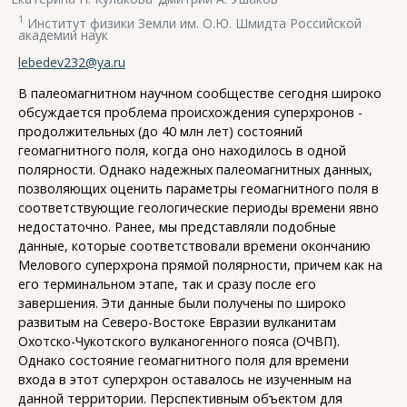
1
Институт физики Земли им. О.Ю. Шмидта Российской
академии наук
lebedev232@ya.ru
В палеомагнитном научном сообществе сегодня широко
обсуждается проблема происхождения суперхронов -
продолжительных (до 40 млн лет) состояний
геомагнитного поля, когда оно находилось в одной
полярности. Однако надежных палеомагнитных данных,
позволяющих оценить параметры геомагнитного поля в
соответствующие геологические периоды времени явно
недостаточно. Ранее, мы представляли подобные
данные, которые соответствовали времени окончанию
Мелового суперхрона прямой полярности, причем как на
его терминальном этапе, так и сразу после его
завершения. Эти данные были получены по широко
развитым на Северо-Востоке Евразии вулканитам
Охотско-Чукотского вулканогенного пояса (ОЧВП).
Однако состояние геомагнитного поля для времени
входа в этот суперхрон оставалось не изученным на
данной территории. Перспективным объектом для