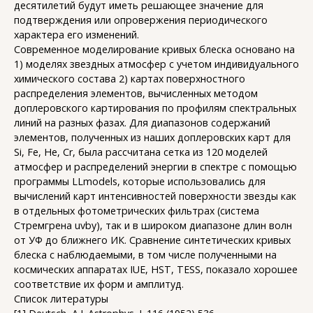
десятилетий будут иметь решающее значение для
подтверждения или опровержения периодического
характера его изменений.
Современное моделирование кривых блеска основано на
1) моделях звездных атмосфер с учетом индивидуального
химического состава 2) картах поверхностного
распределения элементов, вычисленных методом
доплеровского картирования по профилям спектральных
линий на разных фазах. Для диапазонов содержаний
элементов, полученных из наших доплеровских карт для
Si, Fe, He, Cr, была рассчитана сетка из 120 моделей
атмосфер и распределений энергии в спектре с помощью
программы LLmodels, которые использовались для
вычислений карт интенсивностей поверхности звезды как
в отдельных фотометрических фильтрах (система
Стремгрена uvby), так и в широком диапазоне длин волн
от УФ до ближнего ИК. Сравнение синтетических кривых
блеска с наблюдаемыми, в том числе полученными на
космических аппаратах IUE, HST, TESS, показало хорошее
соответствие их форм и амплитуд.
Список литературы