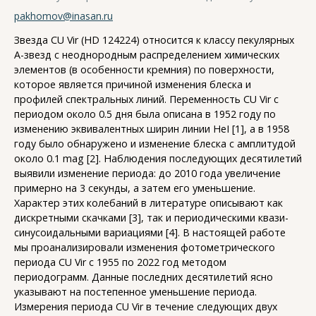
pakhomov@inasan.ru
Звезда CU Vir (HD 124224) относится к классу пекулярных
A-звезд с неоднородным распределением химических
элементов (в особенности кремния) по поверхности,
которое является причиной изменения блеска и
профилей спектральных линий. Переменность CU Vir с
периодом около 0.5 дня была описана в 1952 году по
изменению эквивалентных ширин линии HeI [1], a в 1958
году было обнаружено и изменение блеска с амплитудой
около 0.1 mag [2]. Наблюдения последующих десятилетий
выявили изменение периода: до 2010 года увеличение
примерно на 3 секунды, а затем его уменьшение.
Характер этих колебаний в литературе описывают как
дискретными скачками [3], так и периодическими квази-
синусоидальными вариациями [4]. В настоящей работе
мы проанализировали изменения фотометрического
периода CU Vir с 1955 по 2022 год методом
периодограмм. Данные последних десятилетий ясно
указывают на постепенное уменьшение периода.
Измерения периода CU Vir в течение следующих двух