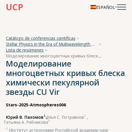
UCP
ESPAÑOL
Catálogo de conferencias científicas
Stellar Physics in the Era of Multiwavelength Observations
Lista de resúmenes
Моделирование многоцветных кривых блеска химически пекулярной звезды CU Vir
Моделирование
многоцветных кривых блеска
химически пекулярной
звезды CU Vir
Stars-2025-Atmospheres006
1
1
Юрий В. Пахомов
,
Илья С. Потравнов
,
1
Татьяна А. Рябчикова
1
Институт астрономии Российской академии наук