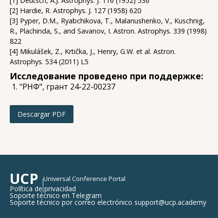
[1] Deutsch, A.J. Astrophys. J. 116 (1952) 536
[2] Hardie, R. Astrophys. J. 127 (1958) 620
[3] Pyper, D.M., Ryabchikova, T., Malanushenko, V., Kuschnig,
R., Plachinda, S., and Savanov, I. Astron. Astrophys. 339 (1998)
822
[4] Mikulášek, Z., Krtička, J., Henry, G.W. et al. Astron.
Astrophys. 534 (2011) L5
Исследование проведено при поддержке:
"РНФ", грант 24-22-00237
Descargar PDF
UCP
Universal Conference Portal
Política de privacidad
Soporte técnico en Telegram
Soporte técnico por correo electrónico support@ucp.academy