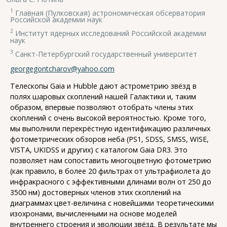
1
Главная (Пулковская) астрономическая обсерватория
Российской академии наук
2
Институт ядерных исследований Российской академии
наук
3
Санкт-Петербургский государственный университет
georgegontcharov@yahoo.com
Телескопы Gaia и Hubble дают астрометрию звёзд в
полях шаровых скоплений нашей Галактики и, таким
образом, впервые позволяют отобрать члены этих
скоплений с очень высокой вероятностью. Кроме того,
мы выполнили перекрёстную идентификацию различных
фотометрических обзоров неба (PS1, SDSS, SMSS, WISE,
VISTA, UKIDSS и других) с каталогом Gaia DR3. Это
позволяет нам сопоставить многоцветную фотометрию
(как правило, в более 20 фильтрах от ультрафиолета до
инфракрасного с эффективными длинами волн от 250 до
3500 нм) достоверных членов этих скоплений на
диаграммах цвет-величина с новейшими теоретическими
изохронами, вычисленными на основе моделей
внутреннего строения и эволюции звёзд. В результате мы