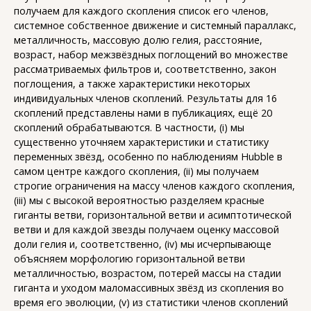
получаем для каждого скопления список его членов,
системное собственное движение и системный параллакс,
металличность, массовую долю гелия, расстояние,
возраст, набор межзвёздных поглощений во множестве
рассматриваемых фильтров и, соответственно, закон
поглощения, а также характеристики некоторых
индивидуальных членов скоплений. Результаты для 16
скоплений представлены нами в публикациях, ещё 20
скоплений обрабатываются. В частности, (i) мы
существенно уточняем характеристики и статистику
переменных звёзд, особенно по наблюдениям Hubble в
самом центре каждого скопления, (ii) мы получаем
строгие ограничения на массу членов каждого скопления,
(iii) мы с высокой вероятностью разделяем красные
гиганты ветви, горизонтальной ветви и асимптотической
ветви и для каждой звезды получаем оценку массовой
доли гелия и, соответственно, (iv) мы исчерпывающе
объясняем морфологию горизонтальной ветви
металличностью, возрастом, потерей массы на стадии
гиганта и уходом маломассивных звёзд из скопления во
время его эволюции, (v) из статистики членов скоплений