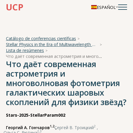
UCP
ESPAÑOL
Catálogo de conferencias científicas
Stellar Physics in the Era of Multiwavelength Observations
Lista de resúmenes
Что даёт современная астрометрия и многоволновая фотометрия галактических шаровых скоплений для физики звёзд?
Что даёт современная
астрометрия и
многоволновая фотометрия
галактических шаровых
скоплений для физики звёзд?
Stars-2025-StellarParam002
1,2
2
Георгий А. Гончаров
,
Сергей В. Троицкий
,
2,3
Ольга С. Рютина