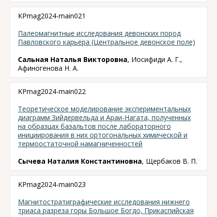
KPmag2024-main021
Палеомагнитные исследования девонских пород
Павловского карьера (Центральное девонское поле)
Сальная Наталья Викторовна
, Иосифиди А. Г.,
Афиногенова Н. А.
KPmag2024-main022
Теоретическое моделирование экспериментальных
диаграмм Зийдервельда и Араи-Нагата, полученных
на образцах базальтов после лабораторного
инициирования в них ортогональных химической и
термоостаточной намагниченностей
Сычева Наталия Константиновна
, Щербаков В. П.
KPmag2024-main023
Магнитостратиграфические исследования нижнего
триаса разреза горы Большое Богдо, Прикаспийская