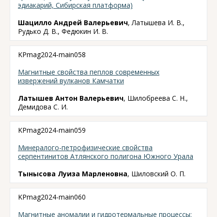
эдиакарий, Сибирская платформа)
Шацилло Андрей Валерьевич
, Латышева И. В.,
Рудько Д. В., Федюкин И. В.
KPmag2024-main058
Магнитные свойства пеплов современных
извержений вулканов Камчатки
Латышев Антон Валерьевич
, Шилобреева С. Н.,
Демидова С. И.
KPmag2024-main059
Минералого-петрофизические свойства
серпентинитов Атлянского полигона Южного Урала
Тынысова Луиза Марленовна
, Шиловский О. П.
KPmag2024-main060
Магнитные аномалии и гидротермальные процессы: