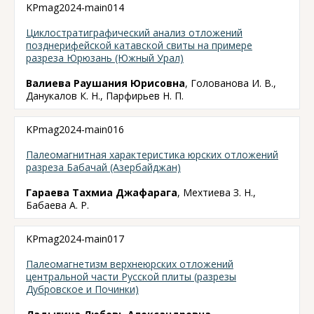
KPmag2024-main014
Циклостратиграфический анализ отложений
позднерифейской катавской свиты на примере
разреза Юрюзань (Южный Урал)
Валиева Раушания Юрисовна
, Голованова И. В.,
Данукалов К. Н., Парфирьев Н. П.
KPmag2024-main016
Палеомагнитная характеристика юрских отложений
разреза Бабачай (Азербайджан)
Гараева Тахмиа Джафарага
, Мехтиева З. Н.,
Бабаева А. Р.
KPmag2024-main017
Палеомагнетизм верхнеюрских отложений
центральной части Русской плиты (разрезы
Дубровское и Починки)