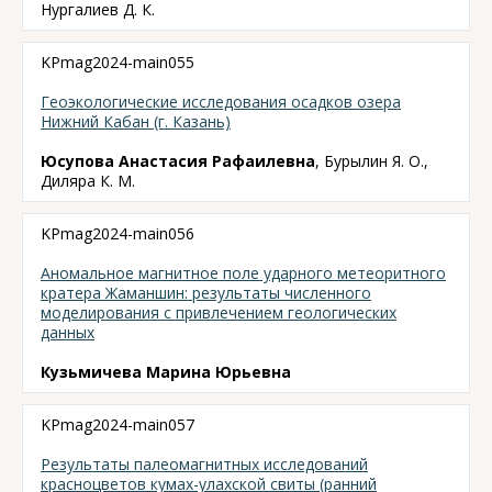
Нургалиев Д. К.
KPmag2024-main055
Геоэкологические исследования осадков озера
Нижний Кабан (г. Казань)
Юсупова Анастасия Рафаилевна
, Бурылин Я. О.,
Диляра К. М.
KPmag2024-main056
Аномальное магнитное поле ударного метеоритного
кратера Жаманшин: результаты численного
моделирования с привлечением геологических
данных
Кузьмичева Марина Юрьевна
KPmag2024-main057
Результаты палеомагнитных исследований
красноцветов кумах-улахской свиты (ранний