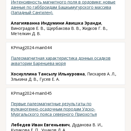
Интенсивность магнитного поля в ордовике: новые
данные по габброидам Башкымугурского массива
(Западный Сангилен).
Алагияванна Индумини Авишка Эранди
,
Виноградов Е. В., Щербакова В. В., Жидков Г. В.,
Метелкин Д. В.
KPmag2024-main044
Палеомагнитная характеристика донных осадков
акватории Баренцева моря
Хоснуллина Тансылу Ильнуровна
, Пискарев А. Л.,
Элькина Д. В., Гусев Е. А.
KPmag2024-main045
Первые палеомагнитные результаты по
вулканогенно-осадочным породам Удско-
Мургальского пояса северного Приохотья
Лебедев Иван Евгеньевич
, Дуданова В. И.,
Кулакова Е. П., Ушаков Д. А.