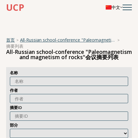
UCP
中文
首页
All-Russian school-conference "Paleomagnetism and magnetism of rocks"
摘要列表
All-Russian school-conference "Paleomagnetism
and magnetism of rocks"会议摘要列表
名称
作者
摘要ID
部分