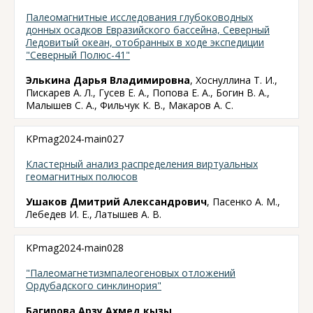
Палеомагнитные исследования глубоководных
донных осадков Евразийского бассейна, Северный
Ледовитый океан, отобранных в ходе экспедиции
"Северный Полюс-41"
Элькина Дарья Владимировна
, Хоснуллина Т. И.,
Пискарев А. Л., Гусев Е. А., Попова Е. А., Богин В. А.,
Малышев С. А., Фильчук К. В., Макаров А. С.
KPmag2024-main027
Кластерный анализ распределения виртуальных
геомагнитных полюсов
Ушаков Дмитрий Александрович
, Пасенко А. М.,
Лебедев И. Е., Латышев А. В.
KPmag2024-main028
"Палеомагнетизмпалеогеновых отложений
Ордубадского синклинория"
Багирова Арзу Ахмед кызы