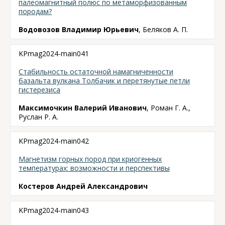
палеомагнитный полюс по метаморфизованным
породам?
Водовозов Владимир Юрьевич
, Беляков А. П.
KPmag2024-main041
Стабильность остаточной намагниченности
базальта вулкана Толбачик и перетянутые петли
гистерезиса
Максимочкин Валерий Иванович
, Роман Г. А.,
Руслан Р. А.
KPmag2024-main042
Магнетизм горных пород при криогенных
температурах: возможности и перспективы
Костеров Андрей Александрович
KPmag2024-main043