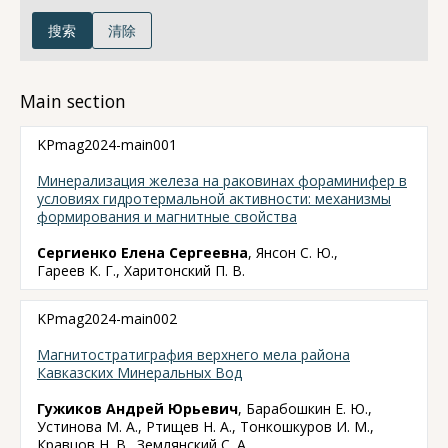
搜索
清除
Main section
KPmag2024-main001
Минерализация железа на раковинах фораминифер в
условиях гидротермальной активности: механизмы
формирования и магнитные свойства
Сергиенко Елена Сергеевна
, Янсон С. Ю.,
Гареев К. Г., Харитонский П. В.
KPmag2024-main002
Магнитостратиграфия верхнего мела района
Кавказских Минеральных Вод
Гужиков Андрей Юрьевич
, Барабошкин Е. Ю.,
Устинова М. А., Ртищев Н. А., Тонкошкуров И. М.,
Кравцов Н. В., Землянский С. А.