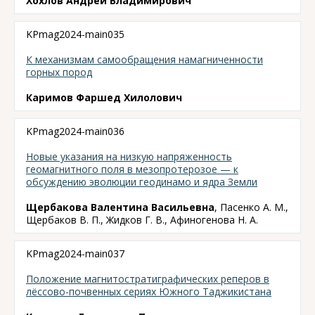
Хохлов Андрей Владимирович
KPmag2024-main035
К механизмам самообращения намагниченности
горных пород
Каримов Фаршед Хилолович
KPmag2024-main036
Новые указания на низкую напряженность
геомагнитного поля в мезопротерозое — к
обсуждению эволюции геодинамо и ядра Земли
Щербакова Валентина Васильевна
, Пасенко А. М.,
Щербаков В. П., Жидков Г. В., Афиногенова Н. А.
KPmag2024-main037
Положение магнитостратиграфических реперов в
лёссово-почвенных сериях Южного Таджикистана