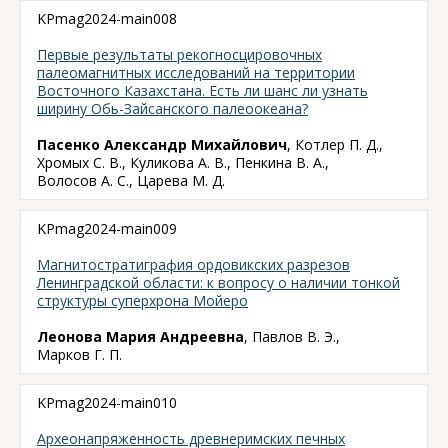
KPmag2024-main008
Первые результаты рекогносцировочных
палеомагнитных исследований на территории
Восточного Казахстана. Есть ли шанс ли узнать
ширину Обь-Зайсанского палеоокеана?
Пасенко Александр Михайлович
, Котлер П. Д.,
Хромых С. В., Куликова А. В., Пенкина В. А.,
Волосов А. С., Царева М. Д.
KPmag2024-main009
Магнитостратиграфия ордовикских разрезов
Ленинградской области: к вопросу о наличии тонкой
структуры суперхрона Мойеро
Леонова Мария Андреевна
, Павлов В. Э.,
Марков Г. П.
KPmag2024-main010
Археонапряженность древнеримских печных