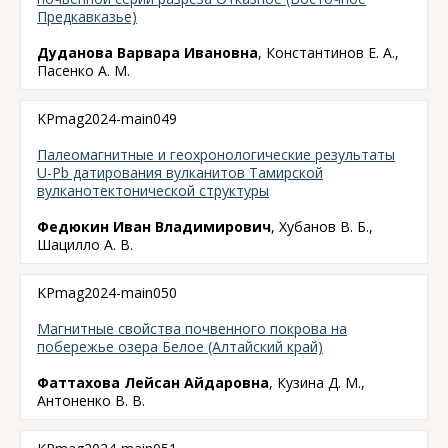
Предкавказье)
Дуданова Варвара Ивановна
, Константинов Е. А.,
Пасенко А. М.
KPmag2024-main049
Палеомагнитные и геохронологические результаты
U-Pb датирования вулканитов Тамирской
вулканотектонической структуры
Федюкин Иван Владимирович
, Хубанов В. Б.,
Шацилло А. В.
KPmag2024-main050
Магнитные свойства почвенного покрова на
побережье озера Белое (Алтайский край)
Фаттахова Лейсан Айдаровна
, Кузина Д. М.,
Антоненко В. В.