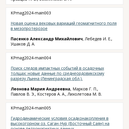
KPmag2024-main003
Новая оценка вековых вариаций геомагнитного поля
в мезопротерозое
Пасенко Александр Михайлович
, Лебедев И. Е.,
Ушаков Д. А.
KPmag2024-main004
Поиск следов импактных событий в осадочных
толщах: новые данные по среднеордовикскому
разрезу Лынна (Ленинградская обл.).
Леонова Мария Андреевна
, Марков Г. П.,
Павлов В. Э., Костеров А. А., Лихолетова М. В.
KPmag2024-main005
Гидродинамические условия осадконакопления в
высокогорном оз. Саган-Нур (Восточный Саян) на
основе петромагнитных данных