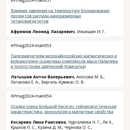
KPmag2024-main051
Влияние давления на температуру блокирования
продуктов распада наноразмерных
титаномагнетитов
Афремов Леонид Лазаревич
, Ильюшин И. Г.
KPmag2024-main053
Палеомагнетизм мезокайнозойских магматических и
вулканогенно-осадочных комплексов мыса Налычева
и полоустрова Шипунский (Камчатка)
Латышев Антон Валерьевич
, Аносова М. Б.,
Латанова Е. А., Бергаль-Кувикас О. В.
KPmag2024-main054
Осадки озера Большой Кисегач: сейсмоакустическая
характеристика, хронология и магнитные свойства
Косарева Лина Раисовна
, Нургалиева Н. Г., Ли Х.,
Крылов П. С., Кузина Д. М., Чернова О. С.,