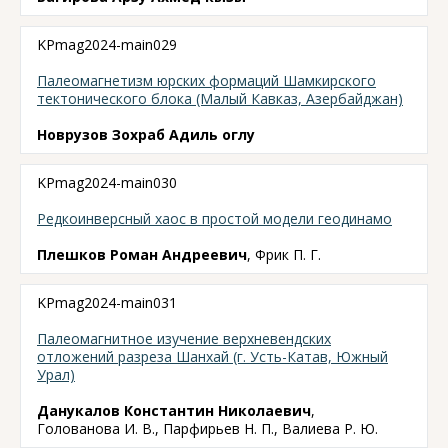
KPmag2024-main029
Палеомагнетизм юрских формаций Шамкирского
тектонического блока (Малый Кавказ, Азербайджан)
Новрузов Зохраб Адиль оглу
KPmag2024-main030
Редкоинверсный хаос в простой модели геодинамо
Плешков Роман Андреевич
, Фрик П. Г.
KPmag2024-main031
Палеомагнитное изучение верхневендских
отложений разреза Шанхай (г. Усть-Катав, Южный
Урал)
Данукалов Константин Николаевич
,
Голованова И. В., Парфирьев Н. П., Валиева Р. Ю.