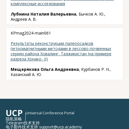
комплексные исследования
Лубнина Наталия Валерьевна
, Бычков А. Ю.,
Андреев А. В.
KPmag2024-main061
Результаты реконструкции палеоосадков
петромагнитными методами в лессово-почвенных
сериях района Ховалинг, Таджикистан (на примере
разреза Хонако- II)
Мещерякова Ольга Андреевна
, Курбанов Р. Н.,
Казанский А. Ю.
UCP
Universal Conference Portal
隐私策略
Telegram技术支持
电子邮件技术支持 support@ucp.academy