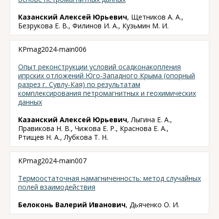
Казанский Алексей Юрьевич
, Щетников А. А.,
Безрукова Е. В., Филинов И. А., Кузьмин М. И.
KPmag2024-main006
Опыт реконструкции условий осадконакопления
ипрских отложений Юго-Западного Крыма (опорный
разрез г. Сувлу-Кая) по результатам
комплексирования петромагнитных и геохимических
данных
Казанский Алексей Юрьевич
, Лыгина Е. А.,
Правикова Н. В., Чижова Е. Р., Краснова Е. А.,
Ртищев Н. А., Лубкова Т. Н.
KPmag2024-main007
Термоостаточная намагниченность: метод случайных
полей взаимодействия
Белоконь Валерий Иванович
, Дьяченко О. И.