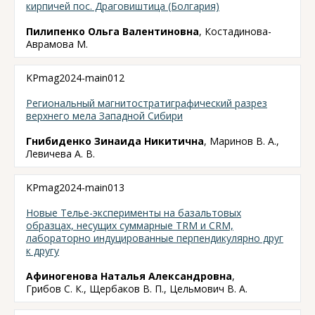
кирпичей пос. Драговиштица (Болгария)
Пилипенко Ольга Валентиновна
, Костадинова-
Аврамова М.
KPmag2024-main012
Региональный магнитостратиграфический разрез
верхнего мела Западной Сибири
Гнибиденко Зинаида Никитична
, Маринов В. А.,
Левичева А. В.
KPmag2024-main013
Новые Телье-эксперименты на базальтовых
образцах, несущих суммарные TRM и CRM,
лабораторно индуцированные перпендикулярно друг
к другу
Афиногенова Наталья Александровна
,
Грибов С. К., Щербаков В. П., Цельмович В. А.