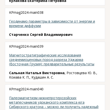
Кулакова Екатерина Петровна
KPmag2024-main038
Геодинамо параметры в зависимости от энергии и
времени диффузии
Старченко Сергей Владимирович
KPmag2024-main039
Магнитостратиграфические исследования
среднемиоценовых пород разреза Уджарма
(Восточная Грузия): предварительные результаты
Сальная Наталья Викторовна
, Ростовцева Ю. В.,
Коиава К. П., Кудашин А. С.
KPmag2024-main040
Палеомагнетизм нижнепротерозойских
метапесчаников удоканского комплекса юга
Сибирского кратона – можно ли получить надежный