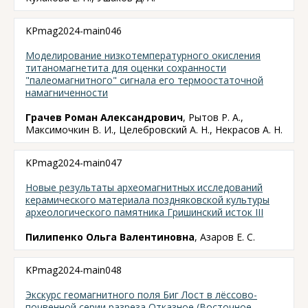
KPmag2024-main046
Моделирование низкотемпературного окисления
титаномагнетита для оценки сохранности
"палеомагнитного" сигнала его термоостаточной
намагниченности
Грачев Роман Александрович
, Рытов Р. А.,
Максимочкин В. И., Целебровский А. Н., Некрасов А. Н.
KPmag2024-main047
Новые результаты археомагнитных исследований
керамического материала поздняковской культуры
археологического памятника Гришинский исток III
Пилипенко Ольга Валентиновна
, Азаров Е. С.
KPmag2024-main048
Экскурс геомагнитного поля Биг Лост в лёссово-
почвенной серии разреза Отказное (Восточное