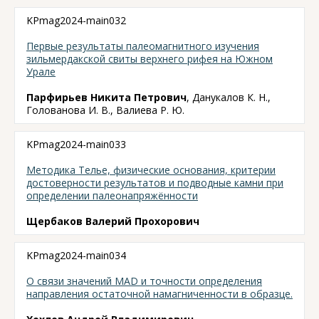
KPmag2024-main032
Первые результаты палеомагнитного изучения
зильмердакской свиты верхнего рифея на Южном
Урале
Парфирьев Никита Петрович
, Данукалов К. Н.,
Голованова И. В., Валиева Р. Ю.
KPmag2024-main033
Методика Телье, физические основания, критерии
достоверности результатов и подводные камни при
определении палеонапряжённости
Щербаков Валерий Прохорович
KPmag2024-main034
О связи значений MAD и точности определения
направления остаточной намагниченности в образце.