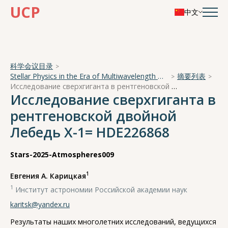
UCP
中文
科学会议目录
Stellar Physics in the Era of Multiwavelength Observations
摘要列表
Исследование сверхгиганта в рентгеновской двойной Лебедь Х-1= HDE226868
Исследование сверхгиганта в
рентгеновской двойной
Лебедь Х-1= HDE226868
Stars-2025-Atmospheres009
1
Евгения А. Карицкая
1
Институт астрономии Российской академии наук
karitsk@yandex.ru
Результаты наших многолетних исследований, ведущихся