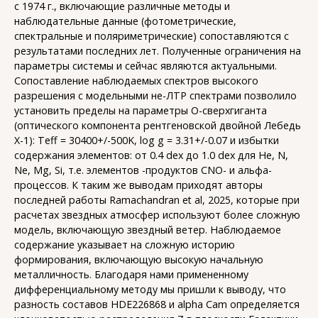
с 1974 г., включающие различные методы и
наблюдательные данные (фотометрические,
спектральные и поляриметрические) сопоставляются с
результатами последних лет. Полученные ограничения на
параметры системы и сейчас являются актуальными.
Сопоставление наблюдаемых спектров высокого
разрешения с модельными не-ЛТР спектрами позволило
установить пределы на параметры О-сверхгиганта
(оптического компонента рентгеновской двойной Лебедь
Х-1): Teff = 30400+/-500K, log g = 3.31+/-0.07 и избытки
содержания элементов: от 0.4 dex до 1.0 dex для He, N,
Ne, Mg, Si, т.е. элементов -продуктов CNO- и альфа-
процессов. К таким же выводам приходят авторы
последней работы Ramachandran et al, 2025, которые при
расчетах звездных атмосфер используют более сложную
модель, включающую звездный ветер. Наблюдаемое
содержание указывает на сложную историю
формирования, включающую высокую начальную
металличность. Благодаря нами примененному
дифференциальному методу мы пришли к выводу, что
разность составов HDE226868 и alpha Cam определяется