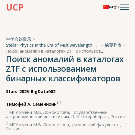
UCP
中文
科学会议目录
Stellar Physics in the Era of Multiwavelength Observations
摘要列表
Поиск аномалий в каталогах ZTF с использованием бинарных классификаторов
Поиск аномалий в каталогах
ZTF с использованием
бинарных классификаторов
Stars-2025-BigData002
1,2
Тимофей А. Семенихин
1
МГУ имени М.В. Ломоносова, Государственный
астрономический институт им. П. К. Штернберга , Россия
2
МГУ имени М.В. Ломоносова, физический факультет ,
Россия