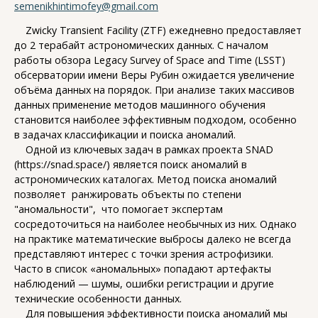
semenikhintimofey@gmail.com
Zwicky Transient Facility (ZTF) ежедневно предоставляет
до 2 терабайт астрономических данных. С началом
работы обзора Legacy Survey of Space and Time (LSST)
обсерватории имени Веры Рубин ожидается увеличение
объёма данных на порядок. При анализе таких массивов
данных применение методов машинного обучения
становится наиболее эффективным подходом, особенно
в задачах классификации и поиска аномалий.
Одной из ключевых задач в рамках проекта SNAD
(https://snad.space/) является поиск аномалий в
астрономических каталогах. Метод поиска аномалий
позволяет ранжировать объекты по степени
"аномальности", что помогает экспертам
сосредоточиться на наиболее необычных из них. Однако
на практике математические выбросы далеко не всегда
представляют интерес с точки зрения астрофизики.
Часто в список «аномальных» попадают артефакты
наблюдений — шумы, ошибки регистрации и другие
технические особенности данных.
Для повышения эффективности поиска аномалий мы