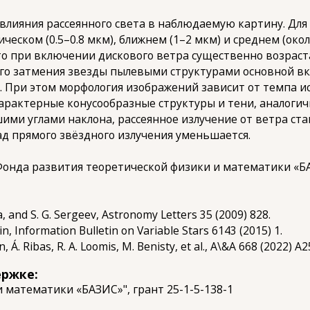
влияния рассеянного света в наблюдаемую картину. Для
ческом (0.5–0.8 мкм), ближнем (1–2 мкм) и среднем (око
что при включении дискового ветра существенно возраста
чного затмения звезды пылевыми структурами основной в
. При этом морфология изображений зависит от темпа и
арактерные конусообразные структуры и тени, аналоги
ьшими углами наклона, рассеянное излучение от ветра 
лад прямого звёздного излучения уменьшается.
Фонда развития теоретической физики и математики «Б
va, and S. G. Sergeev, Astronomy Letters 35 (2009) 828.
nkin, Information Bulletin on Variable Stars 6143 (2015) 1.
, Á. Ribas, R. A. Loomis, M. Benisty, et al., A\&A 668 (2022) A2
ержке:
 математики «БАЗИС»", грант 25-1-5-138-1