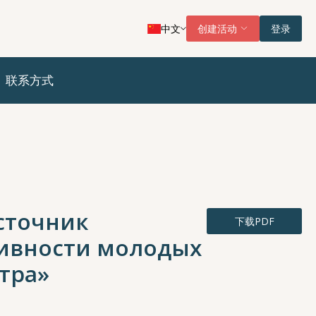
中文
创建活动
登录
联系方式
сточник
下载PDF
тивности молодых
тра»