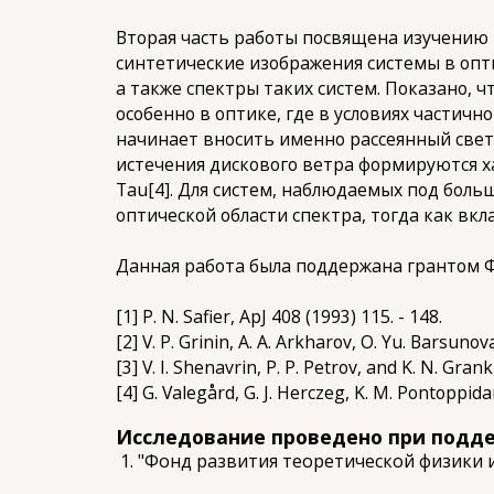
Вторая часть работы посвящена изучению 
синтетические изображения системы в опти
а также спектры таких систем. Показано, 
особенно в оптике, где в условиях части
начинает вносить именно рассеянный свет
истечения дискового ветра формируются х
Tau[4]. Для систем, наблюдаемых под бол
оптической области спектра, тогда как вк
Данная работа была поддержана грантом 
[1] P. N. Safier, ApJ 408 (1993) 115. - 148.
[2] V. P. Grinin, A. A. Arkharov, O. Yu. Barsuno
[3] V. I. Shenavrin, P. P. Petrov, and K. N. Gra
[4] G. Valegård, G. J. Herczeg, K. M. Pontoppidan
Исследование проведено при подд
"Фонд развития теоретической физики и