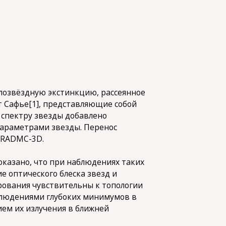
олозвёздную экстинкцию, рассеянное
т Сафье[1], представляющие собой
 спектру звезды добавлено
параметрами звезды. Перенос
ы RADMC-3D.
оказано, что при наблюдениях таких
е оптического блеска звезд и
рования чувствительны к топологии
аблюдениями глубоких минимумов в
ием их излучения в ближней