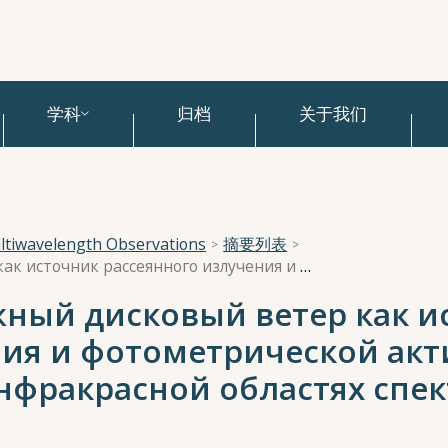
学科
归档
关于我们
Multiwavelength Observations
摘要列表
«Магнито-центробежный дисковый ветер как источник рассеянного излучения и фотометрической активности молодых звезд в видимой и инфракрасной областях спектра»
ный дисковый ветер как и
ния и фотометрической ак
нфракрасной областях спек