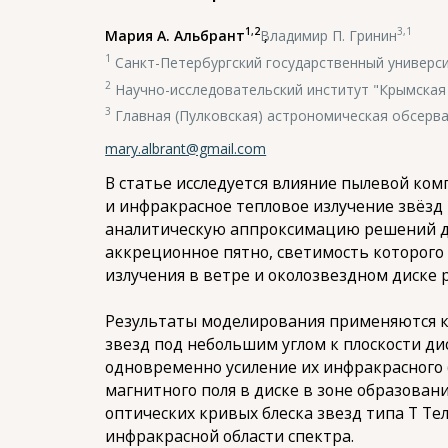
1,2
3,1
Мария А. Альбрант
,
Владимир П. Гринин
1
Санкт-Петербургский государственный универс
2
Научно-исследовательский институт "Крымская
3
Главная (Пулковская) астрономическая обсерва
mary.albrant@gmail.com
В статье исследуется влияние пылевой ко
и инфракрасное тепловое излучение звёзд 
аналитическую аппроксимацию решений дл
аккреционное пятно, светимость которого
излучения в ветре и околозвездном диск
Результаты моделирования применяются к 
звезд под небольшим углом к плоскости ди
одновременно усиление их инфракрасного 
магнитного поля в диске в зоне образован
оптических кривых блеска звезд типа T Те
инфракрасной области спектра.