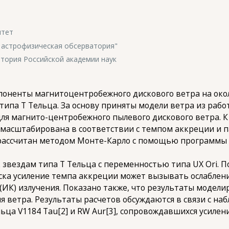
итет
 астрофизическая обсерватория"
тория Российской академии наук
мпоненты магнитоцентробежного дискового ветра на ок
типа Т Тельца. За основу приняты модели ветра из рабо
я магнито-центробежного пылевого дискового ветра. К
 масштабирована в соответствии с темпом аккреции и 
е рассчитан методом Монте-Карло с помощью программ
звездам типа T Тельца с переменностью типа UX Ori. П
ска усиление темпа аккреции может вызывать ослаблени
(ИК) излучения. Показано также, что результаты модели
ия ветра. Результаты расчетов обсуждаются в связи с н
льца V1184 Tau[2] и RW Aur[3], сопровождавшихся усилен