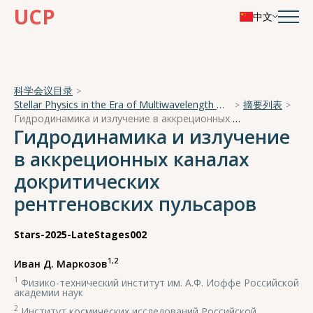
UCP
中文
科学会议目录
Stellar Physics in the Era of Multiwavelength Observations
摘要列表
Гидродинамика и излучение в аккреционных каналах докритических рентгеновских пульсаров
Гидродинамика и излучение
в аккреционных каналах
докритических
рентгеновских пульсаров
Stars-2025-LateStages002
1,2
Иван Д. Маркозов
1
Физико-технический институт им. А.Ф. Иоффе Российской
академии наук
2
Институт космических исследований Российской