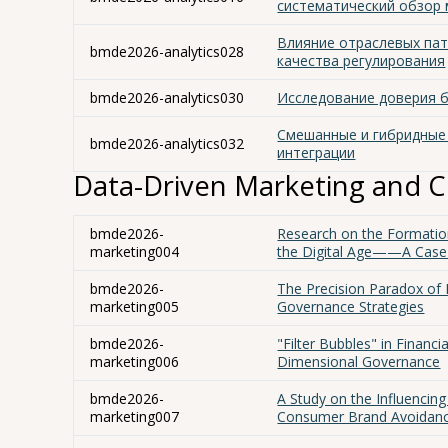
систематический обзор 
Влияние отраслевых пат
bmde2026-analytics028
качества регулирования
bmde2026-analytics030
Исследование доверия б
Смешанные и гибридные
bmde2026-analytics032
интеграции
Data-Driven Marketing and
bmde2026-
Research on the Formatio
marketing004
the Digital Age——A Case
bmde2026-
The Precision Paradox of 
marketing005
Governance Strategies
bmde2026-
"Filter Bubbles" in Finan
marketing006
Dimensional Governance
bmde2026-
A Study on the Influencin
marketing007
Consumer Brand Avoidan