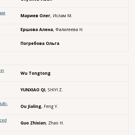
ние
Мариев Олег
, Ислам М.
Ершова Алена
, Фалилеева Н.
Погребова Ольга
in
Wu Tongtong
YUNXIAO QI
, SHIYI Z.
lti-
Ou Jialing
, Feng Y.
uced
Guo Zhixian
, Zhao H.