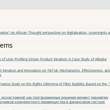
harter’: An African Thought perspective on digitalisation, sovereignty 
tems
of User Profiling-Driven Product Iteration: A Case Study of Alibaba
ct Iteration and Innovation on TikTok: Mechanisms, Effectiveness, an
s
rnance Study on the Rights Dilemma of Filter Bubbles Based on the 
к экосистемной: как платформенные решения меняют парадигму
точников конкурентного преимущества в финансовом секторе