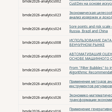
bmde2026-analytics002
CustDev на основе иску
Экономическая целесоо
bmde2026-analytics023
анализ издержек и дохо
Sore points and risk scal
bmde2026-analytics024
Russia, Brazil and China
ИСПОЛЬЗОВАНИЕ DATA
bmde2026-analytics008
ВЕНЧУРНОМ РЫНКЕ
АВТОМАТИЗАЦИЯ ОЦЕН
bmde2026-analytics009
ОСНОВЕ МАШИННОГО 
From "Filter Bubbles" to 
bmde2026-analytics025
Algorithmic Recommenda
Применение методов ан
bmde2026-analytics033
инструментов регулиров
Экономико-математичес
bmde2026-analytics026
трансформации экономи
Применение генеративно
bmde2026-analytics016