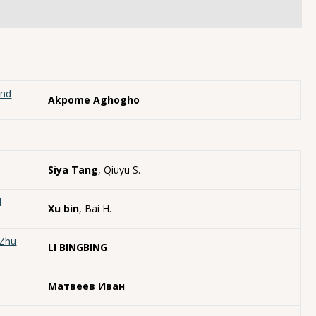
and
Akpome Aghogho
Siya Tang
, Qiuyu S.
d
Xu bin
, Bai H.
"Zhu
LI BINGBING
Матвеев Иван