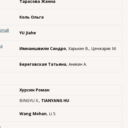
Тарасова Жанна
Коль Ольга
Small
YU Jiahe
ка
Имнаишвили Сандро
, Харькин В., Ценжарик М.
Береговская Татьяна
, Аникин А.
Хурсин Роман
BINGYU X.,
TIANYANG HU
r
Wang Mohan
, Li S.
я