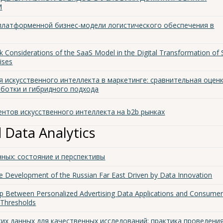
М
платформенной бизнес-модели логистического обеспечения в
isk Considerations of the SaaS Model in the Digital Transformation of 
ises
 искусственного интеллекта в маркетинге: сравнительная оцен
аботки и гибридного подхода
нтов искусственного интеллекта на b2b рынках
 Data Analytics
нных: состояние и перспективы
e Development of the Russian Far East Driven by Data Innovation
ip Between Personalized Advertising Data Applications and Consume
 Thresholds
их данных для качественных исследований: практика проведени