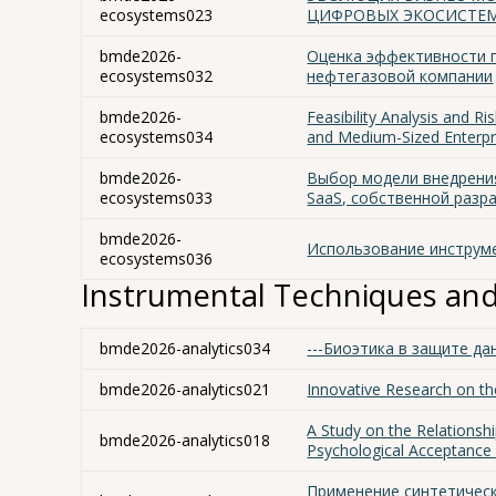
ecosystems023
ЦИФРОВЫХ ЭКОСИСТЕ
bmde2026-
Оценка эффективности 
ecosystems032
нефтегазовой компании
bmde2026-
Feasibility Analysis and R
ecosystems034
and Medium-Sized Enterpr
bmde2026-
Выбор модели внедрения
ecosystems033
SaaS, собственной разр
bmde2026-
Использование инструме
ecosystems036
Instrumental Techniques and
bmde2026-analytics034
---Биоэтика в защите да
bmde2026-analytics021
Innovative Research on th
A Study on the Relationsh
bmde2026-analytics018
Psychological Acceptance
Применение синтетическ