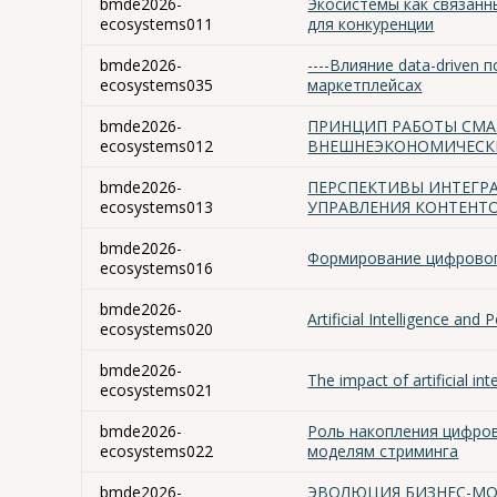
bmde2026-
Экосистемы как связанн
ecosystems011
для конкуренции
bmde2026-
----Влияние data-drive
ecosystems035
маркетплейсах
bmde2026-
ПРИНЦИП РАБОТЫ СМА
ecosystems012
ВНЕШНЕЭКОНОМИЧЕСКИ
bmde2026-
ПЕРСПЕКТИВЫ ИНТЕГР
ecosystems013
УПРАВЛЕНИЯ КОНТЕНТ
bmde2026-
Формирование цифровог
ecosystems016
bmde2026-
Artificial Intelligence and
ecosystems020
bmde2026-
The impact of artificial i
ecosystems021
bmde2026-
Роль накопления цифров
ecosystems022
моделям стриминга
bmde2026-
ЭВОЛЮЦИЯ БИЗНЕС-МО