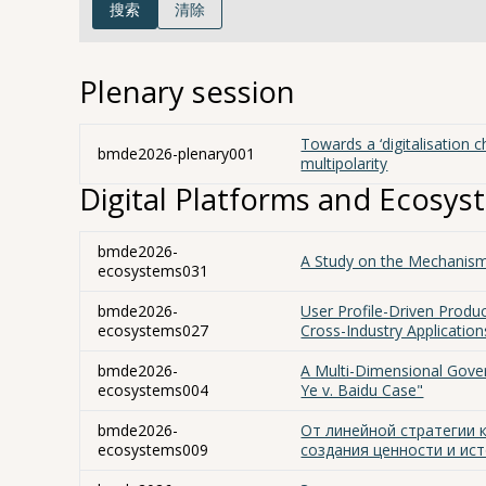
搜索
清除
Plenary session
Towards a ‘digitalisation c
bmde2026-plenary001
multipolarity
Digital Platforms and Ecosys
bmde2026-
A Study on the Mechanism 
ecosystems031
bmde2026-
User Profile-Driven Produ
ecosystems027
Cross-Industry Application
bmde2026-
A Multi-Dimensional Gove
ecosystems004
Ye v. Baidu Case"
bmde2026-
От линейной стратегии 
ecosystems009
создания ценности и ис