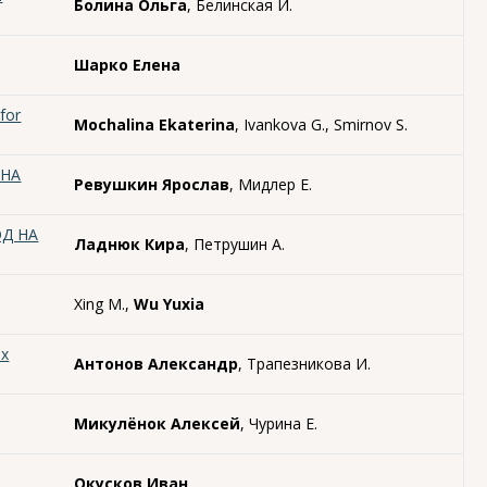
Болина Ольга
, Белинская И.
Шарко Елена
for
Mochalina Ekaterina
, Ivankova G., Smirnov S.
 НА
Ревушкин Ярослав
, Мидлер Е.
Д НА
Ладнюк Кира
, Петрушин А.
Xing M.,
Wu Yuxia
ых
Антонов Александр
, Трапезникова И.
Микулёнок Алексей
, Чурина Е.
Окусков Иван