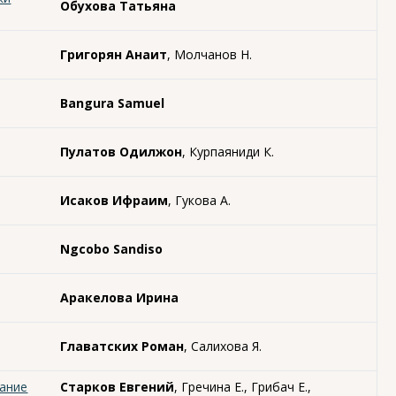
Обухова Татьяна
Григорян Анаит
, Молчанов Н.
Bangura Samuel
Пулатов Одилжон
, Курпаяниди К.
Исаков Ифраим
, Гукова А.
Ngcobo Sandiso
Аракелова Ирина
Главатских Роман
, Салихова Я.
вание
Старков Евгений
, Гречина Е., Грибач Е.,