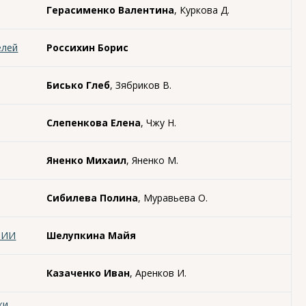
Герасименко Валентина
, Куркова Д.
елей
Россихин Борис
Бисько Глеб
, Зябриков В.
Слепенкова Елена
, Чжу Н.
Яненко Михаил
, Яненко М.
Сибилева Полина
, Муравьева О.
РИИ
Шелупкина Майя
Казаченко Иван
, Аренков И.
ки