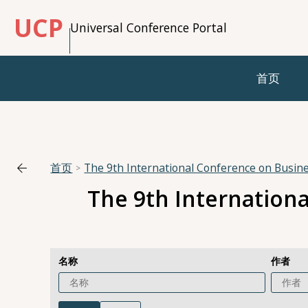
UCP
Universal Conference Portal
首页
首页
The 9th International Conference on Busin
The 9th Internation
名称
作者