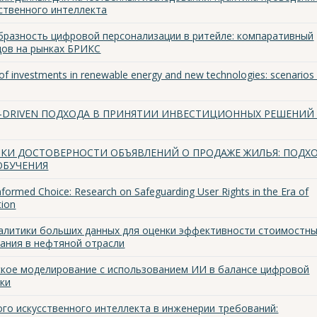
сственного интеллекта
бразность цифровой персонализации в ритейле: компаративный
дов на рынках БРИКС
e of investments in renewable energy and new technologies: scenarios 
-DRIVEN ПОДХОДА В ПРИНЯТИИ ИНВЕСТИЦИОННЫХ РЕШЕНИЙ
КИ ДОСТОВЕРНОСТИ ОБЪЯВЛЕНИЙ О ПРОДАЖЕ ЖИЛЬЯ: ПОДХО
ОБУЧЕНИЯ
Informed Choice: Research on Safeguarding User Rights in the Era of
tion
алитики больших данных для оценки эффективности стоимостн
ания в нефтяной отрасли
кое моделирование с использованием ИИ в балансе цифровой
ки
го искусственного интеллекта в инженерии требований: