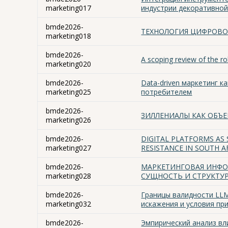
marketing017
индустрии декоративной
bmde2026-
ТЕХНОЛОГИЯ ЦИФРОВО
marketing018
bmde2026-
A scoping review of the ro
marketing020
bmde2026-
Data-driven маркетинг 
marketing025
потребителем
bmde2026-
ЗИЛЛЕНИАЛЫ КАК ОБЪ
marketing026
bmde2026-
DIGITAL PLATFORMS AS 
marketing027
RESISTANCE IN SOUTH AF
bmde2026-
МАРКЕТИНГОВАЯ ИНФО
marketing028
СУЩНОСТЬ И СТРУКТУ
bmde2026-
Границы валидности LLM
marketing032
искажения и условия пр
bmde2026-
Эмпирический анализ вл