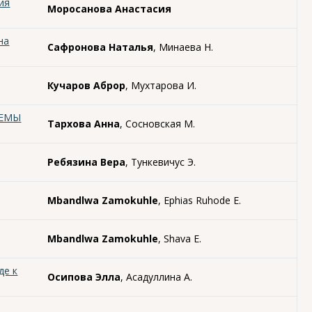
ия
Моросанова Анастасия
на
Сафронова Наталья
, Минаева Н.
Кучаров Аброр
, Мухтарова И.
ТЕМЫ
Тархова Анна
, Сосновская М.
Ребязина Вера
, Тункевичус Э.
Mbandlwa Zamokuhle
, Ephias Ruhode E.
Mbandlwa Zamokuhle
, Shava E.
де к
Осипова Элла
, Асадуллина А.