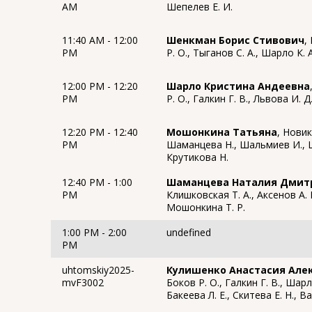
AM
Шепелев Е. И.
11:40 AM - 12:00
Шенкман Борис Стивович
,
PM
Р. О., Тыганов С. А., Шарло К. А
12:00 PM - 12:20
Шарло Кристина Андеевна
PM
Р. О., Галкин Г. В., Львова И. 
12:20 PM - 12:40
Мошонкина Татьяна
, Нови
PM
Шаманцева Н., Шальмиев И., Ш
Крутикова Н.
12:40 PM - 1:00
Шаманцева Наталия Дмит
PM
Клишковская Т. А., Аксенов А. 
Мошонкина Т. Р.
1:00 PM - 2:00
undefined
PM
uhtomskiy2025-
Кулишенко Анастасия Але
mvF3002
Боков Р. О., Галкин Г. В., Шарл
Бакеева Л. Е., Скитева Е. Н., В