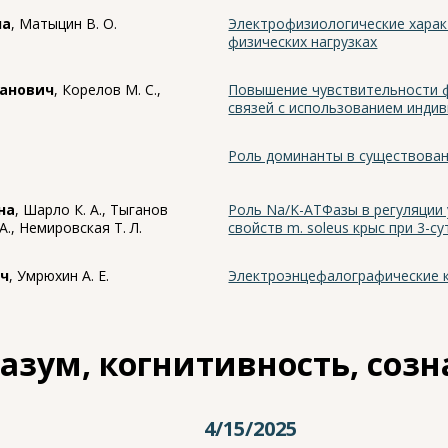
на
, Матыцин В. О.
Электрофизиологические харак
физических нагрузках
манович
, Корелов М. С.,
Повышение чувствительности 
связей с использованием инди
Роль доминанты в существова
на
, Шарло К. А., Тыганов
Роль Na/K-АТФазы в регуляции
 А., Немировская Т. Л.
свойств m. soleus крыс при 3-
ич
, Умрюхин А. Е.
Электроэнцефалографические к
азум, когнитивность, соз
4/15/2025