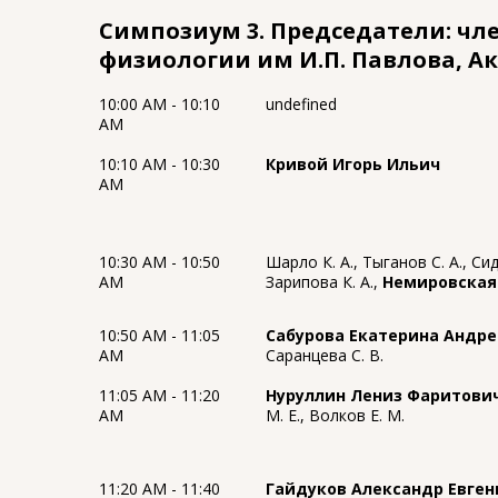
Симпозиум 3. Председатели: член
физиологии им И.П. Павлова, А
10:00 AM - 10:10
undefined
AM
10:10 AM - 10:30
Кривой Игорь Ильич
AM
10:30 AM - 10:50
Шарло К. А., Тыганов С. А., Сид
AM
Зарипова К. А.,
Немировская
10:50 AM - 11:05
Сабурова Екатерина Андр
AM
Саранцева С. В.
11:05 AM - 11:20
Нуруллин Лениз Фаритови
AM
М. Е., Волков Е. М.
11:20 AM - 11:40
Гайдуков Александр Евге