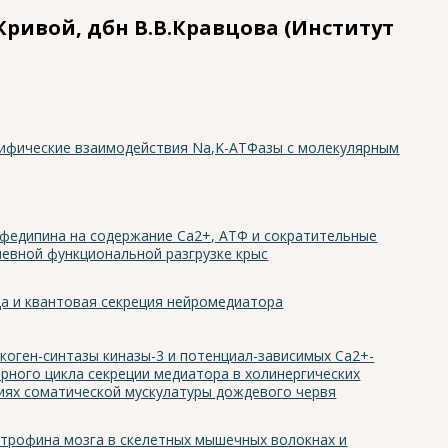
 Кривой, дбн В.В.Кравцова (Институт
ифические взаимодействия Na,K-АТФазы с молекулярным
ифедипина на содержание Са2+, АТФ и сократительные
дневной функциональной разгрузке крыс
а и квантовая секреция нейромедиатора
коген-синтазы киназы-3 и потенциал-зависимых Сa2+-
рного цикла секреции медиатора в холинергических
иях соматической мускулатуры дождевого червя
трофина мозга в скелетных мышечных волокнах и