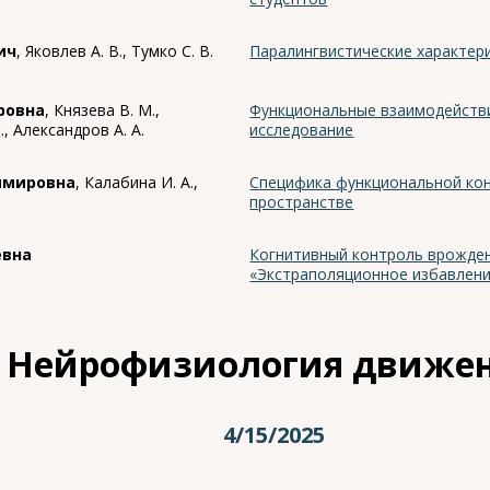
ич
, Яковлев А. В., Тумко С. В.
Паралингвистические характери
ровна
, Князева В. М.,
Функциональные взаимодействи
., Александров А. А.
исследование
имировна
, Калабина И. А.,
Cпецифика функциональной кон
пространстве
евна
Когнитивный контроль врожден
«Экстраполяционное избавлен
Нейрофизиология движе
4/15/2025