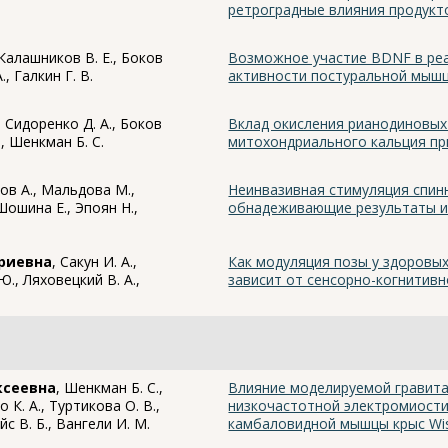
ретроградные влияния продукт
 Калашников В. Е., Боков
Возможное участие BDNF в ре
., Галкин Г. В.
активности постуральной мышц
, Сидоренко Д. А., Боков
Вклад окисления рианодиновых
Д., Шенкман Б. С.
митохондриального кальция пр
ков А., Мальдова М.,
Неинвазивная стимуляция спин
ошина Е., Эпоян Н.,
обнадеживающие результаты и 
риевна
, Сакун И. А.,
Как модуляция позы у здоровы
Ю., Ляховецкий В. А.,
зависит от сенсорно-когнитивн
ксеевна
, Шенкман Б. С.,
Влияние моделируемой гравита
о К. А., Туртикова О. В.,
низкочастотной электромиости
айс В. Б., Вангели И. М.
камбаловидной мышцы крыс Wis