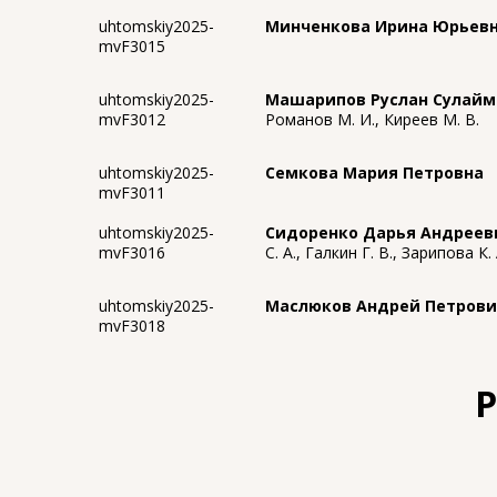
uhtomskiy2025-
Минченкова Ирина Юрьев
mvF3015
uhtomskiy2025-
Машарипов Руслан Сулай
mvF3012
Романов М. И., Киреев М. В.
uhtomskiy2025-
Семкова Мария Петровна
mvF3011
uhtomskiy2025-
Сидоренко Дарья Андреев
mvF3016
С. А., Галкин Г. В., Зарипова К.
uhtomskiy2025-
Маслюков Андрей Петров
mvF3018
Р