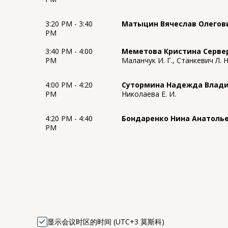
3:20 PM - 3:40
Матыцин Вячеслав Олегов
PM
3:40 PM - 4:00
Меметова Кристина Серве
PM
Маланчук И. Г., Станкевич Л. Н
4:00 PM - 4:20
Сутормина Надежда Влад
PM
Николаева Е. И.
4:20 PM - 4:40
Бондаренко Нина Анатоль
PM
显示会议时区的时间 (UTC+3 莫斯科)