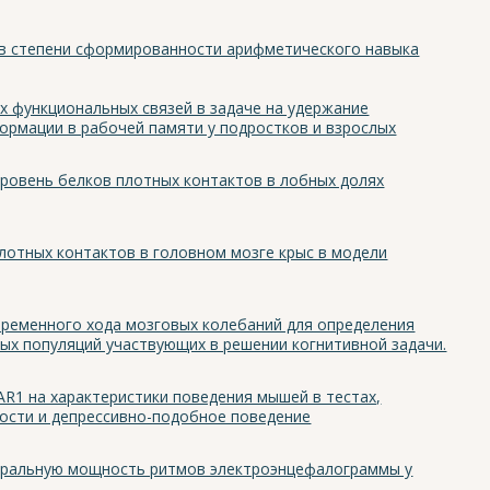
в степени сформированности арифметического навыка
х функциональных связей в задаче на удержание
рмации в рабочей памяти у подростков и взрослых
уровень белков плотных контактов в лобных долях
лотных контактов в головном мозге крыс в модели
ременного хода мозговых колебаний для определения
ых популяций участвующих в решении когнитивной задачи.
AR1 на характеристики поведения мышей в тестах,
ости и депрессивно-подобное поведение
ктральную мощность ритмов электроэнцефалограммы у