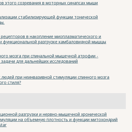
ов этого созревания в моторных синапсах мыши
ализации стабилизирующей функции тонической
ы.
 рецепторов в накопление миоплазматического и
и функциональной разгрузке камбаловидной мышцы
ного мозга при спинальной мышечной атрофии -
задачи для дальнейших исследований
х людей при неинвазивной стимуляции спинного мозга
ого стиля?
ционной разгрузки и нервно-мышечной хронической
муляции на объемную плотность и функции митохондрий
tar