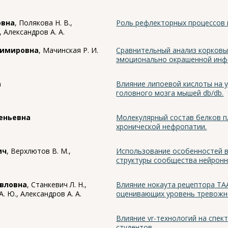
овна
, Полякова Н. В.,
Роль рефлекторных процессов 
, Александров А. А.
димировна
, Мачинская Р. И.
Сравнительный анализ корковы
эмоционально окрашенной инфо
а
Влияние липоевой кислоты на 
головного мозга мышей db/db.
еньевна
Молекулярный состав белков п
хронической нефропатии.
ич
, Верхлютов В. М.,
Использование особенностей в
структуры сообщества нейронн
авловна
, Станкевич Л. Н.,
Влияние нокаута рецептора TA
А. Ю., Александров А. А.
оценивающих уровень тревожн
Влияние vr-технологий на спе
студентов