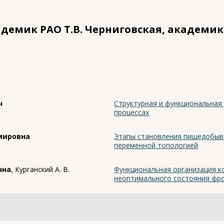
демик РАО Т.В. Черниговская, академик 
ч
Структурная и функциональная
процессах
мировна
Этапы становления пищедобыв
переменной топологией
чна
, Курганский А. В.
Функциональная организация ко
неоптимального состояния фро