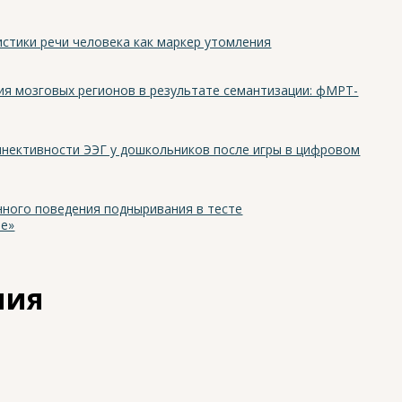
стики речи человека как маркер утомления
я мозговых регионов в результате семантизации: фМРТ-
нективности ЭЭГ у дошкольников после игры в цифровом
ного поведения подныривания в тесте
ие»
ния