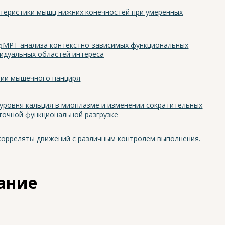
теристики мышц нижних конечностей при умеренных
фМРТ анализа контекстно-зависимых функциональных
видуальных областей интереса
нии мышечного панциря
 уровня кальция в миоплазме и изменении сократительных
суточной функциональной разгрузке
орреляты движений с различным контролем выполнения.
нание