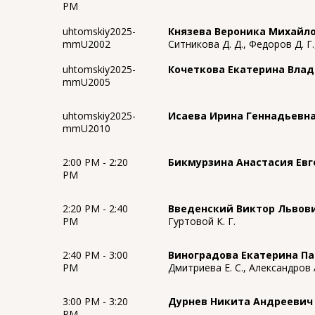
PM
uhtomskiy2025-
Князева Вероника Михайл
mmU2002
Ситникова Д. Д., Федоров Д. Г.
uhtomskiy2025-
Кочеткова Екатерина Вла
mmU2005
uhtomskiy2025-
Исаева Ирина Геннадьевн
mmU2010
2:00 PM - 2:20
Бикмурзина Анастасия Евг
PM
2:20 PM - 2:40
Введенский Виктор Львов
PM
Гуртовой К. Г.
2:40 PM - 3:00
Виноградова Екатерина П
PM
Дмитриева Е. С., Александров 
3:00 PM - 3:20
Дурнев Никита Андреевич
PM