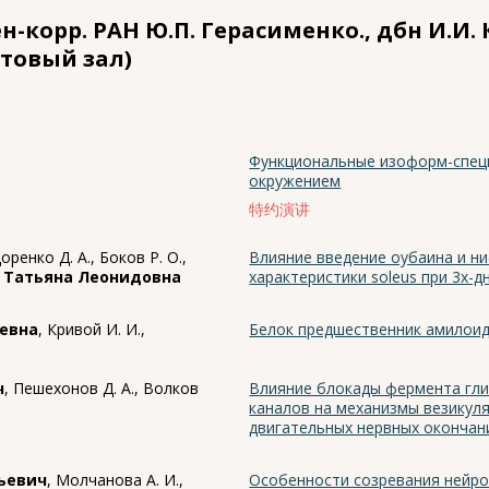
-корр. РАН Ю.П. Герасименко., дбн И.И.
ктовый зал)
Функциональные изоформ-спец
окружением
特约演讲
оренко Д. А., Боков Р. О.,
Влияние введение оубаина и н
 Татьяна Леонидовна
характеристики soleus при 3х-
еевна
, Кривой И. И.,
Белок предшественник амилоид
ч
, Пешехонов Д. А., Волков
Влияние блокады фермента гли
каналов на механизмы везикуля
двигательных нервных окончан
ньевич
, Молчанова А. И.,
Особенности созревания нейро