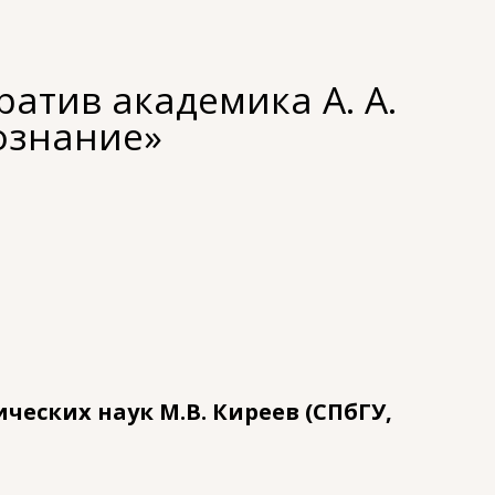
атив академика А. А.
ознание»
ческих наук М.В. Киреев (СПбГУ,