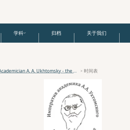
学科
归档
关于我们
National Scientific Conference “The Imperative of Academician A. A. Ukhtomsky - the Brain and its Self-Cognition”
时间表