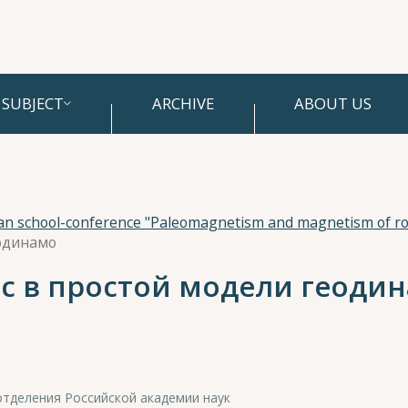
SUBJECT
ARCHIVE
ABOUT US
ian school-conference "Paleomagnetism and magnetism of ro
еодинамо
с в простой модели геоди
отделения Российской академии наук