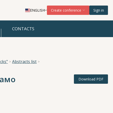
ENGLISH
Create conference
Sign in
CONTACTS
cks"
Abstracts list
намо
Download PDF