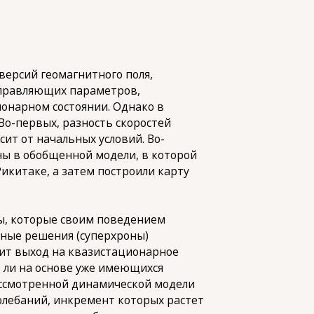
ерсий геомагнитного поля,
управляющих параметров,
онарном состоянии. Однако в
Во-первых, разность скоростей
ит от начальных условий. Во-
ны в обобщенной модели, в которой
Рикитаке, а затем построили карту
ы, которые своим поведением
рные решения (суперхроны)
одит выход на квазистационарное
 ли на основе уже имеющихся
ассмотренной динамической модели
олебаний, инкремент которых растет