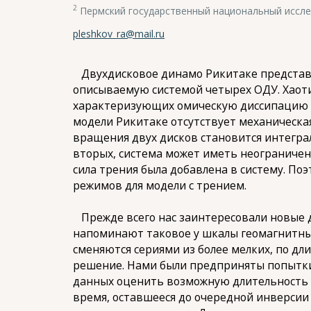
2
Пермский государственный национальный иссле
pleshkov_ra@mail.ru
Двухдисковое динамо Рикитаке представл
описываемую системой четырех ОДУ. Хаот
характеризующих омическую диссипацию и
модели Рикитаке отсутствует механическая
вращения двух дисков становится интеграл
вторых, система может иметь неограничен
сила трения была добавлена в систему. По
режимов для модели с трением.
Прежде всего нас заинтересовали новые 
напоминают таковое у шкалы геомагнитных
сменяются сериями из более мелких, по дл
решение. Нами были предприняты попытки
данных оценить возможную длительность 
время, оставшееся до очередной инверсии