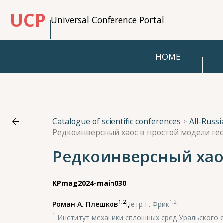
UCP
Universal Conference Portal
HOME
Catalogue of scientific conferences
All-Russ
Редкоинверсный хаос в простой модели г
Редкоинверсный хао
KPmag2024-main030
1,2
1,2
Роман А. Плешков
,
Петр Г. Фрик
1
Институт механики сплошных сред Уральского 