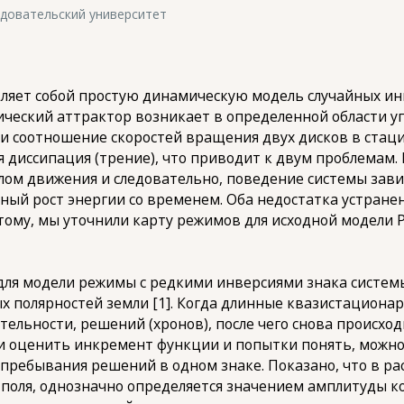
довательский университет
яет собой простую динамическую модель случайных инв
ический аттрактор возникает в определенной области 
 соотношение скоростей вращения двух дисков в стаци
 диссипация (трение), что приводит к двум проблемам. 
ом движения и следовательно, поведение системы завис
ный рост энергии со временем. Оба недостатка устране
этому, мы уточнили карту режимов для исходной модели 
для модели режимы с редкими инверсиями знака систем
 полярностей земли [1]. Когда длинные квазистациона
ительности, решений (хронов), после чего снова происх
 оценить инкремент функции и попытки понять, можно
пребывания решений в одном знаке. Показано, что в р
 поля, однозначно определяется значением амплитуды к