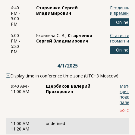
4:40
Старченко Сергей
Геодинамо 
PM -
Владимирович
и времени 
5:00
Online
PM
5:00
Яковлева С. В.,
Старченко
Статистика
PM -
Сергей Владимирович
геомагнитно
5:20
Online
PM
4/1/2025
Display time in conference time zone (UTC+3 Moscow)
9:40 AM -
Щербаков Валерий
Методи
11:00 AM
Прохорович
критер
подвод
палеон
Solicite
11:00 AM -
undefined
11:20 AM