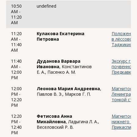
10:50
undefined
AM -
11:20
AM
11:20
Кулакова Екатерина
Положение 
AM -
Петровна
в лёссово-
11:40
Таджикиста
AM
11:40
Дуданова Варвара
Экскурс гео
AM -
Ивановна
, Константинов
почвенной 
12:00
Е. А., Пасенко А. М.
Предкавказ
PM
12:00
Леонова Мария Андреевна
,
Магнитостр
PM -
Павлов В. Э., Марков Г. П.
Ленинградск
12:20
тонкой стр
PM
12:20
Фетисова Анна
Магнитостр
PM -
Михайловна
, Ладыгина Л. А.,
нижнего тр
12:40
Веселовский Р. В.
Прикаспийс
PM