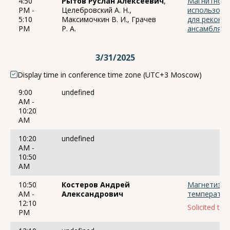
4:50
Рытов Руслан Алексеевич
,
Магнитно-с
PM -
Целебровский А. Н.,
использова
5:10
Максимочкин В. И., Грачев
для реконс
PM
Р. А.
ансамблях 
3/31/2025
Display time in conference time zone (UTC+3 Moscow)
9:00
undefined
AM -
10:20
AM
10:20
undefined
AM -
10:50
AM
10:50
Костеров Андрей
Магнетизм 
AM -
Александрович
температур
12:10
Solicited talk
PM