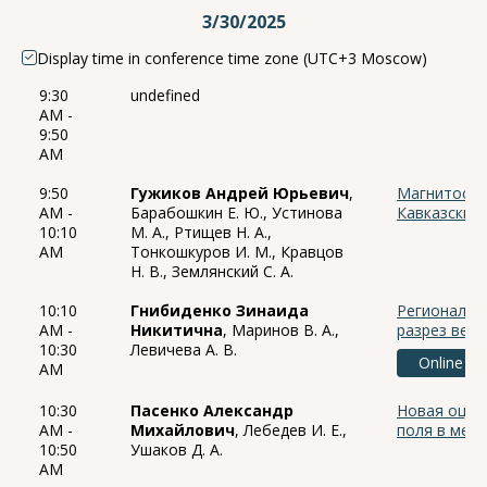
3/30/2025
Display time in conference time zone (UTC+3 Moscow)
9:30
undefined
AM -
9:50
AM
9:50
Гужиков Андрей Юрьевич
,
Магнитостр
AM -
Барабошкин Е. Ю., Устинова
Кавказских
10:10
М. А., Ртищев Н. А.,
AM
Тонкошкуров И. М., Кравцов
Н. В., Землянский С. А.
10:10
Гнибиденко Зинаида
Региональн
AM -
Никитична
, Маринов В. А.,
разрез вер
10:30
Левичева А. В.
Online
AM
10:30
Пасенко Александр
Новая оцен
AM -
Михайлович
, Лебедев И. Е.,
поля в мез
10:50
Ушаков Д. А.
AM