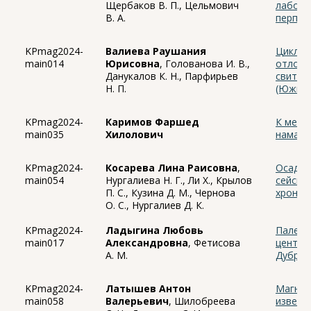
Щербаков В. П., Цельмович
лабора
В. А.
перпенд
KPmag2024-
Валиева Раушания
Циклос
main014
Юрисовна
, Голованова И. В.,
отложе
Данукалов К. Н., Парфирьев
свиты 
Н. П.
(Южный
KPmag2024-
Каримов Фаршед
К меха
main035
Хилолович
намагн
KPmag2024-
Косарева Лина Раисовна
,
Осадки
main054
Нургалиева Н. Г., Ли Х., Крылов
сейсмо
П. С., Кузина Д. М., Чернова
хронол
О. С., Нургалиев Д. К.
KPmag2024-
Ладыгина Любовь
Палеом
main017
Александровна
, Фетисова
центра
А. М.
Дубров
KPmag2024-
Латышев Антон
Магнит
main058
Валерьевич
, Шилобреева
изверж