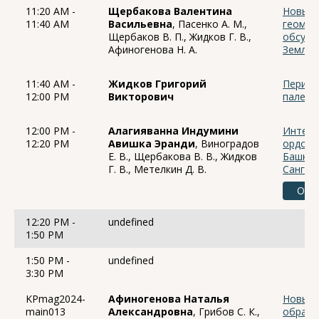
11:20 AM -
Щербакова Валентина
Новые 
11:40 AM
Васильевна
, Пасенко А. М.,
геомаг
Щербаков В. П., Жидков Г. В.,
обсужд
Афиногенова Н. А.
Земли
11:40 AM -
Жидков Григорий
Период
12:00 PM
Викторович
палеон
12:00 PM -
Алагияванна Индумини
Интенс
12:20 PM
Авишка Эранди
, Виноградов
ордови
Е. В., Щербакова В. В., Жидков
Башкым
Г. В., Метелкин Д. В.
Сангиле
Onli
12:20 PM -
undefined
1:50 PM
1:50 PM -
undefined
3:30 PM
KPmag2024-
Афиногенова Наталья
Новые 
main013
Александровна
, Грибов С. К.,
образц