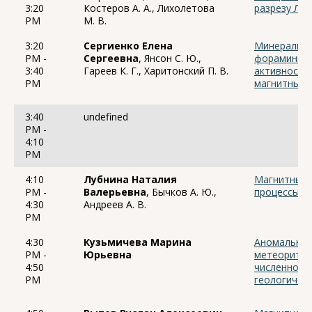
3:20
Костеров А. А., Лихолетова
разрезу Лын
PM
М. В.
3:20
Сергиенко Елена
Минерализа
PM -
Сергеевна
, Янсон С. Ю.,
фораминифе
3:40
Гареев К. Г., Харитонский П. В.
активности
PM
магнитные 
3:40
undefined
PM -
4:10
PM
4:10
Лубнина Наталия
Магнитные 
PM -
Валерьевна
, Бычков А. Ю.,
процессы: 
4:30
Андреев А. В.
PM
4:30
Кузьмичева Марина
Аномальное
PM -
Юрьевна
метеоритно
4:50
численного
PM
геологичес