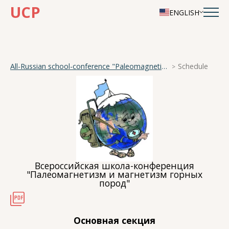
UCP
ENGLISH
All-Russian school-conference "Paleomagnetism and magnetism of rocks"
Schedule
Всероссийская школа-конференция
"Палеомагнетизм и магнетизм горных
пород"
Основная секция