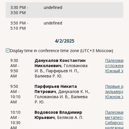
3:30 PM -
undefined
3:50 PM
3:50 PM -
undefined
5:10 PM
4/2/2025
Display time in conference time zone (UTC+3 Moscow)
9:30
Данукалов Константин
Палеомагни
AM -
Николаевич
, Голованова
отложений р
9:50
И. В., Парфирьев Н. П.,
Южный Ура
AM
Валиева Р. Ю.
9:50
Парфирьев Никита
Первые рез
AM -
Петрович
, Данукалов К. Н.,
зильмердак
10:10
Голованова И. В., Валиева
Южном Ура
AM
Р. Ю.
10:10
Водовозов Владимир
Палеомагне
AM -
Юрьевич
, Беляков А. П.
метапесчан
10:30
Сибирского
AM
надежный п