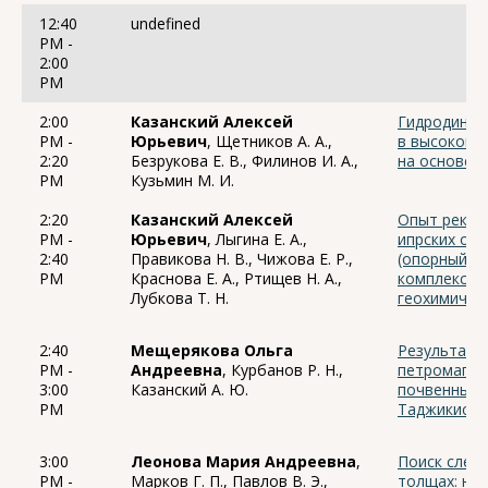
12:40
undefined
PM -
2:00
PM
2:00
Казанский Алексей
Гидродинам
PM -
Юрьевич
, Щетников А. А.,
в высокогор
2:20
Безрукова Е. В., Филинов И. А.,
на основе 
PM
Кузьмин М. И.
2:20
Казанский Алексей
Опыт рекон
PM -
Юрьевич
, Лыгина Е. А.,
ипрских от
2:40
Правикова Н. В., Чижова Е. Р.,
(опорный ра
PM
Краснова Е. А., Ртищев Н. А.,
комплексир
Лубкова Т. Н.
геохимичес
2:40
Мещерякова Ольга
Результаты
PM -
Андреевна
, Курбанов Р. Н.,
петромагни
3:00
Казанский А. Ю.
почвенных с
PM
Таджикистан
3:00
Леонова Мария Андреевна
,
Поиск след
PM -
Марков Г. П., Павлов В. Э.,
толщах: но