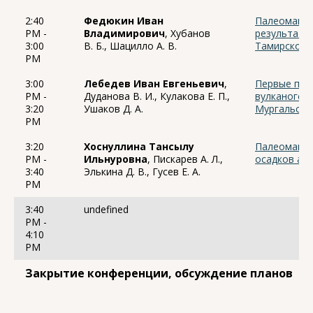
2:40
Федюкин Иван
Палеомагни
PM -
Владимирович
, Хубанов
результаты
3:00
В. Б., Шацилло А. В.
Тамирской 
PM
3:00
Лебедев Иван Евгеньевич
,
Первые пал
PM -
Дуданова В. И., Кулакова Е. П.,
вулканоген
3:20
Ушаков Д. А.
Мургальско
PM
3:20
Хоснуллина Тансылу
Палеомагни
PM -
Ильнуровна
, Пискарев А. Л.,
осадков ак
3:40
Элькина Д. В., Гусев Е. А.
PM
3:40
undefined
PM -
4:10
PM
Закрытие конференции, обсуждение планов