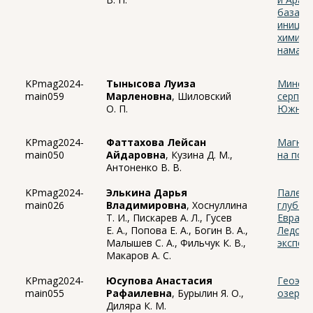
базаль
иниции
химиче
намагн
KPmag2024-
Тынысова Луиза
Минера
main059
Марленовна
, Шиловский
серпен
О. П.
Южног
KPmag2024-
Фаттахова Лейсан
Магнит
main050
Айдаровна
, Кузина Д. М.,
на поб
Антоненко В. В.
KPmag2024-
Элькина Дарья
Палеом
main026
Владимировна
, Хоснуллина
глубок
Т. И., Пискарев А. Л., Гусев
Еврази
Е. А., Попова Е. А., Богин В. А.,
Ледови
Малышев С. А., Фильчук К. В.,
экспед
Макаров А. С.
KPmag2024-
Юсупова Анастасия
Геоэко
main055
Рафаилевна
, Бурылин Я. О.,
озера Н
Диляра К. М.