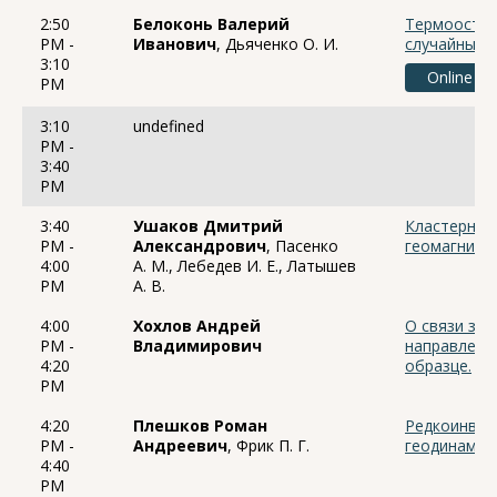
2:50
Белоконь Валерий
Термоостат
PM -
Иванович
, Дьяченко О. И.
случайных 
3:10
Online
PM
3:10
undefined
PM -
3:40
PM
3:40
Ушаков Дмитрий
Кластерный
PM -
Александрович
, Пасенко
геомагнитн
4:00
А. М., Лебедев И. Е., Латышев
PM
А. В.
4:00
Хохлов Андрей
О связи зн
PM -
Владимирович
направлени
4:20
образце.
PM
4:20
Плешков Роман
Редкоинвер
PM -
Андреевич
, Фрик П. Г.
геодинамо
4:40
PM