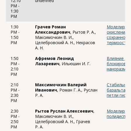
12:10
undefined
PM -
1:30
PM
1:30
Грачев Роман
Моделирова
PM -
Александрович
, Рытов Р. А.,
окисления 
1:50
Максимочкин В. И.,
сохранности
PM
Целебровский А. Н., Некрасов
термоостат
А. Н.
1:50
Афремов Леонид
Влияние да
PM -
Лазаревич
, Ильюшин И. Г.
блокирован
2:10
наноразмер
PM
2:10
Максимочкин Валерий
Стабильнос
PM -
Иванович
, Роман Г. А., Руслан
базальта в
2:30
Р. А.
петли гисте
PM
2:30
Рытов Руслан Алексеевич
,
Моделирова
PM -
Максимочкин В. И.,
полидиспер
2:50
Целебровский А. Н., Грачев
PM
Р. А.