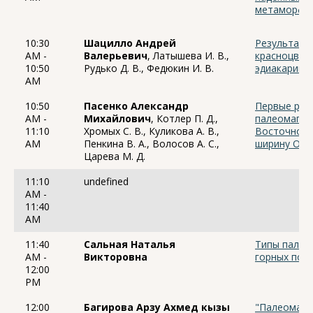
метаморфи
10:30
Шацилло Андрей
Результаты
AM -
Валерьевич
, Латышева И. В.,
красноцвето
10:50
Рудько Д. В., Федюкин И. В.
эдиакарий,
AM
10:50
Пасенко Александр
Первые рез
AM -
Михайлович
, Котлер П. Д.,
палеомагни
11:10
Хромых С. В., Куликова А. В.,
Восточного 
AM
Пенкина В. А., Волосов А. С.,
ширину Обь
Царева М. Д.
11:10
undefined
AM -
11:40
AM
11:40
Сальная Наталья
Типы палео
AM -
Викторовна
горных пор
12:00
PM
12:00
Багирова Арзу Ахмед кызы
"Палеомагн