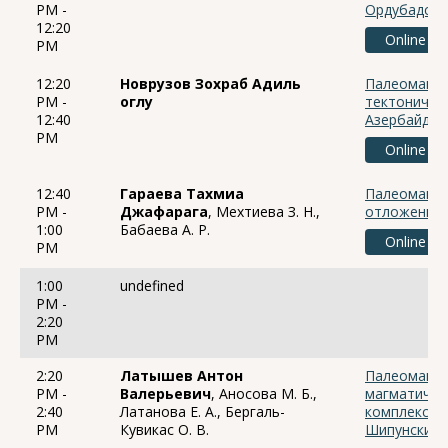
PM -
Ордубадско
12:20
Online
PM
12:20
Новрузов Зохраб Адиль
Палеомагне
PM -
оглу
тектоничес
12:40
Азербайджа
PM
Online
12:40
Гараева Тахмиа
Палеомагни
PM -
Джафарага
, Мехтиева З. Н.,
отложений 
1:00
Бабаева А. Р.
Online
PM
1:00
undefined
PM -
2:20
PM
2:20
Латышев Антон
Палеомагне
PM -
Валерьевич
, Аносова М. Б.,
магматичес
2:40
Латанова Е. А., Бергаль-
комплексов
PM
Кувикас О. В.
Шипунский 