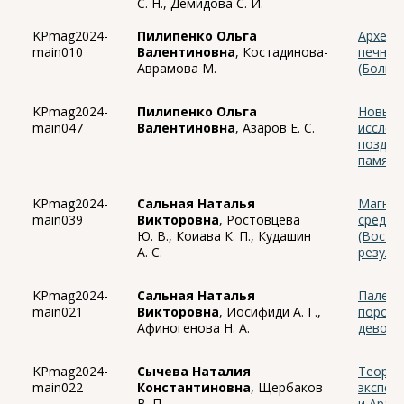
С. Н., Демидова С. И.
KPmag2024-
Пилипенко Ольга
Археон
main010
Валентиновна
, Костадинова-
печных
Аврамова М.
(Болга
KPmag2024-
Пилипенко Ольга
Новые 
main047
Валентиновна
, Азаров Е. С.
исслед
поздня
памятни
KPmag2024-
Сальная Наталья
Магнит
main039
Викторовна
, Ростовцева
средне
Ю. В., Коиава К. П., Кудашин
(Восто
А. С.
резуль
KPmag2024-
Сальная Наталья
Палеом
main021
Викторовна
, Иосифиди А. Г.,
пород 
Афиногенова Н. А.
девонс
KPmag2024-
Сычева Наталия
Теорет
main022
Константиновна
, Щербаков
экспер
В. П.
и Араи