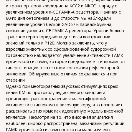
и транспортеров хлорид-иона KCC2 и NKCC1 наряду с
увеличением уровня α-СЕ ГАМК-А рецептора. Начиная с
60-го дня онтогенеза и до старости мы наблюдали
увеличение уровня белков GAD67 и парвальбумина,
снижение уровня α-СЕ ГАМК-А рецептора. Уровни белков
транспортера хлорид-иона достигли контрольных
значений только к Р120. Можно заключить, что у
взрослых животных со сформированной судорожной
готовностью наблюдается увеличение активности ГАМК-
ергической системы, которое предохраняет гиппокамп от
гиперактивации в латентном состоянии рефлекторной
эпилепсии. Обнаруженные отличия сохраняются и при
старении.
Однако при многократных звуковых стимуляциях крыс
линии КМ по протоколу аудиогенного киндлинга
происходит распространение эпилептиформной
активности в гиппокамп и височную кору, что позволяет
расценивать этих крыс как адекватную модель височной
эпилепсии. Несмотря на то, что височная эпилепсия
наиболее широко распространена, механизмы регуляции
ГАМК-ергической системы остаются мало изучены.