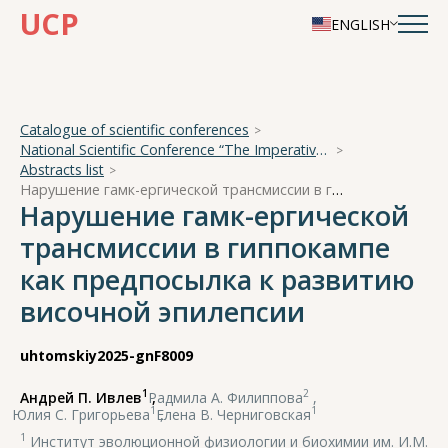
UCP
ENGLISH
Catalogue of scientific conferences
National Scientific Conference “The Imperative of Academician A. A. Ukhtomsky - the Brain and its Self-Cognition”
Abstracts list
Нарушение гамк-ергической трансмиссии в гиппокампе как предпосылка к развитию височной эпилепсии
Нарушение гамк-ергической
трансмиссии в гиппокампе
как предпосылка к развитию
височной эпилепсии
uhtomskiy2025-gnF8009
1
2
Андрей П. Ивлев
,
Радмила А. Филиппова
,
1
1
Юлия С. Григорьева
,
Елена В. Черниговская
1
Институт эволюционной физиологии и биохимии им. И.М.