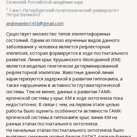
Сеченова Российской академии наук
2
Санкт-Петербургский политехнический университет
Петра Великого
andrewivlev1410@gmail.com
Существует множество типов эпилептиформных
состояний. Одним из плохо изученных видов данного
заболевания у человека является рефлекторная
эпилепсия, которая формируется в ходе постнатального
развития. Линия крыс Крушинского-Молодкиной (КМ)
является моделью генетически детерминированной
рефлекторной эпилепсии. Животные данной линии
характеризуются задержкой в развитии гиппокампа, а
также нарушением в активности глутаматергической
системы. Тем не менее, данных о развитии ГАМК-
ергической системы у крыс КМ в ходе онтогенеза пока
недостаточно. В связи с чем, на первом этапе целью
работы было оценить особенности активности ГАМК-
ергической системы в гиппокампе крыс линии КМ на
разных этапах постнатального онтогенеза.
На начальных этапах постнатального онтогенеза было
выявлено снижение уровня белков GAD67, парвальбумина