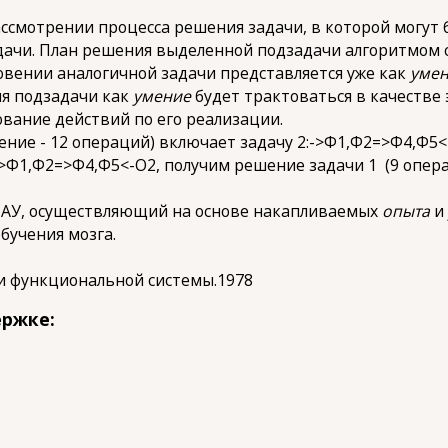
смотрении процесса решения задачи, в которой могут
дачи. План решения выделенной подзадачи алгоритмом
новении аналогичной задачи представляется уже как
уме
ия подзадачи как
умение
будет трактоваться в качестве
вание действий по его реализации.
ние - 12 операций) включает задачу 2:->Ф1,Ф2=>Ф4,Ф5<
>Ф1,Ф2=>Ф4,Ф5<-О2, получим решение задачи 1 (9 опера
САУ, осуществляющий на основе накапливаемых
опыта
бучения мозга.
ии функциональной системы.1978
ержке: