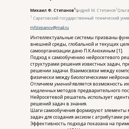
1
1
Михаил Ф. Степанов
,
Андрей М. Степанов
,
Ольга
1
Саратовский государственный технический унив
mfstepanov@mail.ru
Интеллектуальные системы призваны функ
внешней среды, глобальной и текущих цел
самоорганизации дано П.К.Анохиным [1].
Подход к самообучению нейросетевого ре
структурами решения известных задач, п
решении задачи. Взаимосвязи между компо
физически между биологическими нейрона
Отличием
умений
является возможность и
медленных
методов предварительного пос
Нейросетевой решатель использует иденти
решений задач в знания.
Шаги самообучения формируют элементы 
задач для создания аксиом с атрибутами 
Эффективность подхода показана на прим