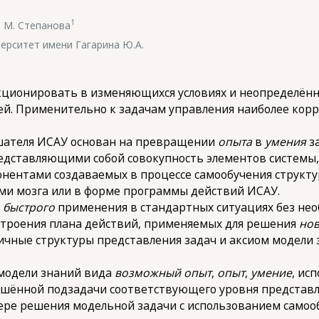
1
 М. Степанова
ерситет имени Гагарина Ю.А.
ционировать в изменяющихся условиях и неопределённо
ей. Применительно к задачам управления наиболее кор
шателя ИСАУ основан на превращении
опыта
в
умения
за
редставляющими собой совокупность элементов систем
нентами создаваемых в процессе самообучения структу
ми мозга или в форме программы действий ИСАУ.
х
быстрого
применения в стандартных ситуациях без не
троения плана действий, применяемых для решения
но
чные структуры представления задач и аксиом модели 
модели знаний вида
возможный опыт
,
опыт
,
умение
, ис
решённой подзадачи соответствующего уровня представ
ере решения модельной задачи с использованием само