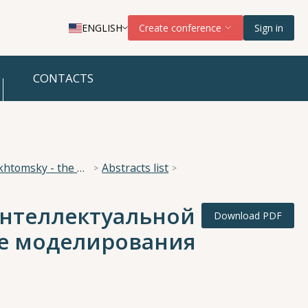
ENGLISH
Create conference
Sign in
CONTACTS
National Scientific Conference “The Imperative of Academician A. A. Ukhtomsky - the Brain and its Self-Cognition”
Abstracts list
интеллектуальной
Download PDF
ве моделирования