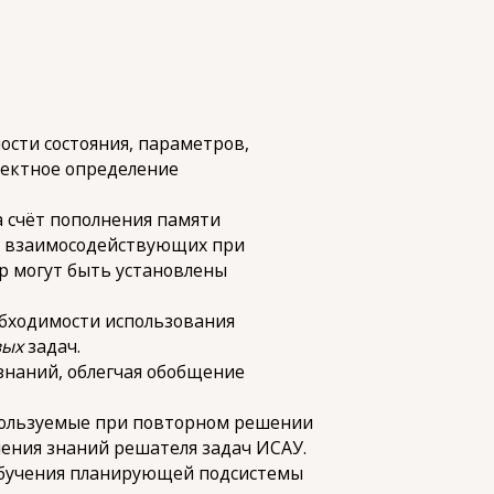
сти состояния, параметров,
ректное определение
 счёт пополнения памяти
ы, взаимосодействующих при
р могут быть установлены
обходимости использования
вых
задач.
знаний, облегчая обобщение
пользуемые при повторном решении
ления знаний решателя задач ИСАУ.
обучения планирующей подсистемы