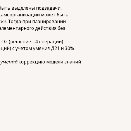
 быть выделены подзадачи,
 самоорганизации может быть
ние
. Тогда при планировании
 элементарного действия без
-О2 (решение - 4 операции).
ций) с учётом умения Д21 и 30%
и
умений
коррекцию модели знаний