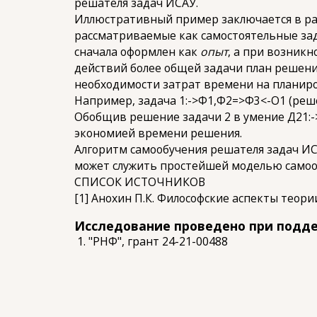
решателя задач ИСАУ.
Иллюстративный пример заключается в рас
рассматриваемые как самостоятельные за
сначала оформлен как
опыт
, а при возник
действий более общей задачи план решен
необходимости затрат времени на планиро
Например, задача 1:->Ф1,Ф2=>Ф3<-О1 (реше
Обобщив решение задачи 2 в умение Д21:-
экономией времени решения.
Алгоритм самообучения решателя задач И
может служить простейшей моделью самоо
СПИСОК ИСТОЧНИКОВ
[1] Анохин П.К. Философские аспекты теор
Исследование проведено при подд
"РНФ", грант 24-21-00488