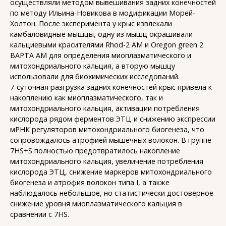
осуществляли методом вывешивания задних конечностей
по методу Ильина-Новикова в модификации Морей-
Холтон. После эксперимента у крыс извлекали
камбаловидные мышцы, одну из мышц окрашивали
кальциевыми красителями Rhod-2 AM и Oregon green 2
BAPTA AM для определения миоплазматического и
митохондриального кальция, а вторую мышцу
использовали для биохимических исследований.
7-суточная разгрузка задних конечностей крыс привела к
накоплению как миоплазматического, так и
митохондриального кальция, активации потребления
кислорода рядом ферментов ЭТЦ и снижению экспрессии
мРНК регуляторов митохондриального биогенеза, что
сопровождалось атрофией мышечных волокон. В группе
7HS+S полностью предотвратилось накопление
митохондриального кальция, увеличение потребления
кислорода ЭТЦ, снижение маркеров митохондриального
биогенеза и атрофия волокон типа I, а также
наблюдалось небольшое, но статистически достоверное
снижение уровня миоплазматического кальция в
сравнении с 7HS.