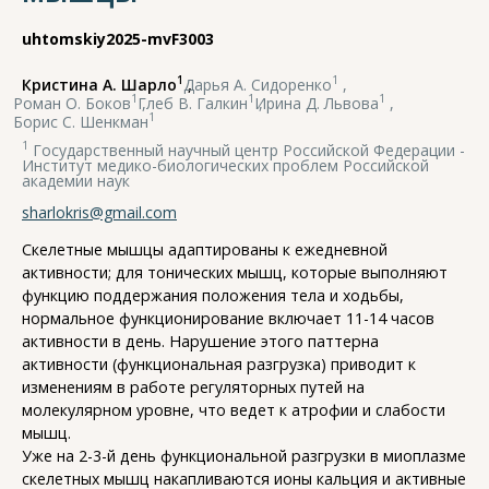
uhtomskiy2025-mvF3003
1
1
Кристина А. Шарло
,
Дарья А. Сидоренко
,
1
1
1
Роман О. Боков
,
Глеб В. Галкин
,
Ирина Д. Львова
,
1
Борис С. Шенкман
1
Государственный научный центр Российской Федерации -
Институт медико-биологических проблем Российской
академии наук
sharlokris@gmail.com
Скелетные мышцы адаптированы к ежедневной
активности; для тонических мышц, которые выполняют
функцию поддержания положения тела и ходьбы,
нормальное функционирование включает 11-14 часов
активности в день. Нарушение этого паттерна
активности (функциональная разгрузка) приводит к
изменениям в работе регуляторных путей на
молекулярном уровне, что ведет к атрофии и слабости
мышц.
Уже на 2-3-й день функциональной разгрузки в миоплазме
скелетных мышц накапливаются ионы кальция и активные