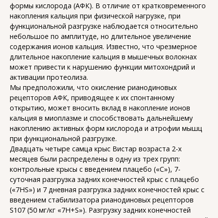
формы кислорода (АФК). В отличие от кратковременного
накопления кальция при физической нагрузке, при
функциональной разгрузке наблюдается относительно
небольшое по амплитуде, но длительное увеличение
содержания ионов кальция. Известно, что чрезмерное
длительное накопление кальция в мышечных волокнах
может привести к нарушению функции митохондрий и
активации протеолиза.
Мы предположили, что окисление рианодиновых
рецепторов АФК, приводящее к их спонтанному
открытию, может вносить вклад в накопление ионов
кальция в миоплазме и способствовать дальнейшему
накоплению активных форм кислорода и атрофии мышц
при функциональной разгрузке.
Двадцать четыре самца крыс Вистар возраста 2-х
месяцев были распределены в одну из трех групп:
контрольные крысы с введением плацебо («С»), 7-
суточная разгрузка задних конечностей крыс с плацебо
(«7HS») и 7 дневная разгрузка задних конечностей крыс с
введением стабилизатора рианодиновых рецепторов
S107 (50 мг/кг «7H+S»). Разгрузку задних конечностей