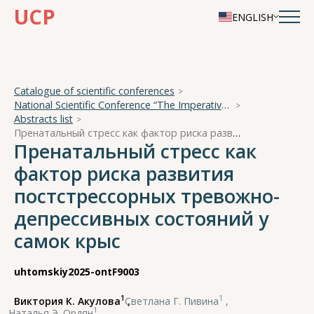
UCP
ENGLISH
Catalogue of scientific conferences
National Scientific Conference “The Imperative of Academician A. A. Ukhtomsky - the Brain and its Self-Cognition”
Abstracts list
Пренатальный стресс как фактор риска развития постстрессорных тревожно-депрессивных состояний у самок крыс
Пренатальный стресс как
фактор риска развития
постстрессорных тревожно-
депрессивных состояний у
самок крыс
uhtomskiy2025-ontF9003
1
1
Виктория К. Акулова
,
Светлана Г. Пивина
,
1
Наталья Э. Ордян