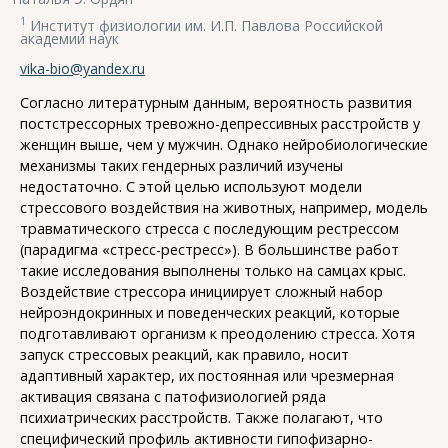
1
Институт физиологии им. И.П. Павлова Российской
академии наук
vika-bio@yandex.ru
Согласно литературным данным, вероятность развития
постстрессорных тревожно-депрессивных расстройств у
женщин выше, чем у мужчин. Однако нейробиологические
механизмы таких гендерных различий изучены
недостаточно. С этой целью используют модели
стрессового воздействия на животных, например, модель
травматического стресса с последующим рестрессом
(парадигма «стресс-рестресс»). В большинстве работ
такие исследования выполнены только на самцах крыс.
Воздействие стрессора инициирует сложный набор
нейроэндокринных и поведенческих реакций, которые
подготавливают организм к преодолению стресса. Хотя
запуск стрессовых реакций, как правило, носит
адаптивный характер, их постоянная или чрезмерная
активация связана с патофизиологией ряда
психиатрических расстройств. Также полагают, что
специфический профиль активности гипофизарно-