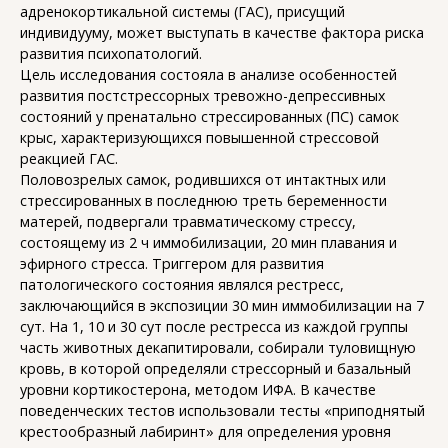
адренокортикальной системы (ГАС), присущий
индивидууму, может выступать в качестве фактора риска
развития психопатологий.
Цель исследования состояла в анализе особенностей
развития постстрессорных тревожно-депрессивных
состояний у пренатально стрессированных (ПС) самок
крыс, характеризующихся повышенной стрессовой
реакцией ГАС.
Половозрелых самок, родившихся от интактных или
стрессированных в последнюю треть беременности
матерей, подвергали травматическому стрессу,
состоящему из 2 ч иммобилизации, 20 мин плавания и
эфирного стресса. Триггером для развития
патологического состояния являлся рестресс,
заключающийся в экспозиции 30 мин иммобилизации на 7
сут. На 1, 10 и 30 сут после рестресса из каждой группы
часть животных декапитировали, собирали туловищную
кровь, в которой определяли стрессорный и базальный
уровни кортикостерона, методом ИФА. В качестве
поведенческих тестов использовали тесты «приподнятый
крестообразный лабиринт» для определения уровня