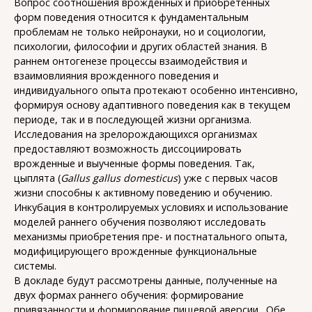
Вопрос соотношения врожденных и приобретенных
форм поведения относится к фундаментальным
проблемам не только нейронауки, но и социологии,
психологии, философии и других областей знания. В
раннем онтогенезе процессы взаимодействия и
взаимовлияния врожденного поведения и
индивидуального опыта протекают особенно интенсивно,
формируя основу адаптивного поведения как в текущем
периоде, так и в последующей жизни организма.
Исследования на зрелорождающихся организмах
предоставляют возможность диссоциировать
врожденные и выученные формы поведения. Так,
цыплята (
Gallus gallus domesticus
) уже с первых часов
жизни способны к активному поведению и обучению.
Инкубация в контролируемых условиях и использование
моделей раннего обучения позволяют исследовать
механизмы приобретения пре- и постнатального опыта,
модифицирующего врожденные функциональные
системы.
В докладе будут рассмотрены данные, полученные на
двух формах раннего обучения: формирование
привязанности и формирование пищевой аверсии. Обе