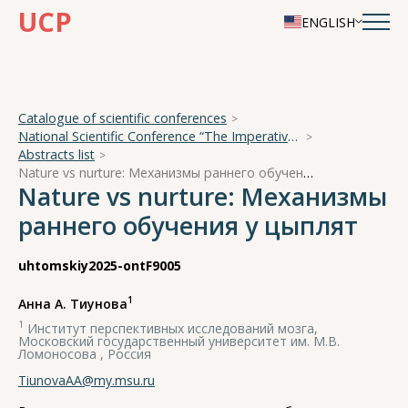
UCP
ENGLISH
Catalogue of scientific conferences
National Scientific Conference “The Imperative of Academician A. A. Ukhtomsky - the Brain and its Self-Cognition”
Abstracts list
Nature vs nurture: Механизмы раннего обучения у цыплят
Nature vs nurture: Механизмы
раннего обучения у цыплят
uhtomskiy2025-ontF9005
1
Анна А. Тиунова
1
Институт перспективных исследований мозга,
Московский государственный университет им. М.В.
Ломоносова , Россия
TiunovaAA@my.msu.ru