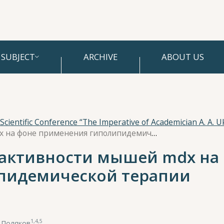
SUBJECT
ARCHIVE
ABOUT US
Изучение моторной активности мышей mdx на фоне применения гиполипидемической терапии
активности мышей mdx на
пидемической терапии
1,4,5
 Поляков