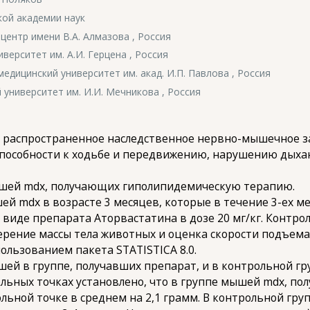
кой академии наук
ентр имени В.А. Алмазова , Россия
верситет им. А.И. Герцена , Россия
дицинский университет им. акад. И.П. Павлова , Россия
университет им. И.И. Мечникова , Россия
распространенное наследственное нервно-мышечное за
способности к ходьбе и передвижению, нарушению дыха
ышей mdx, получающих гиполипидемическую терапию.
й mdx в возрасте 3 месяцев, которые в течение 3-ех м
иде препарата Аторвастатина в дозе 20 мг/кг. Контро
рение массы тела животных и оценка скорости подъема
пользованием пакета STATISTICA 8.0.
шей в группе, получавших препарат, и в контрольной гр
льных точках установлено, что в группе мышей mdx, по
ольной точке в среднем на 2,1 грамм. В контрольной гру