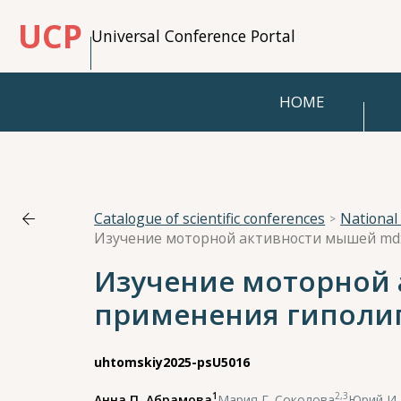
UCP
Universal Conference Portal
HOME
Catalogue of scientific conferences
Изучение моторной 
применения гиполи
uhtomskiy2025-psU5016
1
2,3
Анна П. Абрамова
,
Мария Г. Соколова
,
Юрий И.