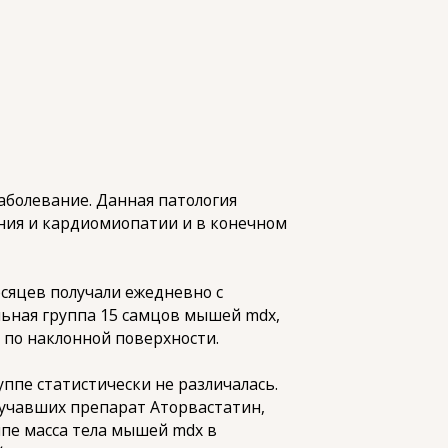
болевание. Данная патология
ния и кардиомиопатии и в конечном
есяцев получали ежедневно с
льная группа 15 самцов мышей mdx,
 по наклонной поверхности.
уппе статистически не различалась.
лучавших препарат Аторвастатин,
ппе масса тела мышей mdx в