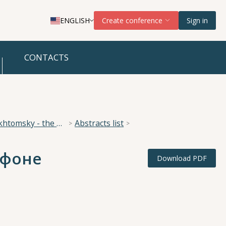
ENGLISH
Create conference
Sign in
CONTACTS
National Scientific Conference “The Imperative of Academician A. A. Ukhtomsky - the Brain and its Self-Cognition”
Abstracts list
 фоне
Download PDF