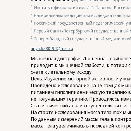
1
Институт физиологии им. И.П. Павлова Российс
2
Национальный медицинский исследовательский ц
3
Российский государственный педагогический уни
4
Первый Санкт-Петербургский государственный ме
5
Северо-Западный государственный медицинский 
anyutka30_94@mail.ru
Мышечная дистрофия Дюшенна - наиболее 
приводит к мышечной слабости, к потери 
счете к летальному исходу.
Цель. Изучение моторной активности у м
Проведено исследование на 15 самцах мыше
питанием гиполипидемическую терапию в в
не получавших терапию. Проводилось изме
Статистический анализ осуществлялся с ис
На старте исследования масса тела mdx мы
По данным измерений массы тела в контро
масса тела увеличилась в последней контр