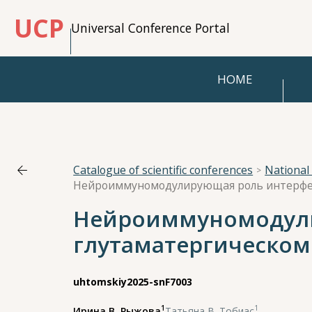
UCP
Universal Conference Portal
HOME
Catalogue of scientific conferences
Нейроиммуномодули
глутаматергическом
uhtomskiy2025-snF7003
1
1
Ирина В. Рыжова
,
Татьяна В. Тобиас