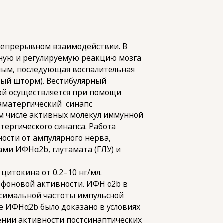
 непрерывном взаимодействии. В
ную и регулируемую реакцию мозга
мым, последующая воспалительная
вый шторм). Вестибулярный
ой осуществляется при помощи
таматергический синапс
ом числе активных молекул иммунной
тергического синапса. Работа
сти от ампулярного нерва,
ми ИФНα2b, глутамата (ГЛУ) и
итокина от 0.2–10 нг/мл.
 фоновой активности. ИФН α2b в
симальной частоты импульсной
 ИФНα2b было доказано в условиях
ении активности постсинаптических