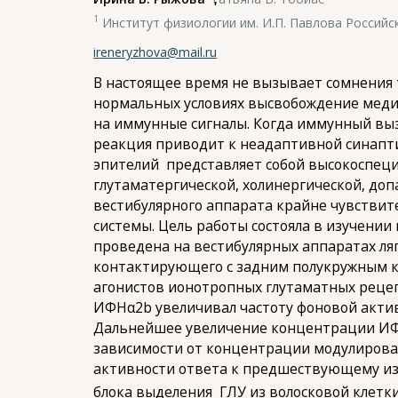
1
Институт физиологии им. И.П. Павлова Российс
ireneryzhova@mail.ru
В настоящее время не вызывает сомнения 
нормальных условиях высвобождение меди
на иммунные сигналы. Когда иммунный вы
реакция приводит к неадаптивной синапт
эпителий представляет собой высокоспец
глутаматергической, холинергической, до
вестибулярного аппарата крайне чувствит
системы. Цель работы состояла в изучении
проведена на вестибулярных аппаратах л
контактирующего с задним полукружным ка
агонистов ионотропных глутаматных рец
ИФНα2b увеличивал частоту фоновой актив
Дальнейшее увеличение концентрации ИФНα
зависимости от концентрации модулирова
активности ответа к предшествующему из
блока выделения ГЛУ из волосковой клетк