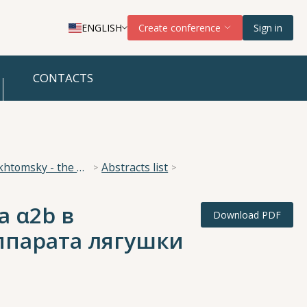
ENGLISH
Create conference
Sign in
CONTACTS
National Scientific Conference “The Imperative of Academician A. A. Ukhtomsky - the Brain and its Self-Cognition”
Abstracts list
 α2b в
Download PDF
ппарата лягушки