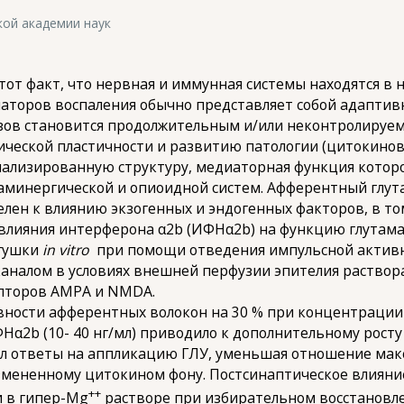
кой академии наук
тот факт, что нервная и иммунная системы находятся в
аторов воспаления обычно представляет собой адаптив
зов становится продолжительным и/или неконтролируе
ической пластичности и развитию патологии (цитокино
иализированную структуру, медиаторная функция котор
паминергической и опиоидной систем. Афферентный глу
елен к влиянию экзогенных и эндогенных факторов, в т
 влияния интерферона α2b (ИФНα2b) на функцию глутама
ягушки
in vitro
при помощи отведения импульсной активно
налом в условиях внешней перфузии эпителия раствора
епторов АМРА и NMDA.
ности афферентных волокон на 30 % при концентрации ц
2b (10- 40 нг/мл) приводило к дополнительному росту
л ответы на аппликацию ГЛУ, уменьшая отношение мак
мененному цитокином фону. Постсинаптическое влияние
++
и в гипер-Mg
растворе при избирательном восстановл