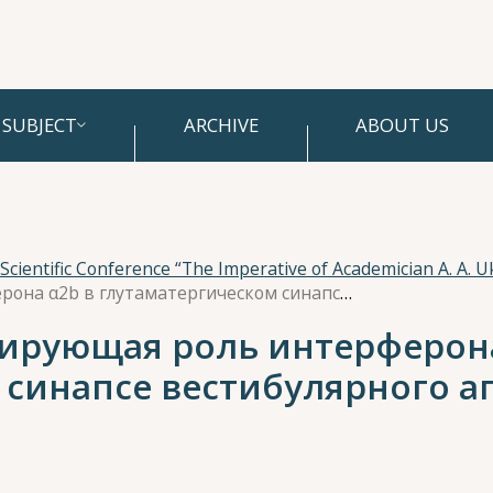
SUBJECT
ARCHIVE
ABOUT US
Нейроиммуномодулирующая роль интерферона α2b в глутаматергическом синапсе вестибулярного аппарата лягушки
рующая роль интерферона
 синапсе вестибулярного а