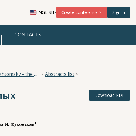
ENGLISH
Create conference
Sign in
CONTACTS
National Scientific Conference “The Imperative of Academician A. A. Ukhtomsky - the Brain and its Self-Cognition”
Abstracts list
мых
Download PDF
1
а И. Жуковская