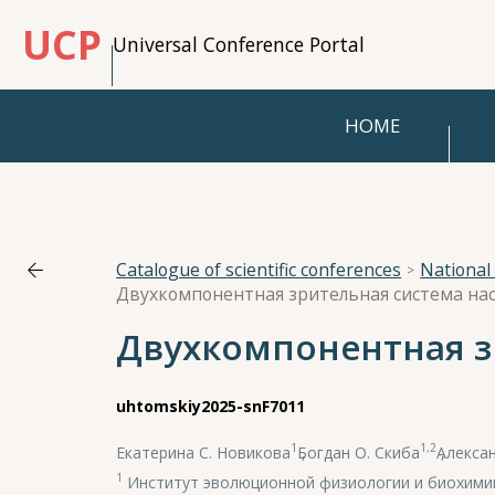
UCP
Universal Conference Portal
HOME
Catalogue of scientific conferences
Двухкомпонентная зрительная система на
Двухкомпонентная з
uhtomskiy2025-snF7011
1
1,2
Екатерина С. Новикова
,
Богдан О. Скиба
,
Алексан
1
Институт эволюционной физиологии и биохимии 