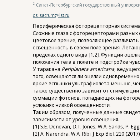
2
Санкт-Петербургский государственный универс
os_sacrum@list.ru
Периферическая фоторецепторная система 
Сложные глаза с фоторецепторами разных 
цветовое зрение, позволяющее различать 
освещенность в своем поле зрения. Лета
пределах одного вида [1,2]. Функции оцел
положения тела в полете и подстройке чув
У таракана
Periplaneta americana
, ведущег
того, освещаются ли оцелли одновременно 
яркие вспышки ультрафиолета меньше, чем 
также существенно зависит от стимуляции 
суммации фотонов, попадающих на фоторец
условиях низкой освещенности.
Таким образом, полученные данные свидет
зависимости от уровня освещения.
[1] S.E. Donovan, D.T. Jones, W.A. Sands, P. Eggl
[2] A. Narendra, W.A. Ribi. J Exp Biol. 220 (2017