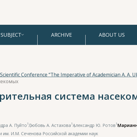
SUBJECT
ARCHIVE
ABOUT US
секомых
рительная система насеко
1
1
1
дра А. Пуйто
,
Любовь А. Астахова
,
Александр Ю. Ротов
,
Марианн
им. И.М. Сеченова Российской академии наук