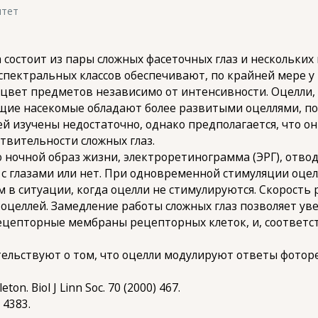
итет
состоит из пары сложных фасеточных глаз и нескольких 
спектральных классов обеспечивают, по крайней мере у
цвет предметов независимо от интенсивности. Оцелли
ющие насекомые обладают более развитыми оцеллями, п
лей изучены недостаточно, однако предполагается, что 
ствительности сложных глаз.
о ночной образ жизни, электроретинограмма (ЭРГ), отвод
с глазами или нет. При одновременной стимуляции оцелл
в ситуации, когда оцелли не стимулируются. Скорость 
оцеллей. Замедление работы сложных глаз позволяет ув
епторные мембраны рецепторных клеток, и, соответств
ельствуют о том, что оцелли модулируют ответы фотор
eton. Biol J Linn Soc. 70 (2000) 467.
) 4383.