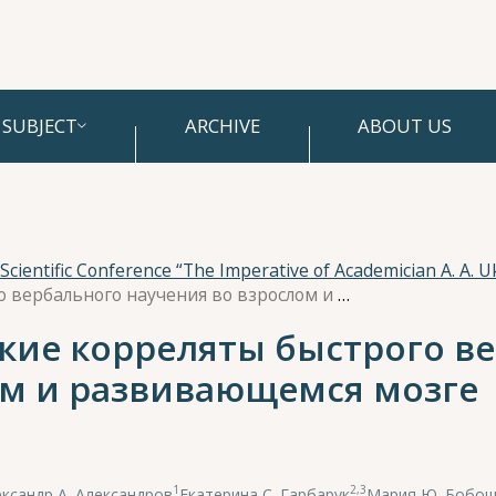
SUBJECT
ARCHIVE
ABOUT US
Нейрофизиологические корреляты быстрого вербального научения во взрослом и развивающемся мозге
ие корреляты быстрого в
ом и развивающемся мозге
1
2,3
ксандр А. Александров
,
Екатерина С. Гарбарук
,
Мария Ю. Бобо