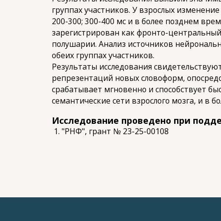
группах участников. У взрослых изменени
200-300; 300-400 мс и в более позднем вре
зарегистрирован как фронто-центральный 
полушарии. Анализ источников нейрональ
обеих группах участников.
Результаты исследования свидетельствую
репрезентаций новых словоформ, опосред
срабатывает мгновенно и способствует б
семантические сети взрослого мозга, и в
Исследование проведено при подд
"РНФ", грант № 23-25-00108