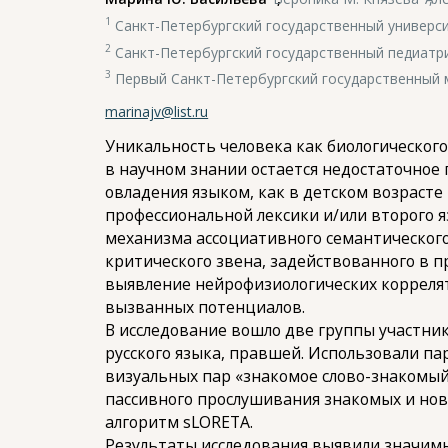
1
Санкт-Петербургский государственный универс
2
Санкт-Петербургский государственный педиатри
3
Первый Санкт-Петербургский государственный ме
marinajv@list.ru
Уникальность человека как биологическог
в научном знании остается недостаточное
овладения языком, как в детском возрасте
профессиональной лексики и/или второго я
механизма ассоциативного семантического н
критического звена, задействованного в п
выявление нейрофизиологических коррелят
вызванных потенциалов.
В исследование вошло две группы участнико
русского языка, правшей. Использовали п
визуальных пар «знакомое слово-знакомый
пассивного прослушивания знакомых и нов
алгоритм sLORETA.
Результаты исследования выявили значимы