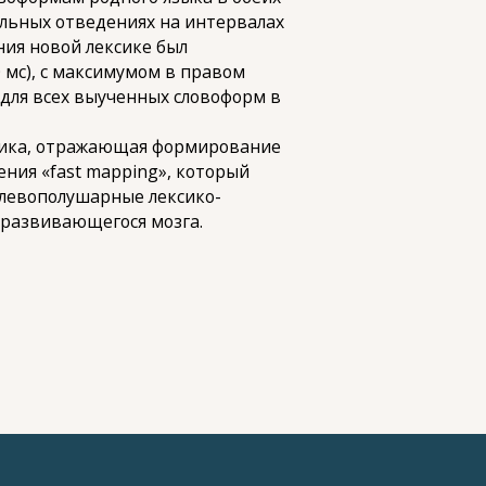
альных отведениях на интервалах
ния новой лексике был
мс), с максимумом в правом
для всех выученных словоформ в
амика, отражающая формирование
ния «fast mapping», который
 левополушарные лексико-
 развивающегося мозга.