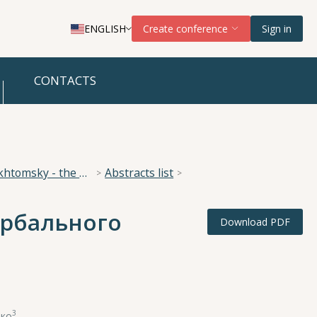
ENGLISH
Create conference
Sign in
CONTACTS
National Scientific Conference “The Imperative of Academician A. A. Ukhtomsky - the Brain and its Self-Cognition”
Abstracts list
ербального
Download PDF
3
шко