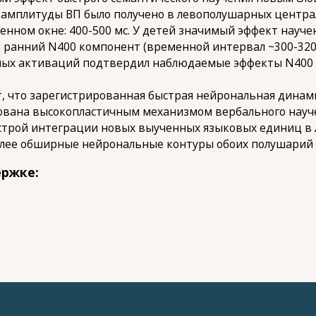
е амплитуды ВП было получено в левополушарных центр
менном окне: 400-500 мс. У детей значимый эффект науче
ранний N400 компонент (временной интервал ~300-320 
ных активаций подтвердил наблюдаемые эффекты N400 
т, что зарегистрированная быстрая нейрональная дин
ована высокопластичным механизмом вербального науче
ыстрой интеграции новых выученных языковых единиц в
 более обширные нейрональные контуры обоих полушарий
ержке: