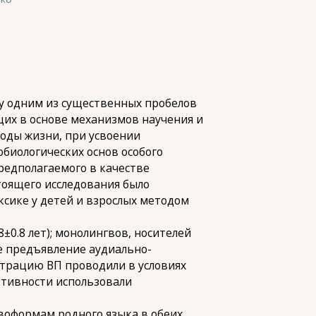
му одним из существенных пробелов
щих в основе механизмов научения и
иоды жизни, при усвоении
обиологических основ особого
редполагаемого в качестве
тоящего исследования было
сике у детей и взрослых методом
8±0.8 лет); монолингвов, носителей
ое предъявление аудиально-
страцию ВП проводили в условиях
ктивности использовали
воформам родного языка в обеих