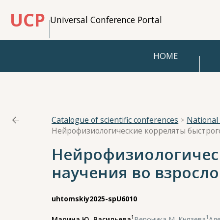
UCP
Universal Conference Portal
HOME
Catalogue of scientific conferences
Нейрофизиологическ
научения во взросл
uhtomskiy2025-spU6010
1
1
Марина Ю. Васильева
,
Вероника М. Князева
,
Але