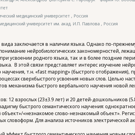
итет
ческий медицинский университет , Россия
дицинский университет им. акад. И.П. Павлова , Россия
о вида заключается в наличии языка. Однако по-прежне
 понимание нейробиологических закономерностей, лежа
 при усвоении родного языка, так и в более поздние пер
зыка. В этой связи представляет интерес изучение нейр
аучения, т.н. «fast mapping»
(быстрого отображения),
п
роцессах сверхбыстрого усвоения новых слов. Целью нас
ов механизма быстрого вербального научения новой лек
в: 12 взрослых (23±3.9 лет) и 20 детей-дошкольников (5.
арадигму быстрого семантического научения: однократн
 объект»/«незнакомое слово-незнакомый объект». Реги
ых словоформ. Для анализа источников электрической а
й эффект быстрого семантического научения новым сло