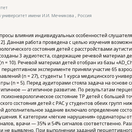
итет
университет имени И.И. Мечникова , Россия
просы влияния индивидуальных особенностей слушателя 
, 2]. Данная работа проведена с целью изучения возмож
ологического состояния детей с расстройствами аутисти
озданы 3 аудиотеста, содержащие речевой материал детей
 = 10). Речевой материал детей отобран из базы «AD_Chil
В перцептивном эксперименте приняли участие 65 взросл
влений (n = 27), студенты 1 курса медицинского универ
атры (n = 5). Перед аудиторами стояла задача на основе
 типичное — атипичное развитие. По результатам перце
психоневрологическое состояние ТР детей с большей точ
кого состояния детей с РАС у студентов обеих групп н
чей дополнительное задание включало определение состо
шения. К категории «лёгкие нарушения» ординаторы отне
алов, врачи — 35% и 54% сигналов соответственно. Раз
ми не выявлено. При выполнении заданий перцептивног