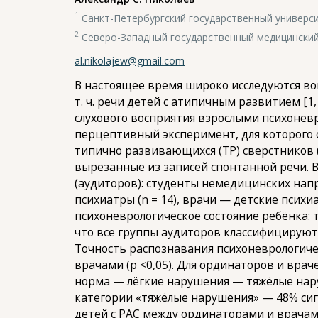
1
Санкт-Петербургский государственный универс
2
Северо-Западный государственный медицинский 
al.nikolajew@gmail.com
В настоящее время широко исследуются во
т. ч. речи детей с атипичным развитием [1
слухового восприятия взрослыми психоневр
перцептивный эксперимент, для которого с
типично развивающихся (ТР) сверстников (n
вырезанные из записей спонтанной речи. 
(аудиторов): студенты немедицинских напра
психиатры (n = 14), врачи — детские психи
психоневрологическое состояние ребёнка:
что все группы аудиторов классифицируют 
Точность распознавания психоневрологичес
врачами (p <0,05). Для ординаторов и вра
норма — лёгкие нарушения — тяжёлые нару
категории «тяжёлые нарушения» — 48% сигн
детей с РАС между ординаторами и врача