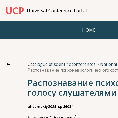
UCP
Universal Conference Portal
HOME
Catalogue of scientific conferences
Распознавание псих
голосу слушателями
uhtomskiy2025-spU6034
1,2
Александр С. Николаев