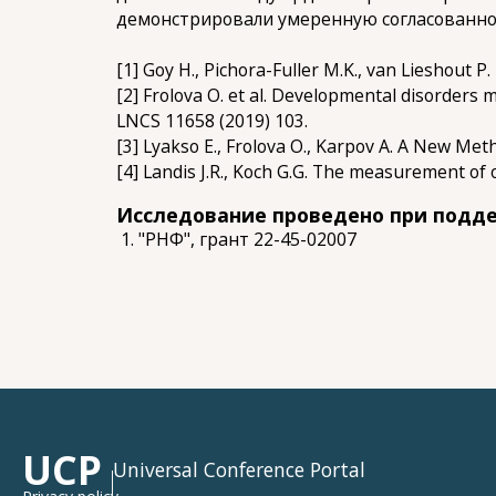
демонстрировали умеренную согласованност
[1] Goy H., Pichora-Fuller M.K., van Lieshout P.
[2] Frolova O. et al. Developmental disorders m
LNCS 11658 (2019) 103.
[3] Lyakso E., Frolova O., Karpov A. A New Met
[4] Landis J.R., Koch G.G. The measurement of 
Исследование проведено при подд
"РНФ", грант 22-45-02007
UCP
Universal Conference Portal