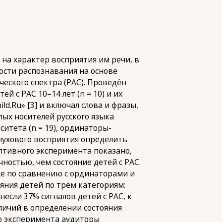
на характер восприятия им речи, в
ности распознавания на основе
ческого спектра (РАС). Проведён
 с РАС 10–14 лет (n = 10) и их
d.Ru» [3] и включал слова и фразы,
ых носителей русского языка
ситета (n = 19), ординаторы-
 слухового восприятия определить
птивного эксперимента показано,
ностью, чем состояние детей с РАС.
иже по сравнению с ординаторами и
яния детей по трём категориям:
сли 37% сигналов детей с РАС, к
личий в определении состояния
о эксперимента аудиторы