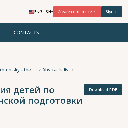
ENGLISH
Create conference
Sign in
CONTACTS
National Scientific Conference “The Imperative of Academician A. A. Ukhtomsky - the Brain and its Self-Cognition”
Abstracts list
ия детей по
Download PDF
нской подготовки