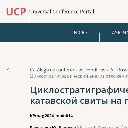
UCP
Universal Conference Portal
INICIO
ASIGN
Catálogo de conferencias científicas
All-Rus
Циклостратиграфич
катавской свиты на
KPmag2024-main014
1
1
Раушания Ю. Валиева
,
Инесса В. Голованова
,
Ко