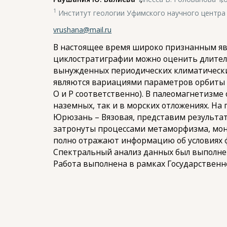
1
Институт геологии Уфимского научного центра 
vrushana@mail.ru
В настоящее время широко признанным яв
циклостратиграфии можно оценить длител
вынужденных периодических климатически
являются вариациями параметров орбиты Зе
O и P соответственно). В палеомагнетизм
наземных, так и в морских отложениях. На
Юрюзань – Вязовая, представим результат
затронуты процессами метаморфизма, мон
полно отражают информацию об условиях ф
Спектральный анализ данных был выполнен с
Работа выполнена в рамках Государствен