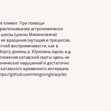
ее климат. При помощи
 распознавании астрономически
 циклы (циклы Миланковича)
 ее вращения (нутация и прецессия,
итной восприимчивости, как в
борту долины р. Юрюзань вдоль ж.д.
тложения катавской свиты здесь не
онических нарушений и достаточно
 катавского временного интервала.
s://github.com/mingsongli/acycle).