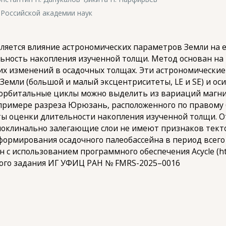
Российской академии наук
ляется влияние астрономических параметров Земли на 
ьность накопления изученной толщи. Метод основан на
х изменений в осадочных толщах. Эти астрономические
мли (большой и малый эксцентриситеты, LE и SE) и оси
е орбитальные циклы можно выделить из вариаций магн
 примере разреза Юрюзань, расположенного по правому 
ы оценки длительности накопления изученной толщи. О
оклинально залегающие слои не имеют признаков тект
ормирования осадочного палеобассейна в период всего
 использованием программного обеспечения Acycle (http
ного задания ИГ УФИЦ РАН № FMRS-2025–0016