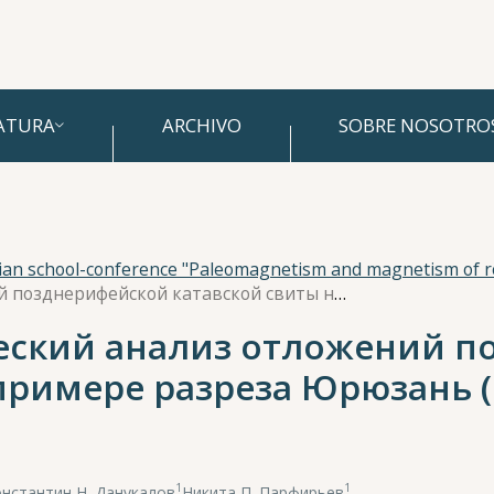
ATURA
ARCHIVO
SOBRE NOSOTRO
sian school-conference "Paleomagnetism and magnetism of r
Циклостратиграфический анализ отложений позднерифейской катавской свиты на примере разреза Юрюзань (Южный Урал)
еский анализ отложений п
 примере разреза Юрюзань
1
1
нстантин Н. Данукалов
,
Никита П. Парфирьев