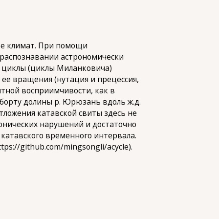
ее климат. При помощи
 распознавании астрономически
 циклы (циклы Миланковича)
 ее вращения (нутация и прецессия,
итной восприимчивости, как в
борту долины р. Юрюзань вдоль ж.д.
тложения катавской свиты здесь не
онических нарушений и достаточно
 катавского временного интервала.
s://github.com/mingsongli/acycle).