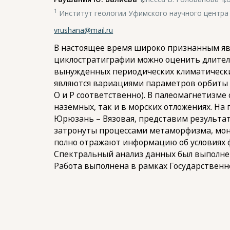
1
Институт геологии Уфимского научного центра 
vrushana@mail.ru
В настоящее время широко признанным яв
циклостратиграфии можно оценить длител
вынужденных периодических климатически
являются вариациями параметров орбиты Зе
O и P соответственно). В палеомагнетизм
наземных, так и в морских отложениях. На
Юрюзань – Вязовая, представим результат
затронуты процессами метаморфизма, мон
полно отражают информацию об условиях ф
Спектральный анализ данных был выполнен с
Работа выполнена в рамках Государствен