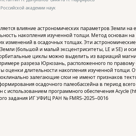
Российской академии наук
ляется влияние астрономических параметров Земли на 
ьность накопления изученной толщи. Метод основан на
х изменений в осадочных толщах. Эти астрономические
мли (большой и малый эксцентриситеты, LE и SE) и оси
е орбитальные циклы можно выделить из вариаций магн
 примере разреза Юрюзань, расположенного по правому 
ы оценки длительности накопления изученной толщи. О
оклинально залегающие слои не имеют признаков тект
ормирования осадочного палеобассейна в период всего
 использованием программного обеспечения Acycle (http
ного задания ИГ УФИЦ РАН № FMRS-2025–0016