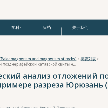
学科
归档
关于我们
e "Paleomagnetism and magnetism of rocks"
摘要列表
Циклостратиграфический анализ отложений позднерифейской катавской свиты на примере разреза Юрюзань (Южный Урал)
еский анализ отложений п
 примере разреза Юрюзань
1
1
нстантин Н. Данукалов
,
Никита П. Парфирьев