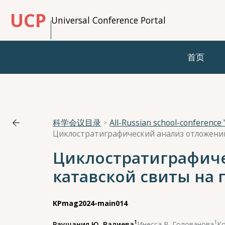
UCP
Universal Conference Portal
首页
科学会议目录
All-Russian school-conferenc
Циклостратиграфич
катавской свиты на
KPmag2024-main014
1
1
Раушания Ю. Валиева
,
Инесса В. Голованова
,
Ко