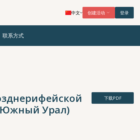
中文
创建活动
登录
联系方式
озднерифейской
下载PDF
 (Южный Урал)