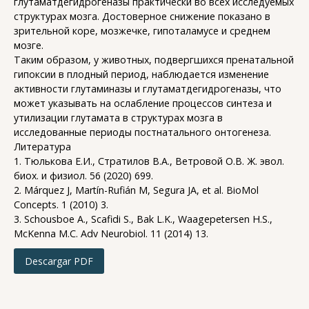
глутаматдегидрогеназы практически во всех исследуемых
структурах мозга. Достоверное снижение показано в
зрительной коре, мозжечке, гипоталамусе и среднем
мозге.
Таким образом, у животных, подвергшихся пренатальной
гипоксии в плодный период, наблюдается изменение
активности глутаминазы и глутаматдегидрогеназы, что
может указывать на ослабление процессов синтеза и
утилизации глутамата в структурах мозга в
исследованные периоды постнатального онтогенеза.
Литература
1. Тюлькова Е.И., Стратилов В.А., Ветровой О.В. Ж. эвол.
биох. и физиол. 56 (2020) 699.
2. Márquez J, Martín-Rufián M, Segura JA, et al. BioMol
Concepts. 1 (2010) 3.
3. Schousboe A., Scafidi S., Bak L.K., Waagepetersen H.S.,
McKenna M.C. Adv Neurobiol. 11 (2014) 13.
Descargar PDF