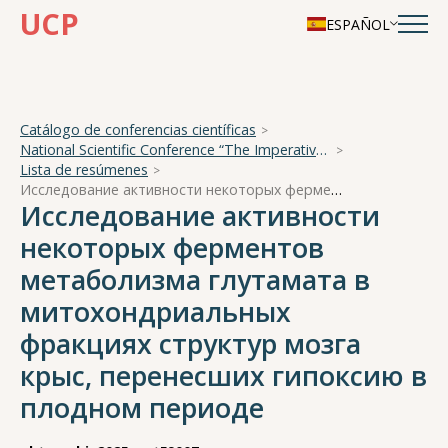
UCP
ESPAÑOL
Catálogo de conferencias científicas
National Scientific Conference “The Imperative of Academician A. A. Ukhtomsky - the Brain and its Self-Cognition”
Lista de resúmenes
Исследование активности некоторых ферментов метаболизма глутамата в митохондриальных фракциях структур мозга крыс, перенесших гипоксию в плодном периоде
Исследование активности
некоторых ферментов
метаболизма глутамата в
митохондриальных
фракциях структур мозга
крыс, перенесших гипоксию в
плодном периоде