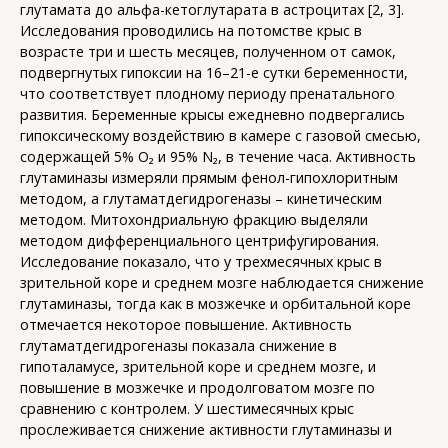
глутамата до альфа-кетоглутарата в астроцитах [2, 3].
Исследования проводились на потомстве крыс в
возрасте три и шесть месяцев, полученном от самок,
подвергнутых гипоксии на 16–21-е сутки беременности,
что соответствует плодному периоду пренатального
развития. Беременные крысы ежедневно подвергались
гипоксическому воздействию в камере с газовой смесью,
содержащей 5% O₂ и 95% N₂, в течение часа. Активность
глутаминазы измеряли прямым фенол-гипохлоритным
методом, а глутаматдегидрогеназы – кинетическим
методом. Митохондриальную фракцию выделяли
методом дифференциального центрифугирования.
Исследование показало, что у трехмесячных крыс в
зрительной коре и среднем мозге наблюдается снижение
глутаминазы, тогда как в мозжечке и орбитальной коре
отмечается некоторое повышение. Активность
глутаматдегидрогеназы показала снижение в
гипоталамусе, зрительной коре и среднем мозге, и
повышение в мозжечке и продолговатом мозге по
сравнению с контролем. У шестимесячных крыс
прослеживается снижение активности глутаминазы и