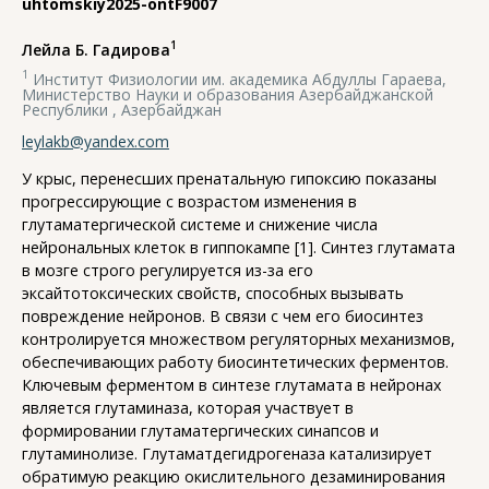
uhtomskiy2025-ontF9007
1
Лейла Б. Гадирова
1
Институт Физиологии им. академика Абдуллы Гараева,
Министерство Науки и образования Азербайджанской
Республики , Азербайджан
leylakb@yandex.com
У крыс, перенесших пренатальную гипоксию показаны
прогрессирующие с возрастом изменения в
глутаматергической системе и снижение числа
нейрональных клеток в гиппокампе [1]. Синтез глутамата
в мозге строго регулируется из-за его
эксайтотоксических свойств, способных вызывать
повреждение нейронов. В связи с чем его биосинтез
контролируется множеством регуляторных механизмов,
обеспечивающих работу биосинтетических ферментов.
Ключевым ферментом в синтезе глутамата в нейронах
является глутаминаза, которая участвует в
формировании глутаматергических синапсов и
глутаминолизе. Глутаматдегидрогеназа катализирует
обратимую реакцию окислительного дезаминирования