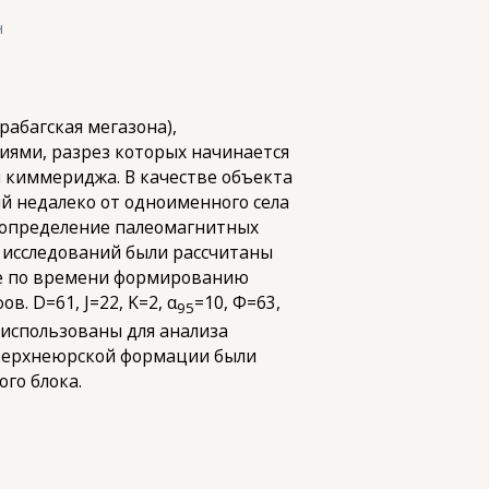
н
абагская мегазона),
иями, разрез которых начинается
 киммериджа. В качестве объекта
й недалеко от одноименного села
 определение палеомагнитных
 исследований были рассчитаны
ые по времени формированию
. D=61, J=22, K=2, α
=10, Ф=63,
95
 использованы для анализа
 верхнеюрской формации были
го блока.