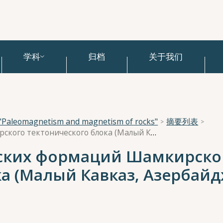
学科
归档
关于我们
e "Paleomagnetism and magnetism of rocks"
摘要列表
Палеомагнетизм юрских формаций Шамкирского тектонического блока (Малый Кавказ, Азербайджан)
ских формаций Шамкирско
а (Малый Кавказ, Азербайд