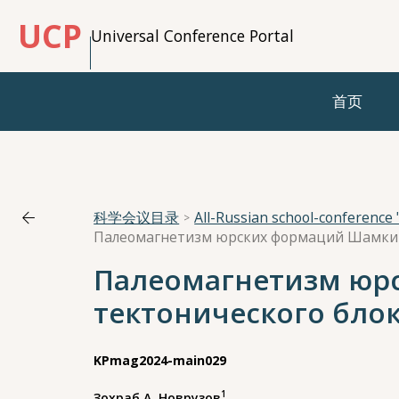
UCP
Universal Conference Portal
首页
科学会议目录
All-Russian school-conferenc
Палеомагнетизм юр
тектонического блок
KPmag2024-main029
1
Зохраб А. Новрузов