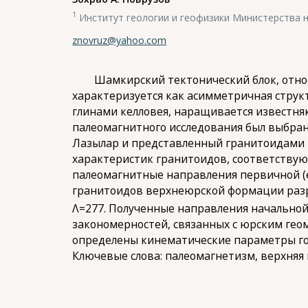
1
Институт геологии и геофизики Министерства н
znovruz@yahoo.com
Шамкирский тектонический блок, относящ
характеризуется как асимметричная струк
глинами келловея, наращивается известня
палеомагнитного исследования был выбран
Лазылар и представленный гранитоидами 
характеристик гранитоидов, соответствую
палеомагнитные направления первичной (
гранитоидов верхнеюрской формации разрез
Λ=277. Полученные направления начальной
закономерностей, связанных с юрским ге
определены кинематические параметры го
Ключевые слова: палеомагнетизм, верхняя