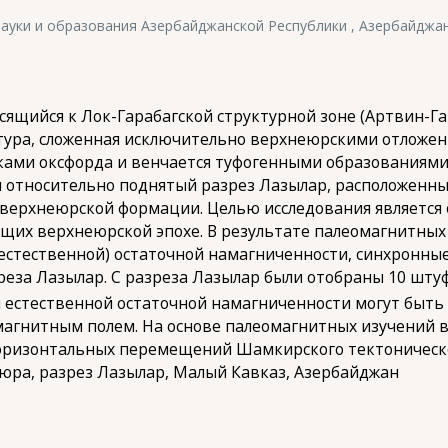
ауки и образования Азербайджанской Республики , Азербайджа
ийся к Лок-Гарабагской структурной зоне (Артвин-Гар
тура, сложенная исключительно верхнеюрскими отложен
ками оксфорда и венчается туфогенными образованиями
 относительно поднятый разрез Лазылар, расположенны
верхнеюрской формации. Целью исследования является
щих верхнеюрской эпохе. В результате палеомагнитных
естественной) остаточной намагниченности, синхронн
а Лазылар. С разреза Лазылар были отобраны 10 штуфов
 естественной остаточной намагниченности могут быть
омагнитным полем. На основе палеомагнитных изучений
ризонтальных перемещений Шамкирского тектоническо
 юра, разрез Лазылар, Малый Кавказ, Азербайджан