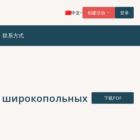
中文
创建活动
登录
联系方式
у широкопольных
下载PDF