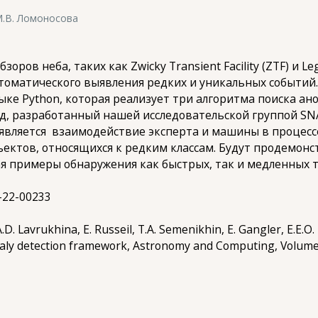
М.В. Ломоносова
ов неба, таких как Zwicky Transient Facility (ZTF) и Leg
томатического выявления редких и уникальных событий.
ыке Python, которая реализует три алгоритма поиска анома
од, разработанный нашей исследовательской группой SNAD 
является взаимодействие эксперта и машины в процесс
ектов, относящихся к редким классам. Будут продемон
ая примеры обнаружения как быстрых, так и медленных 
-22-00233
 A.D. Lavrukhina, E. Russeil, T.A. Semenikhin, E. Gangler, E.E.O
nomaly detection framework, Astronomy and Computing, Volume