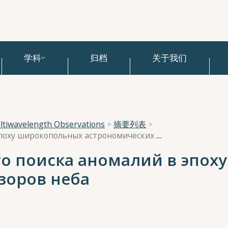
学科
归档
关于我们
Multiwavelength Observations
摘要列表
Алгоритмы активного поиска аномалий в эпоху широкопольных астрономических обзоров неба
о поиска аномалий в эпох
зоров неба