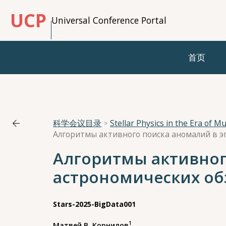
UCP
Universal Conference Portal
首页
科学会议目录
Stellar Physics in the Era of 
Алгоритмы активног
астрономических об
Stars-2025-BigData001
1
Матвей В. Корнилов