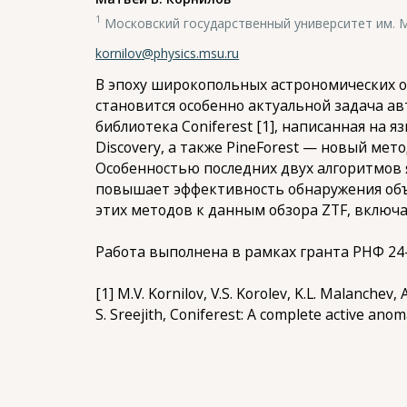
1
Московский государственный университет им. 
kornilov@physics.msu.ru
В эпоху широкопольных астрономических обзор
становится особенно актуальной задача ав
библиотека Coniferest [1], написанная на яз
Discovery, а также PineForest — новый мет
Особенностью последних двух алгоритмов 
повышает эффективность обнаружения объ
этих методов к данным обзора ZTF, включ
Работа выполнена в рамках гранта РНФ 24
[1] M.V. Kornilov, V.S. Korolev, K.L. Malanchev,
S. Sreejith, Coniferest: A complete active a