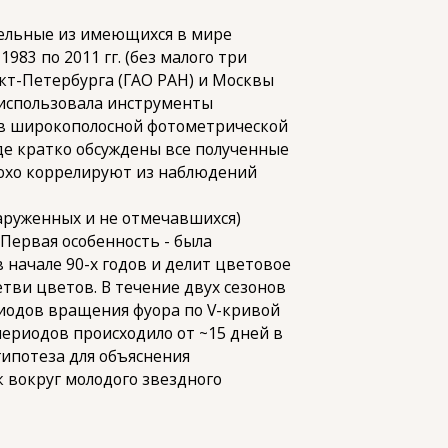
ельные из имеющихся в мире
83 по 2011 гг. (без малого три
кт-Петербурга (ГАО РАН) и Москвы
 использовала инструменты
 в широкополосной фотометрической
аде кратко обсуждены все полученные
плохо коррелируют из наблюдений
руженных и не отмечавшихся)
Первая особенность - была
в начале 90-х годов и делит цветовое
тви цветов. В течение двух сезонов
ериодов вращения фуора по V-кривой
ериодов происходило от ~15 дней в
 гипотеза для объяснения
 вокруг молодого звездного