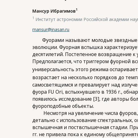
1
Мансур Ибрагимов
1
Институт астрономии Российской академии нау
mansur@inasan.ru
Фуорами называют молодые звездные объ
эволюции. Фуорная вспышка характеризуетс
десятилетий. Постепенное возвращение к 
Предполагается, что триггером фуорной в
универсальность этого режима оспаривает
возрастает на несколько порядков до темп
самосветящимся и превалирует над излуче
фуора FU Ori, вспыхнувшего в 1936 г., обна
появилось исследование [3], где авторы б
фуороподобные объекты.
Несмотря на увеличение числа фуоров, н
детально с использование спектральных, о
вспышечная и поствспышечная стадии. При 
гг. не привела пока к единому общеприня