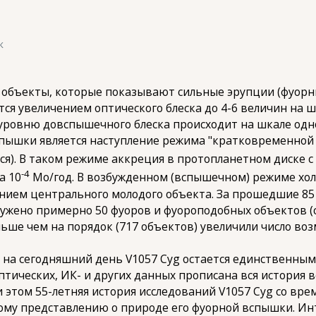
к
екты, которые показывают сильные эрупции (фуорны
я увеличением оптического блеска до 4-6 величин на шк
уровню довспышечного блеска происходит на шкале одно
спышки является наступление режима "кратковременной 
ся). В таком режиме аккреция в протопланетном диске 
-4
а 10
Мо/год. В возбужденном (вспышечном) режиме хол
нием центрального молодого объекта. За прошедшие 85
ружено примерно 50 фуоров и фуороподобных объектов (см.,
ольше чем на порядок (717 объектов) увеличили число в
а сегодняшний день V1057 Cyg остается единственным 
птических, ИК- и других данных прописана вся история
этом 55-летняя история исследований V1057 Cyg со вре
тому представлению о природе его фуорной вспышки. Ин