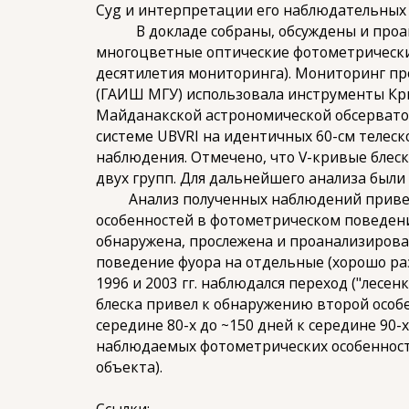
Cyg и интерпретации его наблюдательных 
В докладе собраны, обсуждены и проана
многоцветные оптические фотометрические 
десятилетия мониторинга). Мониторинг пр
(ГАИШ МГУ) использовала инструменты Кр
Майданакской астрономической обсервато
системе UBVRI на идентичных 60-см телеск
наблюдения. Отмечено, что V-кривые блеск
двух групп. Для дальнейшего анализа были
Анализ полученных наблюдений привел к
особенностей в фотометрическом поведении
обнаружена, прослежена и проанализирована
поведение фуора на отдельные (хорошо раз
1996 и 2003 гг. наблюдался переход ("лес
блеска привел к обнаружению второй особ
середине 80-х до ~150 дней к середине 90-
наблюдаемых фотометрических особенносте
объекта).
Ссылки: