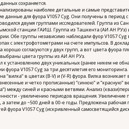
данных сохраняется.
лизированы наиболее детальные и самые представит
данные для фуора V1057 Cyg. Они получены в период с 19
оводился двумя группами исследователей. Группа из Сан
ымской станции ГАИШ. Группа из Ташкента (АИ АН РУз)
рии. Обе группы независимо наблюдали фуор V1057 Cyg
опах с электрофотометрами на счете импульсов. В докл
а хорошо согласуются у двух групп, а вот цвета фуора 
 выбраны цвета группы из АИ АН РУз.
 установлению двух уникальных (ранее никем не обна
 фуора V1057 Cyg за три десятилетия его мониторинга. 
 "вилка" в цветах (B-V) и (V-R) фуора. Вилка возникает 
несенные и четко прописанные) "синюю" и "красную" ве
енка") между синей и красными ветвями. Анализ (квази)п
енности - увеличению периодов вращения. Увеличение п
х, а затем до ~500 дней в 00-е годы. Предложена рабочая
й фуора V1057 Cyg (искривленный самосветящийся диск