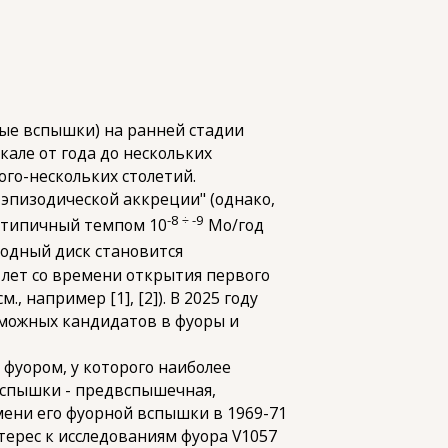
е вспышки) на ранней стадии
але от года до нескольких
го-нескольких столетий.
эпизодической аккреции" (однако,
-8 ÷ -9
с типичный темпом 10
Мо/год
одный диск становится
 лет со времени открытия первого
 например [1], [2]). В 2025 году
озможных кандидатов в фуоры и
фуором, у которого наиболее
 вспышки - предвспышечная,
мени его фуорной вспышки в 1969-71
терес к исследованиям фуора V1057