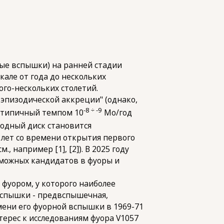
е вспышки) на ранней стадии
але от года до нескольких
го-нескольких столетий.
эпизодической аккреции" (однако,
-8 ÷ -9
с типичный темпом 10
Мо/год
одный диск становится
 лет со времени открытия первого
 например [1], [2]). В 2025 году
озможных кандидатов в фуоры и
фуором, у которого наиболее
 вспышки - предвспышечная,
мени его фуорной вспышки в 1969-71
терес к исследованиям фуора V1057