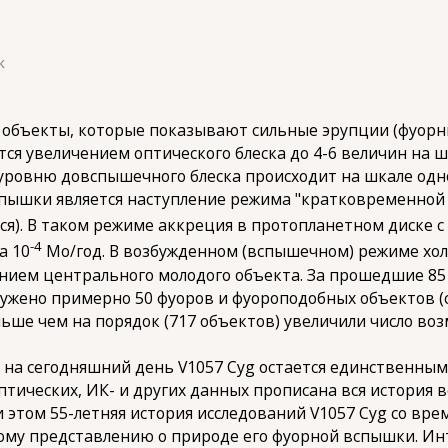
к
екты, которые показывают сильные эрупции (фуорны
я увеличением оптического блеска до 4-6 величин на шк
уровню довспышечного блеска происходит на шкале одно
спышки является наступление режима "кратковременной 
ся). В таком режиме аккреция в протопланетном диске 
-4
а 10
Мо/год. В возбужденном (вспышечном) режиме хол
нием центрального молодого объекта. За прошедшие 85
ружено примерно 50 фуоров и фуороподобных объектов (см.,
ольше чем на порядок (717 объектов) увеличили число в
а сегодняшний день V1057 Cyg остается единственным 
птических, ИК- и других данных прописана вся история
этом 55-летняя история исследований V1057 Cyg со вре
тому представлению о природе его фуорной вспышки. Ин