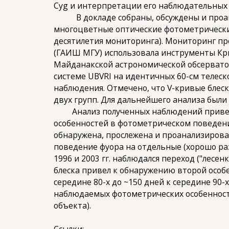
Cyg и интерпретации его наблюдательных 
В докладе собраны, обсуждены и проана
многоцветные оптические фотометрические 
десятилетия мониторинга). Мониторинг пр
(ГАИШ МГУ) использовала инструменты Кр
Майданакской астрономической обсервато
системе UBVRI на идентичных 60-см телеск
наблюдения. Отмечено, что V-кривые блеск
двух групп. Для дальнейшего анализа были
Анализ полученных наблюдений привел к
особенностей в фотометрическом поведении
обнаружена, прослежена и проанализирована
поведение фуора на отдельные (хорошо раз
1996 и 2003 гг. наблюдался переход ("лес
блеска привел к обнаружению второй особ
середине 80-х до ~150 дней к середине 90-
наблюдаемых фотометрических особенносте
объекта).
Ссылки: