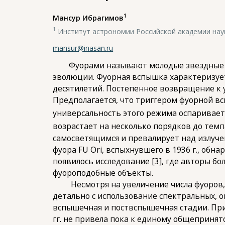
1
Мансур Ибрагимов
1
Институт астрономии Российской академии нау
mansur@inasan.ru
Фуорами называют молодые звездные объ
эволюции. Фуорная вспышка характеризуетс
десятилетий. Постепенное возвращение к 
Предполагается, что триггером фуорной в
универсальность этого режима оспаривает
возрастает на несколько порядков до темп
самосветящимся и превалирует над излуче
фуора FU Ori, вспыхнувшего в 1936 г., обна
появилось исследование [3], где авторы б
фуороподобные объекты.
Несмотря на увеличение числа фуоров, н
детально с использование спектральных, о
вспышечная и поствспышечная стадии. При 
гг. не привела пока к единому общеприня