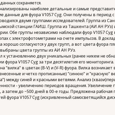
данных сохраняется.
лизированы наиболее детальные и самые представит
данные для фуора V1057 Cyg. Они получены в период с 19
оводился двумя группами исследователей. Группа из Сан
ымской станции ГАИШ. Группа из Ташкента (АИ АН РУз)
рии. Обе группы независимо наблюдали фуор V1057 Cyg
опах с электрофотометрами на счете импульсов. В докл
а хорошо согласуются у двух групп, а вот цвета фуора 
 выбраны цвета группы из АИ АН РУз.
 установлению двух уникальных (ранее никем не обна
 фуора V1057 Cyg за три десятилетия его мониторинга. 
 "вилка" в цветах (B-V) и (V-R) фуора. Вилка возникает 
несенные и четко прописанные) "синюю" и "красную" ве
енка") между синей и красными ветвями. Анализ (квази)п
енности - увеличению периодов вращения. Увеличение п
х, а затем до ~500 дней в 00-е годы. Предложена рабочая
й фуора V1057 Cyg (искривленный самосветящийся диск