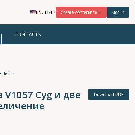
ENGLISH
Create conference
Sign in
CONTACTS
 list
V1057 Cyg и две
Download PDF
величение