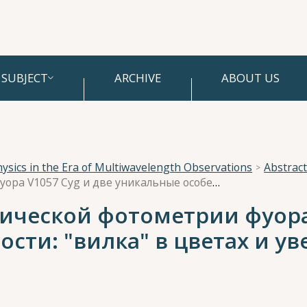
SUBJECT
ARCHIVE
ABOUT US
hysics in the Era of Multiwavelength Observations
Abstracts
Три десятилетия оптической фотометрии фуора V1057 Cyg и две уникальные особенности: "вилка" в цветах и увеличение периодов вращения
ической фотометрии фуора 
сти: "вилка" в цветах и у