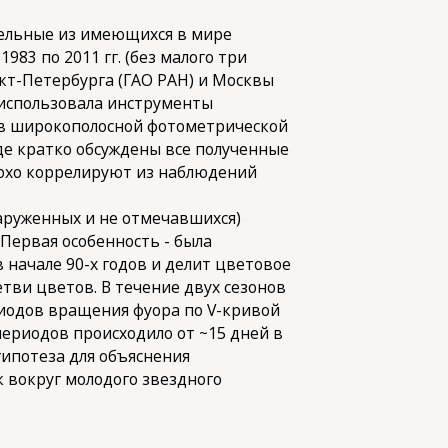
ельные из имеющихся в мире
83 по 2011 гг. (без малого три
кт-Петербурга (ГАО РАН) и Москвы
 использовала инструменты
 в широкополосной фотометрической
аде кратко обсуждены все полученные
плохо коррелируют из наблюдений
руженных и не отмечавшихся)
Первая особенность - была
в начале 90-х годов и делит цветовое
тви цветов. В течение двух сезонов
ериодов вращения фуора по V-кривой
ериодов происходило от ~15 дней в
 гипотеза для объяснения
 вокруг молодого звездного