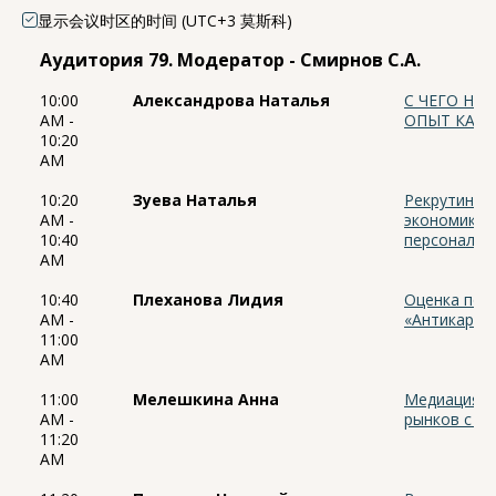
显示会议时区的时间 (UTC+3 莫斯科)
Аудитория 79. Модератор - Смирнов С.А.
10:00
Александрова Наталья
С ЧЕГО НА
AM -
ОПЫТ КАСК
10:20
AM
10:20
Зуева Наталья
Рекрутинго
AM -
экономики:
10:40
персоналом
AM
10:40
Плеханова Лидия
Оценка пос
AM -
«Антикарте
11:00
AM
11:00
Мелешкина Анна
Медиация в
AM -
рынков с ц
11:20
AM