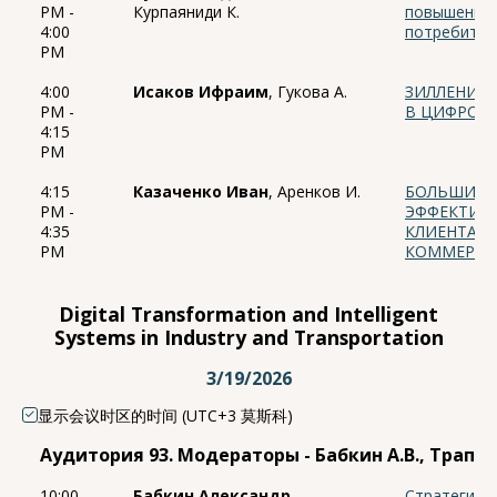
PM -
Курпаяниди К.
повышения 
4:00
потребите
PM
4:00
Исаков Ифраим
, Гукова А.
ЗИЛЛЕНИАЛ
PM -
В ЦИФРОВО
4:15
PM
4:15
Казаченко Иван
, Аренков И.
БОЛЬШИЕ Д
PM -
ЭФФЕКТИВ
4:35
КЛИЕНТАМИ
PM
КОММЕРЦ
Digital Transformation and Intelligent
Systems in Industry and Transportation
3/19/2026
显示会议时区的时间 (UTC+3 莫斯科)
Аудитория 93. Модераторы - Бабкин А.В., Трапез
10:00
Бабкин Александр
,
Стратегиче