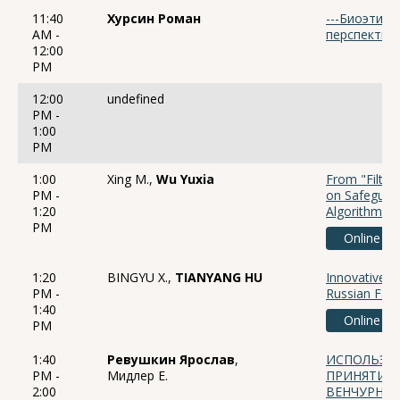
11:40
Хурсин Роман
---Биоэтика
AM -
перспектив
12:00
PM
12:00
undefined
PM -
1:00
PM
1:00
Xing M.,
Wu Yuxia
From "Filter
PM -
on Safeguard
1:20
Algorithmic
PM
Online
1:20
BINGYU X.,
TIANYANG HU
Innovative 
PM -
Russian Far 
1:40
Online
PM
1:40
Ревушкин Ярослав
,
ИСПОЛЬЗОВ
PM -
Мидлер Е.
ПРИНЯТИИ
2:00
ВЕНЧУРНО