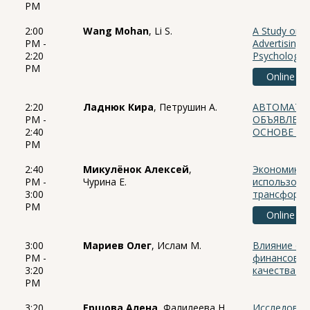
PM
2:00
Wang Mohan
, Li S.
A Study on t
PM -
Advertising 
2:20
Psychologic
PM
Online
2:20
Ладнюк Кира
, Петрушин А.
АВТОМАТИ
PM -
ОБЪЯВЛЕНИ
2:40
ОСНОВЕ М
PM
2:40
Микулёнок Алексей
,
Экономико-
PM -
Чурина Е.
использова
3:00
трансформа
PM
Online
3:00
Мариев Олег
, Ислам М.
Влияние от
PM -
финансовый
3:20
качества р
PM
3:20
Ершова Алена
, Фалилеева Н.
Исследован