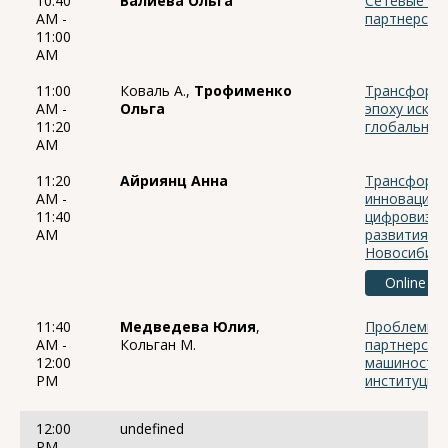
10:40
Валиева Ольга
Сетевые эф
AM -
партнерств
11:00
AM
11:00
Коваль А.,
Трофименко
Трансформа
AM -
Ольга
эпоху искус
11:20
глобальног
AM
11:20
Айриянц Анна
Трансформа
AM -
инновацион
11:40
цифровизац
AM
развития (н
Новосибирс
Online
11:40
Медведева Юлия
,
Проблемы и
AM -
Кольган М.
партнерства
12:00
машиностро
PM
институцио
12:00
undefined
PM -