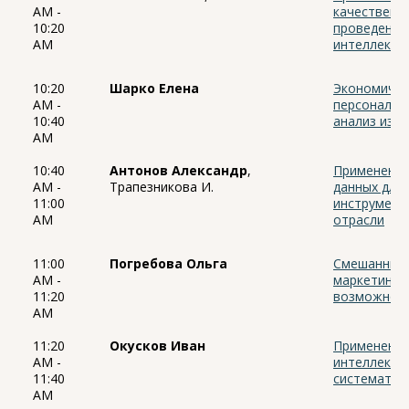
AM -
качественны
10:20
проведения 
AM
интеллекта
10:20
Шарко Елена
Экономичес
AM -
персонализ
10:40
анализ изд
AM
10:40
Антонов Александр
,
Применение
AM -
Трапезникова И.
данных для
11:00
инструмент
AM
отрасли
11:00
Погребова Ольга
Смешанные 
AM -
маркетинго
11:20
возможност
AM
11:20
Окусков Иван
Применение
AM -
интеллекта
11:40
систематич
AM