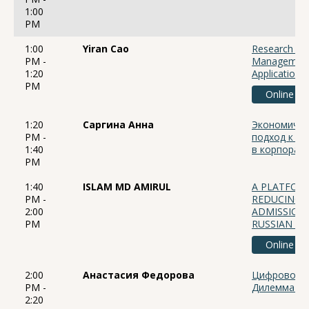
1:00
PM
1:00
Yiran Cao
Research on
PM -
Management 
1:20
Application i
PM
Online
1:20
Саргина Анна
Экономическ
PM -
подход к ра
1:40
в корпорат
PM
1:40
ISLAM MD AMIRUL
A PLATFOR
PM -
REDUCING D
2:00
ADMISSION
PM
RUSSIAN HI
Online
2:00
Анастасия Федорова
Цифровой д
PM -
Дилемма со
2:20