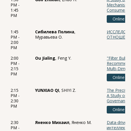
PM -
Mechanism of
1:45
Consumer Br
PM
Online
1:45
Сибилева Полина
,
ИССЛЕДОВА
PM -
Муравьева О.
ОТНОШЕНИ
2:00
PM
2:00
Ou Jialing
, Feng Y.
"Filter Bubbl
PM -
Recommendat
2:15
Multi-Dimen
PM
Online
2:15
YUNXIAO QI
, SHIYI Z.
The Precisio
PM -
A Study on 
2:30
Governance 
PM
Online
2:30
Яненко Михаил
, Яненко М.
Data-driven
PM -
интеллекта