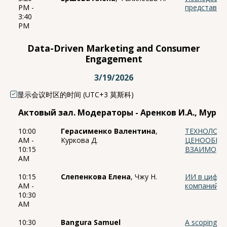
PM -
представит
3:40
PM
Data-Driven Marketing and Consumer
Engagement
3/19/2026
显示会议时区的时间 (UTC+3 莫斯科)
Актовый зал. Модераторы - Аренков И.А., Мурав
10:00
Герасименко Валентина
,
ТЕХНОЛОГ
AM -
Куркова Д.
ЦЕНООБРАЗ
10:15
ВЗАИМОДЕ
AM
10:15
Слепенкова Елена
, Чжу Н.
ИИ в цифро
AM -
компаний
10:30
AM
10:30
Bangura Samuel
A scoping rev