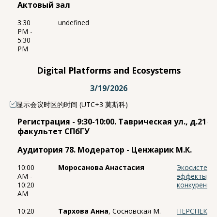
Актовый зал
3:30
undefined
PM -
5:30
PM
Digital Platforms and Ecosystems
3/19/2026
显示会议时区的时间 (UTC+3 莫斯科)
Регистрация - 9:30-10:00. Таврическая ул., д.21-
факультет СПбГУ
Аудитория 78. Модератор - Ценжарик М.К.
10:00
Моросанова Анастасия
Экосистемы
AM -
эффекты, ц
10:20
конкуренци
AM
10:20
Тархова Анна
, Сосновская М.
ПЕРСПЕКТ