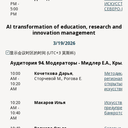
PM -
ИСКУССТВЕ
5:00
СЕВЕРО-КА
PM
AI transformation of education, research and
innovation management
3/19/2026
显示会议时区的时间 (UTC+3 莫斯科)
Аудитория 94. Модераторы - Мидлер Е.А., Крыло
10:00
Кочеткова Дарья
,
Методика п
AM -
Сторчевой М., Рогова Е.
региональн
10:20
открытых д
AM
искусствен
10:20
Макаров Илья
Искусствен
AM -
предупрежд
10:40
банкротства
AM