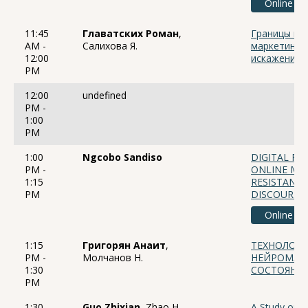
Online
11:45
Главатских Роман
,
Границы ва
AM -
Салихова Я.
маркетинго
12:00
искажения 
PM
12:00
undefined
PM -
1:00
PM
1:00
Ngcobo Sandiso
DIGITAL PL
PM -
ONLINE MA
1:15
RESISTANCE
PM
DISCOURSE 
Online
1:15
Григорян Анаит
,
ТЕХНОЛОГ
PM -
Молчанов Н.
НЕЙРОМАРК
1:30
СОСТОЯНИЯ
PM
1:30
Guo Zhixian
, Zhao H.
A Study on t