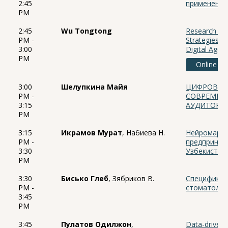
2:45
применения
PM
2:45
Wu Tongtong
Research on 
PM -
Strategies o
3:00
Digital Age
PM
Online
3:00
Шелупкина Майя
ЦИФРОВОЙ 
PM -
СОВРЕМЕН
3:15
АУДИТОРИ
PM
3:15
Икрамов Мурат
, Набиева Н.
Нейромарке
PM -
предприним
3:30
Узбекистан
PM
3:30
Бисько Глеб
, Зябриков В.
Специфика 
PM -
стоматолог
3:45
PM
3:45
Пулатов Одилжон
,
Data-driven