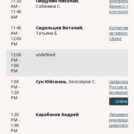
11:20
Пищулин Николай
,
Внедрение 
AM -
Собенина С.
бизнесс-про
11:40
контроля
AM
11:40
Сидельцев Виталий
,
Когнитивна
AM -
Татьяна Б.
активность
12:00
сфере
PM
12:00
undefined
PM -
1:00
PM
1:00
Сун Юйсюань
, Белозёров С.
Цифровая т
PM -
России в к
1:20
модернизац
PM
Online
1:20
Карабанов Андрей
Динамическ
PM -
инновацион
1:40
цифровой э
PM