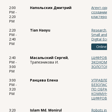
2:00
Напольских Дмитрий
Агент-орие
PM -
создании ц
2:20
кластеров
PM
2:20
Tian Haoyu
Research on 
PM -
Small and Mi
2:40
Digital Eco
PM
Online
2:40
Масальский Сергей
,
ЦИФРОВИЗА
PM -
Трапезникова И.
ЭКОНОМИК
3:00
ЗОЛОТОРУ
PM
3:00
Ранцева Елена
УПРАВЛЕНИ
PM -
БЕЗОПАСН
3:20
ПО ОБРАЩ
PM
КОММУНАЛ
ЦИФРОВОЙ
3:20
Islam Md. Monirul
Robots in a R