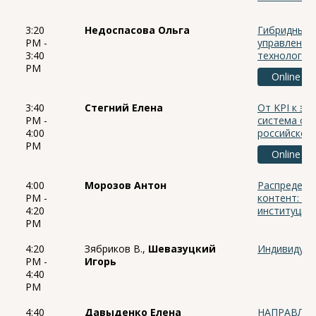
3:20
Недоспасова Ольга
Гибридный 
PM -
управления
3:40
технологий
PM
Online
3:40
Стегний Елена
От KPI к эм
PM -
система оц
4:00
российской
PM
Online
4:00
Морозов Антон
Распределе
PM -
контент: м
4:20
институцио
PM
4:20
Зябриков В.,
Шевазуцкий
Индивидуал
PM -
Игорь
4:40
PM
4:40
Давыденко Елена
НАПРАВЛЕ