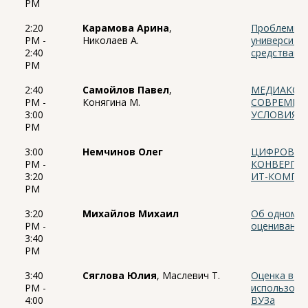
PM
2:20
Карамова Арина
,
Проблемы с
PM -
Николаев А.
университет
2:40
средствами
PM
2:40
Самойлов Павел
,
МЕДИАКОМ
PM -
Конягина М.
СОВРЕМЕНН
3:00
УСЛОВИЯХ
PM
3:00
Немчинов Олег
ЦИФРОВАЯ
PM -
КОНВЕРГЕН
3:20
ИТ-КОМПЕТ
PM
3:20
Михайлов Михаил
Об одном а
PM -
оценивания
3:40
PM
3:40
Сяглова Юлия
, Маслевич Т.
Оценка вов
PM -
использова
4:00
ВУЗа