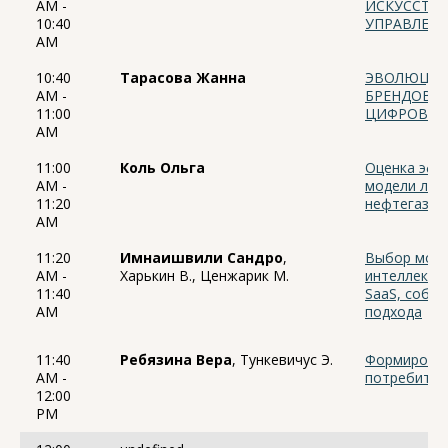
AM -
ИСКУССТВЕ
10:40
УПРАВЛЕН
AM
10:40
Тарасова Жанна
ЭВОЛЮЦИЯ 
AM -
БРЕНДОВ 
11:00
ЦИФРОВЫХ
AM
11:00
Коль Ольга
Оценка эфф
AM -
модели лог
11:20
нефтегазов
AM
11:20
Имнаишвили Сандро
,
Выбор моде
AM -
Харькин В., Ценжарик М.
интеллекта 
11:40
SaaS, собст
AM
подхода
11:40
Ребязина Вера
, Тункевичус Э.
Формирован
AM -
потребител
12:00
PM