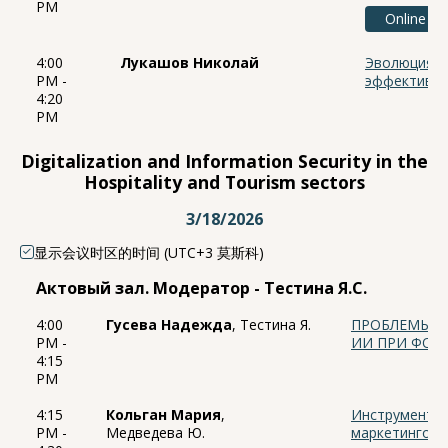
PM
Online
4:00
Лукашов Николай
Эволюция п
PM -
эффективно
4:20
PM
Digitalization and Information Security in the
Hospitality and Tourism sectors
3/18/2026
显示会议时区的时间 (UTC+3 莫斯科)
Актовый зал. Модератор - Тестина Я.С.
4:00
Гусева Надежда
, Тестина Я.
ПРОБЛЕМЫ И
PM -
ИИ ПРИ ФОР
4:15
PM
4:15
Кольган Мария
,
Инструменты 
PM -
Медведева Ю.
маркетингово