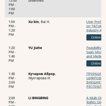
12:00
undefined
PM -
1:00
PM
1:00
Xu bin
, Bai H.
User Profile
PM -
on TikTok: M
1:20
Industry Appl
PM
Online
1:20
YU Jiahe
Feasibility A
PM -
SaaS Model i
1:40
and Medium-
PM
Online
1:40
Кучаров Аброр
,
ПРИНЦИП Р
PM -
Мухтарова И.
ЦИФРОВЫХ 
2:00
ВНЕШНЕЭК
PM
РЕСПУБЛИК
2:00
LI BINGBING
A Multi-Dim
PM -
Rights Dilem