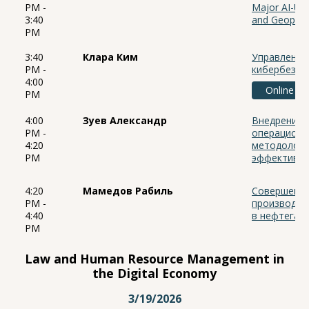
PM -
Major AI-Usi
3:40
and Geopolit
PM
3:40
Клара Ким
Управление
PM -
кибербезоп
4:00
Online
PM
4:00
Зуев Александр
Внедрение 
PM -
операционн
4:20
методологи
PM
эффективн
4:20
Мамедов Рабиль
Совершенст
PM -
производст
4:40
в нефтегаз
PM
Law and Human Resource Management in
the Digital Economy
3/19/2026