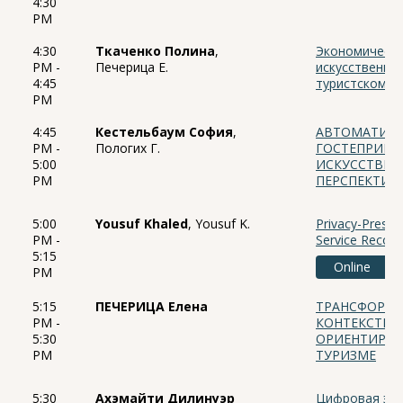
4:30
PM
4:30
Ткаченко Полина
,
Экономическа
PM -
Печерица Е.
искусственног
4:45
туристском б
PM
4:45
Кестельбаум София
,
АВТОМАТИЗА
PM -
Пологих Г.
ГОСТЕПРИИМ
5:00
ИСКУССТВЕН
PM
ПЕРСПЕКТИВ
5:00
Yousuf Khaled
, Yousuf K.
Privacy-Preserv
PM -
Service Recove
5:15
Online
PM
5:15
ПЕЧЕРИЦА Елена
ТРАНСФОРМА
PM -
КОНТЕКСТЕ 
5:30
ОРИЕНТИРОВ
PM
ТУРИЗМЕ
5:30
Ахэмайти Дилинуэр
Цифровая эко