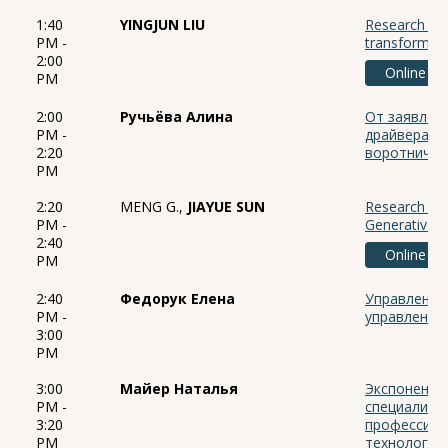
1:40
YINGJUN LIU
Research on e
PM -
transformati
2:00
Online
PM
2:00
Ручьёва Алина
От заявлен
PM -
драйверам: 
2:20
воротничко
PM
2:20
MENG G.,
JIAYUE SUN
Research on
PM -
Generative A
2:40
Online
PM
2:40
Федорук Елена
Управление
PM -
управления
3:00
PM
3:00
Майер Наталья
Экспоненци
PM -
специалист
3:20
профессион
PM
технологий