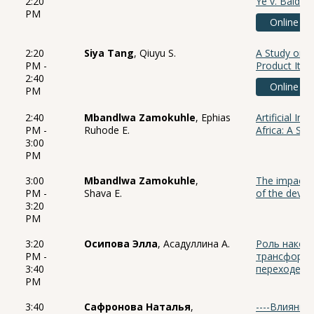
2:20
Ye v. Baidu 
PM
Online
2:20
Siya Tang
, Qiuyu S.
A Study on t
PM -
Product Iter
2:40
Online
PM
2:40
Mbandlwa Zamokuhle
, Ephias
Artificial In
PM -
Ruhode E.
Africa: A Sy
3:00
PM
3:00
Mbandlwa Zamokuhle
,
The impact of
PM -
Shava E.
of the devel
3:20
PM
3:20
Осипова Элла
, Асадуллина А.
Роль накоп
PM -
трансформа
3:40
переходе к
PM
3:40
Сафронова Наталья
,
----Влияние