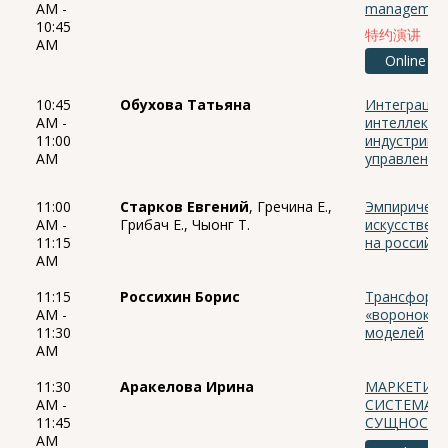
AM -
management 
10:45
特约演讲
AM
Online
10:45
Обухова Татьяна
Интеграция
AM -
интеллекта
11:00
индустрии 
AM
управленче
11:00
Старков Евгений
, Гречина Е.,
Эмпирическ
AM -
Грибач Е., Чыонг Т.
искусствен
11:15
на российск
AM
11:15
Россихин Борис
Трансформа
AM -
«воронок п
11:30
моделей
AM
11:30
Аракелова Ирина
МАРКЕТИН
AM -
СИСТЕМА 
11:45
СУЩНОСТЬ 
AM