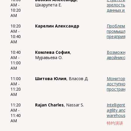
AM -
Шкарупета Е.
зрелостью 
10:20
данных и ис
AM
10:20
Карелин Александр
Проблемы с
AM -
промышленн
10:40
предприяти
AM
10:40
Комлева София
,
Возможност
AM -
Муравьева О.
двойников 
11:00
AM
11:00
Шитова Юлия
, Власов Д.
Мониторинг
AM -
доступност
11:20
пространст
AM
11:20
Rajan Charles
, Nassar S.
Intelligent 
AM -
agility and w
11:40
warehousing
AM
特约演讲