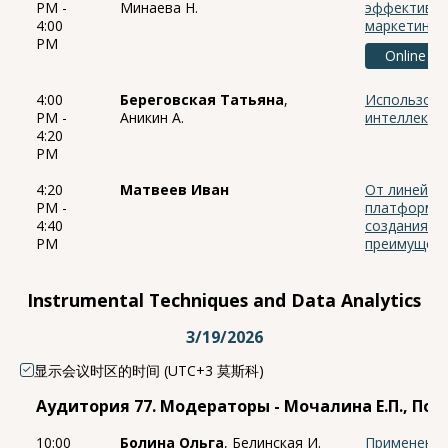
PM -
Минаева Н.
эффективно
4:00
маркетинга
PM
Online
4:00
Береговская Татьяна
,
Использова
PM -
Аникин А.
интеллекта 
4:20
PM
4:20
Матвеев Иван
От линейной
PM -
платформен
4:40
создания ц
PM
преимущест
Instrumental Techniques and Data Analytics
3/19/2026
显示会议时区的时间 (UTC+3 莫斯科)
Аудитория 77. Модераторы - Мочалина Е.П., Погр
10:00
Болина Ольга
, Белинская И.
Применение