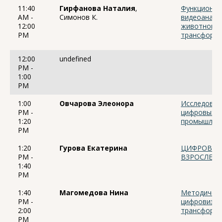
11:40
Гирфанова Наталия
,
Функционал
AM -
Симонов К.
видеоанали
12:00
животновод
PM
трансформа
12:00
undefined
PM -
1:00
PM
1:00
Овчарова Элеонора
Исследован
PM -
цифровых п
1:20
промышленн
PM
1:20
Гурова Екатерина
ЦИФРОВАЯ 
PM -
ВЗРОСЛЕНИ
1:40
PM
1:40
Магомедова Нина
Методическ
PM -
цифровизац
2:00
трансформа
PM