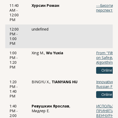
11:40
Хурсин Роман
---Биоэтика
AM -
перспектив
12:00
PM
12:00
undefined
PM -
1:00
PM
1:00
Xing M.,
Wu Yuxia
From "Filter
PM -
on Safeguard
1:20
Algorithmic
PM
Online
1:20
BINGYU X.,
TIANYANG HU
Innovative 
PM -
Russian Far 
1:40
Online
PM
1:40
Ревушкин Ярослав
,
ИСПОЛЬЗОВ
PM -
Мидлер Е.
ПРИНЯТИИ
2:00
ВЕНЧУРНО