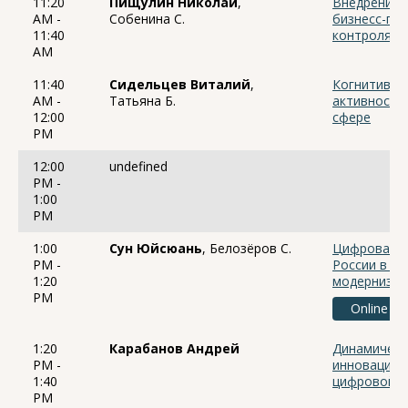
11:20
Пищулин Николай
,
Внедрение 
AM -
Собенина С.
бизнесс-про
11:40
контроля
AM
11:40
Сидельцев Виталий
,
Когнитивна
AM -
Татьяна Б.
активность
12:00
сфере
PM
12:00
undefined
PM -
1:00
PM
1:00
Сун Юйсюань
, Белозёров С.
Цифровая т
PM -
России в к
1:20
модернизац
PM
Online
1:20
Карабанов Андрей
Динамическ
PM -
инновацион
1:40
цифровой э
PM