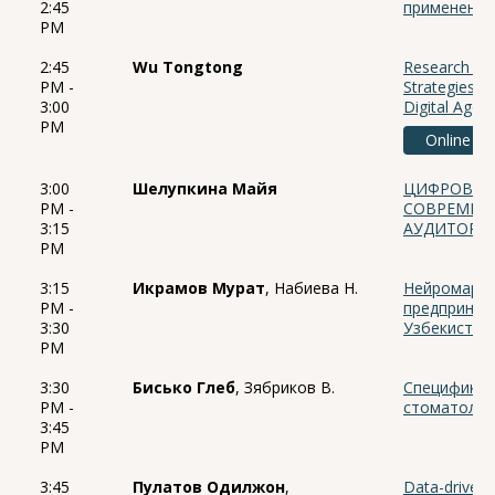
2:45
применения
PM
2:45
Wu Tongtong
Research on 
PM -
Strategies o
3:00
Digital Age
PM
Online
3:00
Шелупкина Майя
ЦИФРОВОЙ 
PM -
СОВРЕМЕН
3:15
АУДИТОРИ
PM
3:15
Икрамов Мурат
, Набиева Н.
Нейромарке
PM -
предприним
3:30
Узбекистан
PM
3:30
Бисько Глеб
, Зябриков В.
Специфика 
PM -
стоматолог
3:45
PM
3:45
Пулатов Одилжон
,
Data-driven