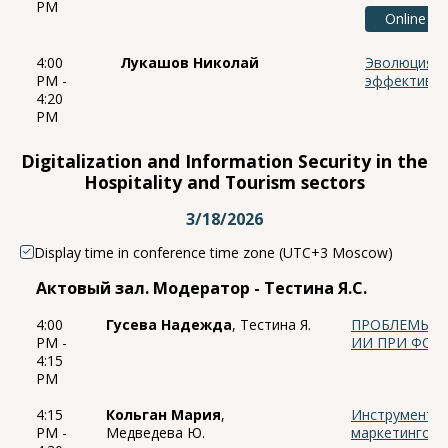
PM
Online
4:00
Лукашов Николай
Эволюция п
PM -
эффективно
4:20
PM
Digitalization and Information Security in the
Hospitality and Tourism sectors
3/18/2026
Display time in conference time zone (UTC+3 Moscow)
Актовый зал. Модератор - Тестина Я.С.
4:00
Гусева Надежда
, Тестина Я.
ПРОБЛЕМЫ И
PM -
ИИ ПРИ ФОР
4:15
PM
4:15
Кольган Мария
,
Инструменты 
PM -
Медведева Ю.
маркетингово