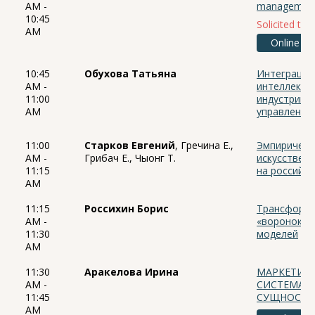
AM -
management 
10:45
Solicited talk
AM
Online
10:45
Обухова Татьяна
Интеграция
AM -
интеллекта
11:00
индустрии 
AM
управленче
11:00
Старков Евгений
, Гречина Е.,
Эмпирическ
AM -
Грибач Е., Чыонг Т.
искусствен
11:15
на российск
AM
11:15
Россихин Борис
Трансформа
AM -
«воронок п
11:30
моделей
AM
11:30
Аракелова Ирина
МАРКЕТИН
AM -
СИСТЕМА 
11:45
СУЩНОСТЬ 
AM