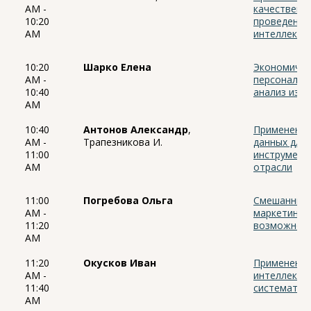
AM -
качественны
10:20
проведения 
AM
интеллекта
10:20
Шарко Елена
Экономичес
AM -
персонализ
10:40
анализ изд
AM
10:40
Антонов Александр
,
Применение
AM -
Трапезникова И.
данных для
11:00
инструмент
AM
отрасли
11:00
Погребова Ольга
Смешанные 
AM -
маркетинго
11:20
возможност
AM
11:20
Окусков Иван
Применение
AM -
интеллекта
11:40
систематич
AM