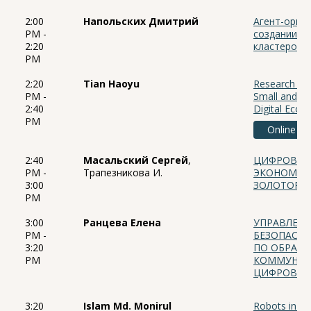
2:00
Напольских Дмитрий
Агент-орие
PM -
создании ц
2:20
кластеров
PM
2:20
Tian Haoyu
Research on 
PM -
Small and Mi
2:40
Digital Eco
PM
Online
2:40
Масальский Сергей
,
ЦИФРОВИЗА
PM -
Трапезникова И.
ЭКОНОМИК
3:00
ЗОЛОТОРУ
PM
3:00
Ранцева Елена
УПРАВЛЕНИ
PM -
БЕЗОПАСН
3:20
ПО ОБРАЩ
PM
КОММУНАЛ
ЦИФРОВОЙ
3:20
Islam Md. Monirul
Robots in a R