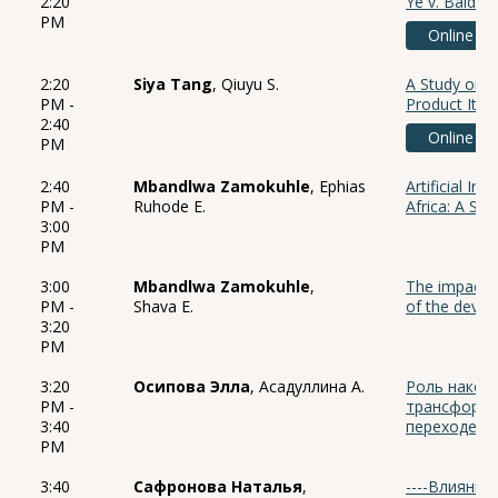
2:20
Ye v. Baidu 
PM
Online
2:20
Siya Tang
, Qiuyu S.
A Study on t
PM -
Product Iter
2:40
Online
PM
2:40
Mbandlwa Zamokuhle
, Ephias
Artificial In
PM -
Ruhode E.
Africa: A Sy
3:00
PM
3:00
Mbandlwa Zamokuhle
,
The impact of
PM -
Shava E.
of the devel
3:20
PM
3:20
Осипова Элла
, Асадуллина А.
Роль накоп
PM -
трансформа
3:40
переходе к
PM
3:40
Сафронова Наталья
,
----Влияние