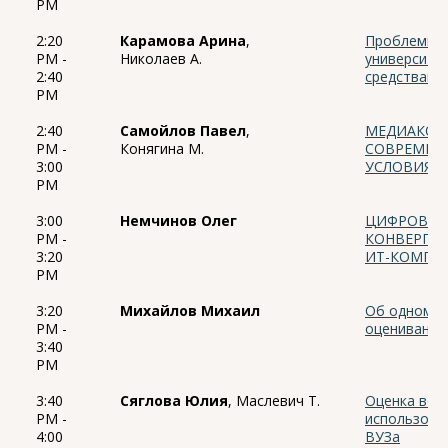
PM
2:20
Карамова Арина
,
Проблемы с
PM -
Николаев А.
университет
2:40
средствами
PM
2:40
Самойлов Павел
,
МЕДИАКОМ
PM -
Конягина М.
СОВРЕМЕНН
3:00
УСЛОВИЯХ
PM
3:00
Немчинов Олег
ЦИФРОВАЯ
PM -
КОНВЕРГЕН
3:20
ИТ-КОМПЕТ
PM
3:20
Михайлов Михаил
Об одном а
PM -
оценивания
3:40
PM
3:40
Сяглова Юлия
, Маслевич Т.
Оценка вов
PM -
использова
4:00
ВУЗа