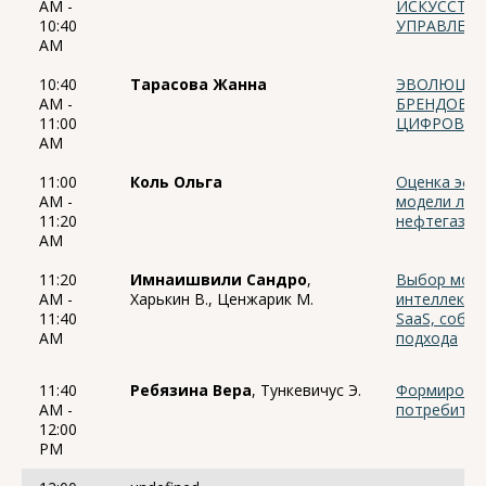
AM -
ИСКУССТВЕ
10:40
УПРАВЛЕН
AM
10:40
Тарасова Жанна
ЭВОЛЮЦИЯ 
AM -
БРЕНДОВ 
11:00
ЦИФРОВЫХ
AM
11:00
Коль Ольга
Оценка эфф
AM -
модели лог
11:20
нефтегазов
AM
11:20
Имнаишвили Сандро
,
Выбор моде
AM -
Харькин В., Ценжарик М.
интеллекта 
11:40
SaaS, собст
AM
подхода
11:40
Ребязина Вера
, Тункевичус Э.
Формирован
AM -
потребител
12:00
PM