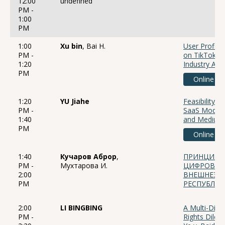
12:00
undefined
PM -
1:00
PM
1:00
Xu bin
, Bai H.
User Profile
PM -
on TikTok: M
1:20
Industry Appl
PM
Online
1:20
YU Jiahe
Feasibility A
PM -
SaaS Model i
1:40
and Medium-
PM
Online
1:40
Кучаров Аброр
,
ПРИНЦИП Р
PM -
Мухтарова И.
ЦИФРОВЫХ 
2:00
ВНЕШНЕЭК
PM
РЕСПУБЛИК
2:00
LI BINGBING
A Multi-Dim
PM -
Rights Dilem