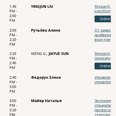
1:40
YINGJUN LIU
Research on e
PM -
transformati
2:00
Online
PM
2:00
Ручьёва Алина
От заявлен
PM -
драйверам: 
2:20
воротничко
PM
2:20
MENG G.,
JIAYUE SUN
Research on
PM -
Generative A
2:40
Online
PM
2:40
Федорук Елена
Управление
PM -
управления
3:00
PM
3:00
Майер Наталья
Экспоненци
PM -
специалист
3:20
профессион
PM
технологий