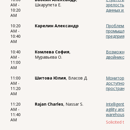
AM -
Шкарупета Е.
зрелостью 
10:20
данных и ис
AM
10:20
Карелин Александр
Проблемы с
AM -
промышленн
10:40
предприяти
AM
10:40
Комлева София
,
Возможност
AM -
Муравьева О.
двойников 
11:00
AM
11:00
Шитова Юлия
, Власов Д.
Мониторинг
AM -
доступност
11:20
пространст
AM
11:20
Rajan Charles
, Nassar S.
Intelligent 
AM -
agility and w
11:40
warehousing
AM
Solicited talk