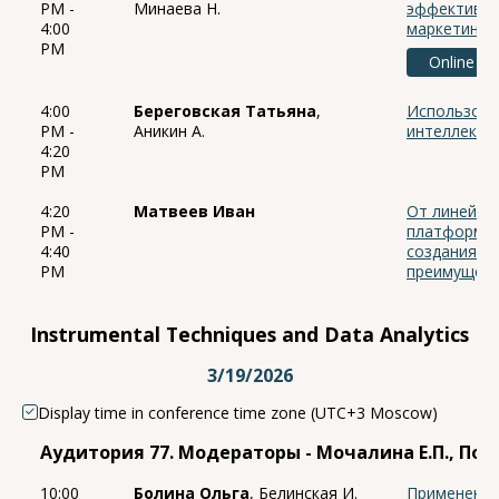
PM -
Минаева Н.
эффективно
4:00
маркетинга
PM
Online
4:00
Береговская Татьяна
,
Использова
PM -
Аникин А.
интеллекта 
4:20
PM
4:20
Матвеев Иван
От линейной
PM -
платформен
4:40
создания ц
PM
преимущест
Instrumental Techniques and Data Analytics
3/19/2026
Display time in conference time zone (UTC+3 Moscow)
Аудитория 77. Модераторы - Мочалина Е.П., Погр
10:00
Болина Ольга
, Белинская И.
Применение