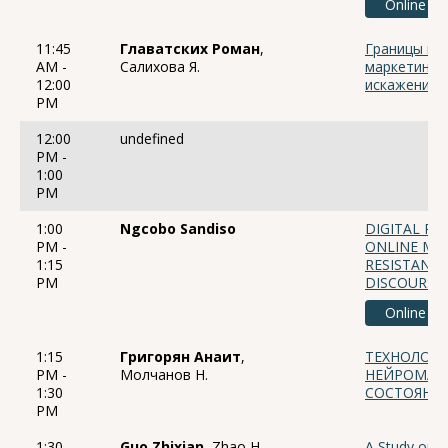
Online
11:45
Главатских Роман
,
Границы ва
AM -
Салихова Я.
маркетинго
12:00
искажения 
PM
12:00
undefined
PM -
1:00
PM
1:00
Ngcobo Sandiso
DIGITAL PL
PM -
ONLINE MA
1:15
RESISTANCE
PM
DISCOURSE 
Online
1:15
Григорян Анаит
,
ТЕХНОЛОГ
PM -
Молчанов Н.
НЕЙРОМАРК
1:30
СОСТОЯНИЯ
PM
1:30
Guo Zhixian
, Zhao H.
A Study on t