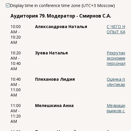
Display time in conference time zone (UTC+3 Moscow)
Аудитория 79. Модератор - Смирнов С.А.
10:00
Александрова Наталья
С ЧЕГО НА
AM -
ОПЫТ КАСК
10:20
AM
10:20
Зуева Наталья
Рекрутинго
AM -
экономики:
10:40
персоналом
AM
10:40
Плеханова Лидия
Оценка пос
AM -
«Антикарте
11:00
AM
11:00
Мелешкина Анна
Медиация в
AM -
рынков с ц
11:20
AM