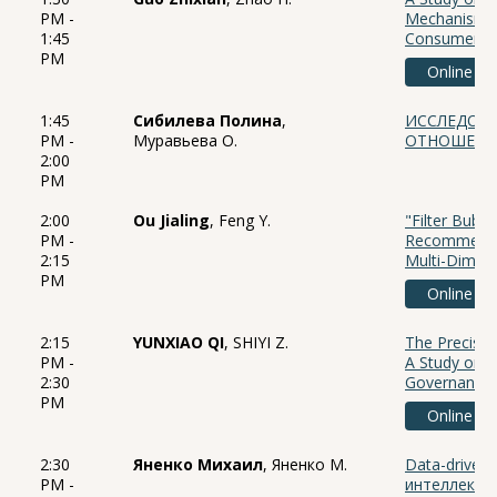
PM -
Mechanism of
1:45
Consumer Br
PM
Online
1:45
Сибилева Полина
,
ИССЛЕДОВА
PM -
Муравьева О.
ОТНОШЕНИ
2:00
PM
2:00
Ou Jialing
, Feng Y.
"Filter Bubbl
PM -
Recommendat
2:15
Multi-Dimen
PM
Online
2:15
YUNXIAO QI
, SHIYI Z.
The Precisio
PM -
A Study on 
2:30
Governance 
PM
Online
2:30
Яненко Михаил
, Яненко М.
Data-driven
PM -
интеллекта