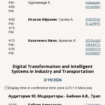
PM -
Курпаяниди К.
повышения 
4:00
потребите
PM
4:00
Исаков Ифраим
, Гукова А.
ЗИЛЛЕНИАЛ
PM -
В ЦИФРОВО
4:15
PM
4:15
Казаченко Иван
, Аренков И.
БОЛЬШИЕ Д
PM -
ЭФФЕКТИВ
4:35
КЛИЕНТАМИ
PM
КОММЕРЦ
Digital Transformation and Intelligent
Systems in Industry and Transportation
3/19/2026
Display time in conference time zone (UTC+3 Moscow)
Аудитория 93. Модераторы - Бабкин А.В., Трапез
10:00
Бабкин Александр
,
Стратегиче