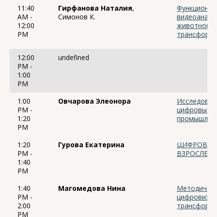
11:40
Гирфанова Наталия
,
Функционал
AM -
Симонов К.
видеоанали
12:00
животновод
PM
трансформа
12:00
undefined
PM -
1:00
PM
1:00
Овчарова Элеонора
Исследован
PM -
цифровых п
1:20
промышленн
PM
1:20
Гурова Екатерина
ЦИФРОВАЯ 
PM -
ВЗРОСЛЕНИ
1:40
PM
1:40
Магомедова Нина
Методическ
PM -
цифровизац
2:00
трансформа
PM