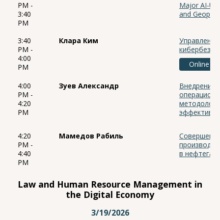
PM -
Major AI-Usi
3:40
and Geopolit
PM
3:40
Клара Ким
Управление
PM -
кибербезоп
4:00
Online
PM
4:00
Зуев Александр
Внедрение 
PM -
операционн
4:20
методологи
PM
эффективн
4:20
Мамедов Рабиль
Совершенст
PM -
производст
4:40
в нефтегаз
PM
Law and Human Resource Management in
the Digital Economy
3/19/2026