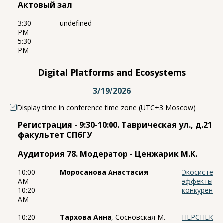
Актовый зал
3:30
undefined
PM -
5:30
PM
Digital Platforms and Ecosystems
3/19/2026
Display time in conference time zone (UTC+3 Moscow)
Регистрация - 9:30-10:00. Таврическая ул., д.21-
факультет СПбГУ
Аудитория 78. Модератор - Ценжарик М.К.
10:00
Моросанова Анастасия
Экосистемы
AM -
эффекты, ц
10:20
конкуренци
AM
10:20
Тархова Анна
, Сосновская М.
ПЕРСПЕКТ