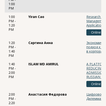
1:00
PM
1:00
Yiran Cao
Research on
PM -
Management 
1:20
Application i
PM
Online
1:20
Саргина Анна
Экономическ
PM -
подход к ра
1:40
в корпорат
PM
1:40
ISLAM MD AMIRUL
A PLATFOR
PM -
REDUCING D
2:00
ADMISSION
PM
RUSSIAN HI
Online
2:00
Анастасия Федорова
Цифровой д
PM -
Дилемма со
2:20