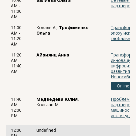
10:40
Валиева Ольга
Сетевые эф
AM -
партнерств
11:00
AM
11:00
Коваль А.,
Трофименко
Трансформа
AM -
Ольга
эпоху искус
11:20
глобальног
AM
11:20
Айриянц Анна
Трансформа
AM -
инновацион
11:40
цифровизац
AM
развития (н
Новосибирс
Online
11:40
Медведева Юлия
,
Проблемы и
AM -
Кольган М.
партнерства
12:00
машиностро
PM
институцио
12:00
undefined
PM -