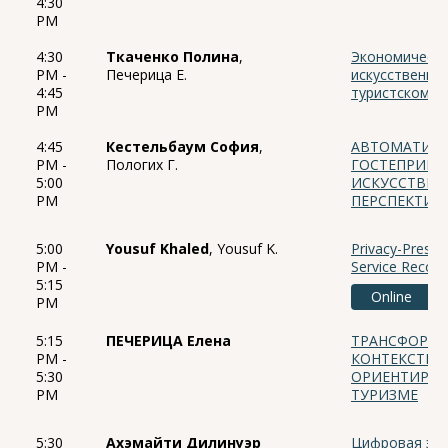
4:30
PM
4:30
Ткаченко Полина
,
Экономическа
PM -
Печерица Е.
искусственног
4:45
туристском б
PM
4:45
Кестельбаум София
,
АВТОМАТИЗА
PM -
Пологих Г.
ГОСТЕПРИИМ
5:00
ИСКУССТВЕН
PM
ПЕРСПЕКТИВ
5:00
Yousuf Khaled
, Yousuf K.
Privacy-Preserv
PM -
Service Recove
5:15
Online
PM
5:15
ПЕЧЕРИЦА Елена
ТРАНСФОРМА
PM -
КОНТЕКСТЕ 
5:30
ОРИЕНТИРОВ
PM
ТУРИЗМЕ
5:30
Ахэмайти Дилинуэр
Цифровая эко