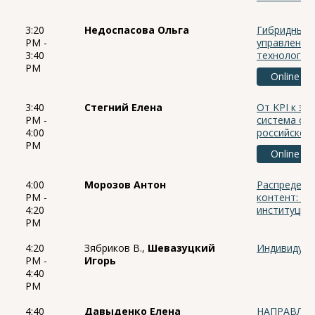
3:20
Недоспасова Ольга
Гибридный 
PM -
управления
3:40
технологий
PM
Online
3:40
Стегний Елена
От KPI к эм
PM -
система оц
4:00
российской
PM
Online
4:00
Морозов Антон
Распределе
PM -
контент: м
4:20
институцио
PM
4:20
Зябриков В.,
Шевазуцкий
Индивидуал
PM -
Игорь
4:40
PM
4:40
Давыденко Елена
НАПРАВЛЕ