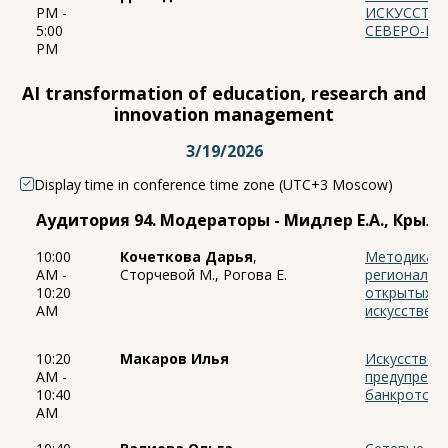
PM -
ИСКУССТВЕ
5:00
СЕВЕРО-КА
PM
AI transformation of education, research and
innovation management
3/19/2026
Display time in conference time zone (UTC+3 Moscow)
Аудитория 94. Модераторы - Мидлер Е.А., Крыло
10:00
Кочеткова Дарья
,
Методика п
AM -
Сторчевой М., Рогова Е.
региональн
10:20
открытых д
AM
искусствен
10:20
Макаров Илья
Искусствен
AM -
предупрежд
10:40
банкротства
AM