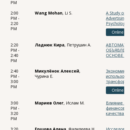
PM
2:00
Wang Mohan
, Li S.
A Study on t
PM -
Advertising 
2:20
Psychologic
PM
Online
2:20
Ладнюк Кира
, Петрушин А.
АВТОМАТИ
PM -
ОБЪЯВЛЕНИ
2:40
ОСНОВЕ М
PM
2:40
Микулёнок Алексей
,
Экономико-
PM -
Чурина Е.
использова
3:00
трансформа
PM
Online
3:00
Мариев Олег
, Ислам М.
Влияние от
PM -
финансовый
3:20
качества р
PM
3:20
Ершова Алена
, Фалилеева Н.
Исследован