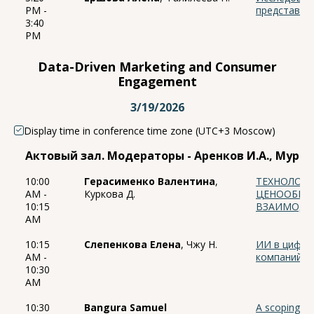
PM -
представит
3:40
PM
Data-Driven Marketing and Consumer
Engagement
3/19/2026
Display time in conference time zone (UTC+3 Moscow)
Актовый зал. Модераторы - Аренков И.А., Мурав
10:00
Герасименко Валентина
,
ТЕХНОЛОГ
AM -
Куркова Д.
ЦЕНООБРАЗ
10:15
ВЗАИМОДЕ
AM
10:15
Слепенкова Елена
, Чжу Н.
ИИ в цифро
AM -
компаний
10:30
AM
10:30
Bangura Samuel
A scoping rev