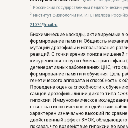
1
Российский государственный педагогический унив
2
Институт физиологии им. И.П. Павлова Российс
21074@mail.ru
Биохимические каскады, активируемые в от
формирование памяти. Общность механизмо
мутаций дрозофилы и использования разл
реакций. С точки зрения поиска мишеней 
кинуренинового пути обмена триптофана (
дегенеративных заболеваниях ЦНС, что св
формирование памяти и обучения. Цель ра
генетического аппарата и способность к о
Проведена оценка способности к обучени
самцов дрозофилы линии дикого типа
Cant
гипоксии. Иммунохимическое исследование
ответ на гипоксическое воздействие набл
характерен изначально высокий по сравн
двойственный эффект 3НОК, обладающего 
показал, что воздействие гипоксии во вре