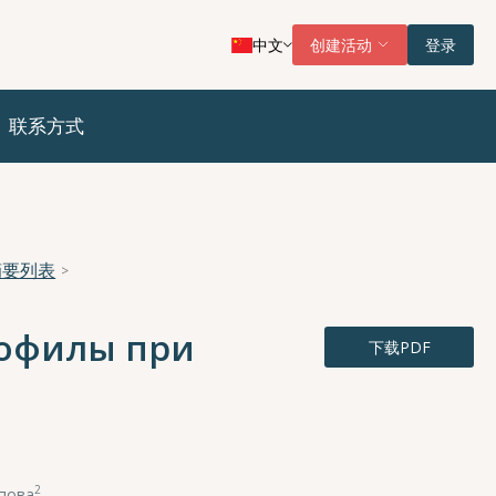
中文
创建活动
登录
联系方式
摘要列表
зофилы при
下载PDF
2
опова