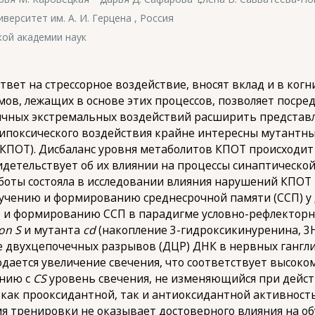
ерситет им. А. И. Герцена , Россия
кой академии наук
вет на стрессорное воздействие, вносят вклад и в ког
в, лежащих в основе этих процесcов, позволяет посре
ичных экстремальных воздействий расширить представ
гипоксического воздействия крайне интересны мутантн
КПОТ). Дисбаланс уровня метаболитов КПОТ происходит
идетельствует об их влиянии на процессы синаптическо
боты состояла в исследовании влияния нарушений КПОТ 
бучению и формированию среднесрочной памяти (ССП) у 
ю и формированию ССП в парадигме условно-рефлекторн
on S
и мутанта
cd
(накопление 3-гидроксикинуренина, 3
 двухцепочечных разрывов (ДЦР) ДНК в нервных ганглия
юдается увеличение свечения, что соответствует высок
ению с
CS
уровень свечения, не изменяющийся при дейст
как прооксидантной, так и антиоксидантной активност
мя тренировки не оказывает достоверного влияния на об