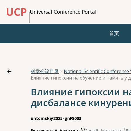
UCP
Universal Conference Portal
首页
科学会议目录
Влияние гипоксии на обучение и память у
Влияние гипоксии н
дисбалансе кинурен
uhtomskiy2025-gnF8003
1,2
2
Екатерина А. Никитина
,
Анна В. Медведева
,
Да