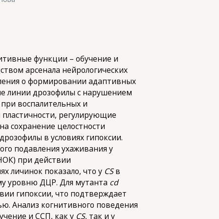
нитивные функции – обучение и
дством арсенала нейрологических
ления о формировании адаптивных
ые линии дрозофилы с нарушением
 при воспалительных и
й пластичности, регулирующие
на сохранение целостности
дрозофилы в условиях гипоксии.
ого подавления ухаживания у
НОК) при действии
х личинок показало, что у
CS
в
ому уровню ДЦР. Для мутанта
cd
вии гипоксии, что подтверждает
ью. Анализ когнитивного поведения
учение и ССП, как у
CS
, так и у