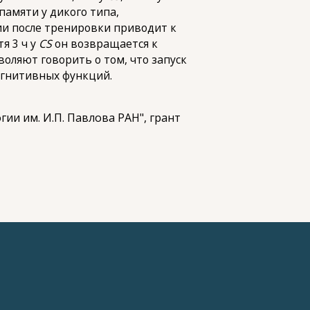
памяти у дикого типа,
ии после тренировки приводит к
я 3 ч у
CS
он возвращается к
оляют говорить о том, что запуск
огнитивных функций.
ии им. И.П. Павлова РАН", грант