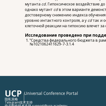
мутанта
cd.
Гипоксическое воздействие до 
однако мутант
cd
в этом варианте демонст
достоверному снижению индекса обучения (
уровню интактного контроля, а у
cd
так и 
клеточной реакции на гипоксию влечет за
Исследование проведено при подд
"Средства федерального бюджета в рамк
№1021062411629-7-3.1.4
UCP
Universal Conference Portal
隐私策略
Telegram技术支持
电子邮件技术支持 support@ucp.academy