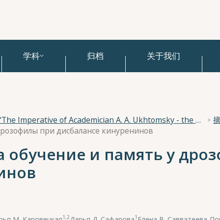
学科
归档
关于我们
National Scientific Conference “The Imperative of Academician A. A. Ukhtomsky - the Brain and its Self-Cognition”
 дрозофилы при дисбалансе кинуренинов
а обучение и память у дро
инов
1,2
1
рья М. Каровецкая
,
Дарья Д. Сафарова
,
Елена В. Савватеева-П