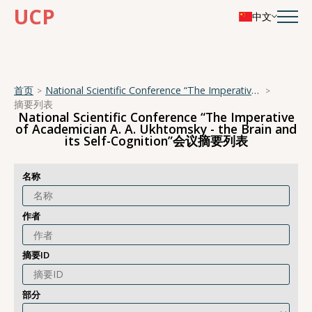
UCP
中文
首页
National Scientific Conference “The Imperative of Academician A. A. Ukhtomsky - the Brain and its Self-Cognition”
摘要列表
National Scientific Conference “The Imperative
of Academician A. A. Ukhtomsky - the Brain and
its Self-Cognition”会议摘要列表
名称
作者
摘要ID
部分