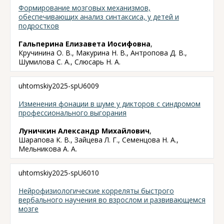
Формирование мозговых механизмов,
обеспечивающих анализ синтаксиса, у детей и
подростков
Гальперина Елизавета Иосифовна
,
Кручинина О. В., Макурина Н. В., Антропова Д. В.,
Шумилова С. А., Слюсарь Н. А.
uhtomskiy2025-spU6009
Изменения фонации в шуме у дикторов с синдромом
профессионального выгорания
Луничкин Александр Михайлович
,
Шарапова К. В., Зайцева Л. Г., Семенцова Н. А.,
Мельникова А. А.
uhtomskiy2025-spU6010
Нейрофизиологические корреляты быстрого
вербального научения во взрослом и развивающемся
мозге