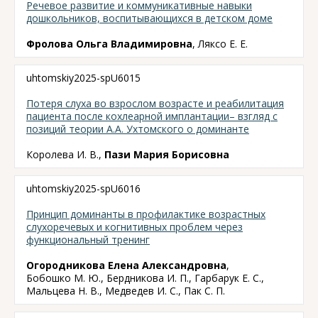
Речевое развитие и коммуникативные навыки
дошкольников, воспитывающихся в детском доме
Фролова Ольга Владимировна
, Ляксо Е. Е.
uhtomskiy2025-spU6015
Потеря слуха во взрослом возрасте и реабилитация
пациента после кохлеарной имплантации– взгляд с
позиций теории А.А. Ухтомского о доминанте
Королева И. В.,
Пази Мария Борисовна
uhtomskiy2025-spU6016
Принцип доминанты в профилактике возрастных
слухоречевых и когнитивных проблем через
функциональный тренинг
Огородникова Елена Александровна
,
Бобошко М. Ю., Бердникова И. П., Гарбарук Е. С.,
Мальцева Н. В., Медведев И. С., Пак С. П.