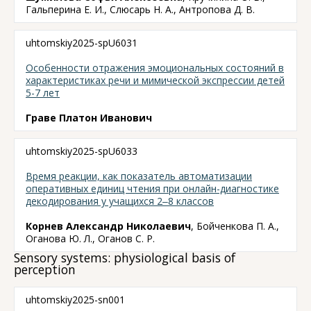
Гальперина Е. И., Слюсарь Н. А., Антропова Д. В.
uhtomskiy2025-spU6031
Особенности отражения эмоциональных состояний в
характеристиках речи и мимической экспрессии детей
5-7 лет
Граве Платон Иванович
uhtomskiy2025-spU6033
Время реакции, как показатель автоматизации
оперативных единиц чтения при онлайн-диагностике
декодирования у учащихся 2‒8 классов
Корнев Александр Николаевич
, Бойченкова П. А.,
Оганова Ю. Л., Оганов С. Р.
Sensory systems: physiological basis of
perception
uhtomskiy2025-sn001