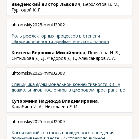
Введенский Виктор Львович
, Верхлютов В. М.,
Гуртовой К. Г.
uhtomskiy2025-mmU2002
Роль рефлекторных процессов в степени
сформированности арифметического навыка
Князева Вероника Михайловна
, Полякова Н. В.,
Ситникова Д. Д., Федоров Д. Г., Александров А. А.
uhtomskiy2025-mmU2008
Cпецифика функциональной коннективности ЭЭГ у
дошкольников после игры в цифровом пространстве
Сутормина Надежда Владимировна
,
Калабина И. А., Николаева Е. И.
uhtomskiy2025-mmU2009
Когнитивный контроль врожденного поведения
подныривания в тесте «Экстраполяционное