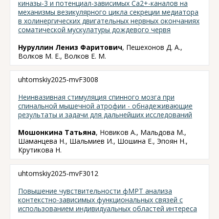
киназы-3 и потенциал-зависимых Сa2+-каналов на
механизмы везикулярного цикла секреции медиатора
в холинергических двигательных нервных окончаниях
соматической мускулатуры дождевого червя
Нуруллин Лениз Фаритович
, Пешехонов Д. А.,
Волков М. Е., Волков Е. М.
uhtomskiy2025-mvF3008
Неинвазивная стимуляция спинного мозга при
спинальной мышечной атрофии - обнадеживающие
результаты и задачи для дальнейших исследований
Мошонкина Татьяна
, Новиков А., Мальдова М.,
Шаманцева Н., Шальмиев И., Шошина Е., Эпоян Н.,
Крутикова Н.
uhtomskiy2025-mvF3012
Повышение чувствительности фМРТ анализа
контекстно-зависимых функциональных связей с
использованием индивидуальных областей интереса