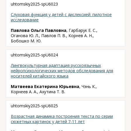
uhtomskiy2025-spU6023
Слуховая функция у детей с дислексией: пилотное
исследование
Павлова Ольга Павловна
, Гарбарук Е. С.,
Оганова Ю. Л., Павлов П. В., Корнев А. Н.,
Бобошко М. Ю.
uhtomskiy2025-spU6024
Лингвокультурная адаптация русскоязычных
нейропсихологических методов обследования для
носителей китайского языка
Матвеева Екатерина Юрьевна
, Чэнь К.,
Корнеев А. А., Ахутина Т. В.
uhtomskiy2025-spU6025
Возрастная динамика построения текста по серии
сюжетных картинок у детей 7-11 лет