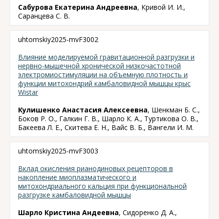
Сабурова Екатерина Андреевна
, Кривой И. И.,
Саранцева С. В.
uhtomskiy2025-mvF3002
Влияние моделируемой гравитационной разгрузки и
нервно-мышечной хронической низкочастотной
электромиостимуляции на объемную плотность и
функции митохондрий камбаловидной мышцы крыс
Wistar
Кулишенко Анастасия Алексеевна
, Шенкман Б. С.,
Боков Р. О., Галкин Г. В., Шарло К. А., Туртикова О. В.,
Бакеева Л. Е., Скитева Е. Н., Вайс В. Б., Вангели И. М.
uhtomskiy2025-mvF3003
Вклад окисления рианодиновых рецепторов в
накопление миоплазматического и
митохондриального кальция при функциональной
разгрузке камбаловидной мышцы
Шарло Кристина Андеевна
, Сидоренко Д. А.,