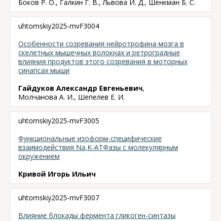
Боков Р. О., Галкин Г. В., Львова И. Д., Шенкман Б. С.
uhtomskiy2025-mvF3004
Особенности созревания нейротрофина мозга в
скелетных мышечных волокнах и ретроградные
влияния продуктов этого созревания в моторных
синапсах мыши
Гайдуков Александр Евгеньевич
,
Молчанова А. И., Шепелев Е. И.
uhtomskiy2025-mvF3005
Функциональные изоформ-специфические
взаимодействия Na,K-АТФазы с молекулярным
окружением
Кривой Игорь Ильич
uhtomskiy2025-mvF3007
Влияние блокады фермента гликоген-синтазы