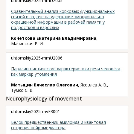
uhtomskiy2025-mmU2005
Сравнительный анализ корковых функциональных
связей в задаче на удержание эмоционально
окрашенной информации в рабочей памяти у
подростков и взрослых
Кочеткова Екатерина Владимировна
,
Мачинская Р. И.
uhtomskiy2025-mmU2006
Паралингвистические характеристики речи человека
как маркер утомления
Матыцин Вячеслав Олегович
, Яковлев А. В.,
Тумко С. В.
Neurophysiology of movement
uhtomskiy2025-mvF3001
Белок предшественник амилоида и квантовая
секреция нейромедиатора