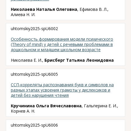
Николаева Наталья Олеговна
, Ефимова В. Л.,
Алиева Н. И.
uhtomskiy2025-spU6002
Особенность формирования модели психического
(Theory of mind) у детей с речевыми проблемами в
дошкольном и младшем школьном возрасте
Николаева Е. И.,
Брисберг Татьяна Леонидовна
uhtomskiy2025-spU6005
ССП-корреляты распознавания букв и символов на
разных этапах усвоения грамоты у дислексиков и
детей без нарушения чтения
Кручинина Ольга Вячеславовна
, Гальперина Е. И.,
Корнев А. Н.
uhtomskiy2025-spU6006