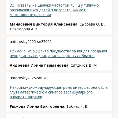
ЭЭГ-ответы на щелчки частотой 40 Гц у типично
развивающихся детей в возрасте 3–6 лет:
межполовые различия
Манасевич Виктория Алексеевна
, Сысоева О. В.,
Неклюдова А. К.
uhtomskiy2025-snF7002
Применение эффекта предшествования для создания
неподвижных и движущихся звуковых образов
Андреева Ирина Германовна
, Ситдиков В. М.
uhtomskiy2025-snF7003
Нейроиммуномодулирующая роль интерферона α2b в
глутаматергическом синапсе вестибулярного
аппарата лягушки
Рыжова Ирина Викторовна
, Тобиас Т. В.