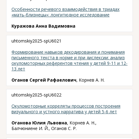
Особенности речевого взаимодействия в триадах
«мать-близнецы»: лонгитюдное исследование
Куражова Анна Вадимовна
uhtomskiy2025-spU6021
Формирование навыков декодирования и понимания
письменного текста в норме и при дислексии: анализ
окуломоторных референтов чтения у детей 9-11 и 12-
13 лет
Оганов Сергей Рафаелович
, Корнев А. Н.
uhtomskiy2025-spU6022
Окуломоторные корреляты процессов построения
визуального и устного нарратива у детей 5-6 лет
Оганова Юлия Львовна
, Корнев А. Н.,
Балчюниене И. Й., Оганов С. Р.