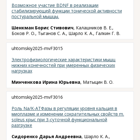
Возможное участие BDNF в реализации
стабилизирующей функции тонической активности
постуральной мышцы.
Шенкман Борис Стивович
, Калашников В. Е.,
Боков Р. О., Тыганов С. А., Шарло К. А., Галкин Г. В.
uhtomskiy2025-mvF3015
Электрофизиологические характеристики мышц
нижних конечностей при умеренных физических
нагрузках
Минченкова Ирина Юрьевна
, Матыцин В. О.
uhtomskiy2025-mvF3016
Роль Na/K-АТФазы в регуляции уровня кальция в
миоплазме и изменении сократительных свойств m.
soleus крыс при 3-суточной функциональной
разгрузке
Сидоренко Дарья Андреевна
, Шарло К. А.,