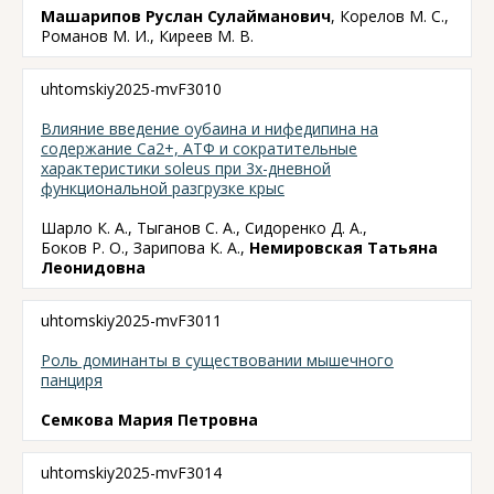
Машарипов Руслан Сулайманович
, Корелов М. С.,
Романов М. И., Киреев М. В.
uhtomskiy2025-mvF3010
Влияние введение оубаина и нифедипина на
содержание Са2+, АТФ и сократительные
характеристики soleus при 3х-дневной
функциональной разгрузке крыс
Шарло К. А., Тыганов С. А., Сидоренко Д. А.,
Боков Р. О., Зарипова К. А.,
Немировская Татьяна
Леонидовна
uhtomskiy2025-mvF3011
Роль доминанты в существовании мышечного
панциря
Семкова Мария Петровна
uhtomskiy2025-mvF3014