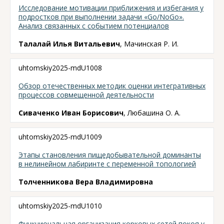
Исследование мотивации приближения и избегания у
подростков при выполнении задачи «Go/NoGo».
Анализ связанных с событием потенциалов
Талалай Илья Витальевич
, Мачинская Р. И.
uhtomskiy2025-mdU1008
Обзор отечественных методик оценки интегративных
процессов совмещенной деятельности
Сиваченко Иван Борисович
, Любашина О. А.
uhtomskiy2025-mdU1009
Этапы становления пищедобывательной доминанты
в нелинейном лабиринте с переменной топологией
Толченникова Вера Владимировна
uhtomskiy2025-mdU1010
Функциональная организация корковых сетей покоя у