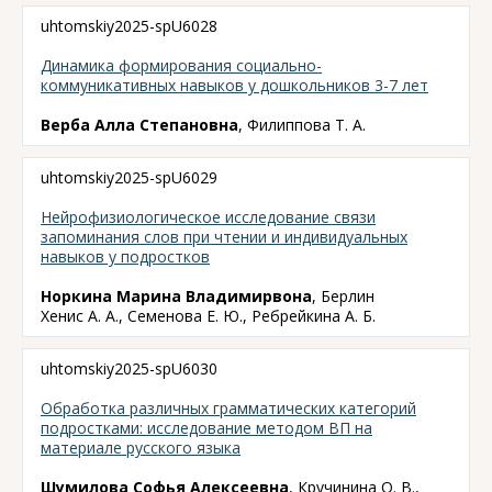
uhtomskiy2025-spU6028
Динамика формирования социально-
коммуникативных навыков у дошкольников 3-7 лет
Верба Алла Степановна
, Филиппова Т. А.
uhtomskiy2025-spU6029
Нейрофизиологическое исследование связи
запоминания слов при чтении и индивидуальных
навыков у подростков
Норкина Марина Владимирвона
, Берлин
Хенис А. А., Семенова Е. Ю., Ребрейкина А. Б.
uhtomskiy2025-spU6030
Обработка различных грамматических категорий
подростками: исследование методом ВП на
материале русского языка
Шумилова Софья Алексеевна
, Кручинина О. В.,