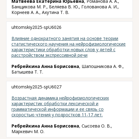
Матвеева Екатерина Юрьевна
, Романова А. А.,
Банщикова М. Р., Беляева В. Ю., Голованова А. И.,
Корнеев А. А., Ахутина Т. В.
uhtomskiy2025-spU6026
Влияние однократного занятия на основе теории
статистического научения на нейрофизиологические
характеристики обработки новых слов у детей с
расстройством экспрессивной речи
Ребрейкина Анна Борисовна
, Шапошникова А. Ф.,
Батышева Т. Т.
uhtomskiy2025-spU6027
Возрастная динамика нейрофизиологических
характеристик обработки лексической и
грамматической информации и ее связь со
скоростью чтения у подростков 11-17 лет.
Ребрейкина Анна Борисовна
, Сысоева О. В.,
Маркевич М. О.