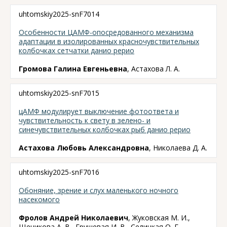
uhtomskiy2025-snF7014
Особенности ЦАМФ-опосредованного механизма
адаптации в изолированных красночувствительных
колбочках сетчатки данио рерио
Громова Галина Евгеньевна
, Астахова Л. А.
uhtomskiy2025-snF7015
цАМФ модулирует выключение фотоответа и
чувствительность к свету в зелено- и
синечувствительных колбочках рыб данио рерио
Астахова Любовь Александровна
, Николаева Д. А.
uhtomskiy2025-snF7016
Обоняние, зрение и слух маленького ночного
насекомого
Фролов Андрей Николаевич
, Жуковская М. И.,
Щеникова А. В., Грушевая И. В., Селицкая О. Г.