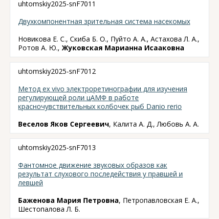
uhtomskiy2025-snF7011
Двухкомпонентная зрительная система насекомых
Новикова Е. С., Скиба Б. О., Пуйто А. А., Астахова Л. А.,
Ротов А. Ю.,
Жуковская Марианна Исааковна
uhtomskiy2025-snF7012
Метод ex vivo электроретинографии для изучения
регулирующей роли цАМФ в работе
красночувствительных колбочек рыб Danio rerio
Веселов Яков Сергеевич
, Калита А. Д., Любовь А. А.
uhtomskiy2025-snF7013
Фантомное движение звуковых образов как
результат слухового последействия у правшей и
левшей
Баженова Мария Петровна
, Петропавловская Е. А.,
Шестопалова Л. Б.