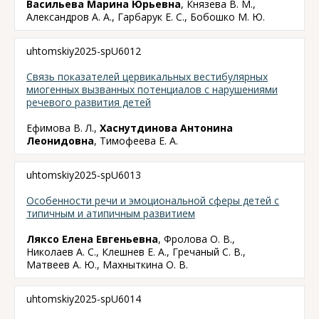
Васильева Марина Юрьевна
, Князева В. М.,
Александров А. А., Гарбарук Е. С., Бобошко М. Ю.
uhtomskiy2025-spU6012
Связь показателей цервикальных вестибулярных
миогенных вызванных потенциалов с нарушениями
речевого развития детей
Ефимова В. Л.,
Хаснутдинова Антонина
Леонидовна
, Тимофеева Е. А.
uhtomskiy2025-spU6013
Особенности речи и эмоциональной сферы детей с
типичным и атипичным развитием
Ляксо Елена Евгеньевна
, Фролова О. В.,
Николаев А. С., Клешнев Е. А., Гречаный С. В.,
Матвеев А. Ю., Махныткина О. В.
uhtomskiy2025-spU6014