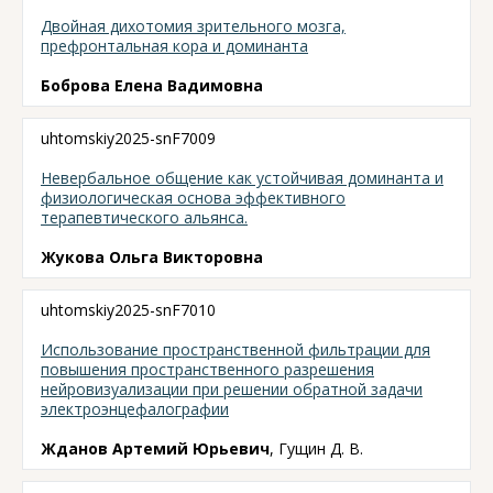
Двойная дихотомия зрительного мозга,
префронтальная кора и доминанта
Боброва Елена Вадимовна
uhtomskiy2025-snF7009
Невербальное общение как устойчивая доминанта и
физиологическая основа эффективного
терапевтического альянса.
Жукова Ольга Викторовна
uhtomskiy2025-snF7010
Использование пространственной фильтрации для
повышения пространственного разрешения
нейровизуализации при решении обратной задачи
электроэнцефалографии
Жданов Артемий Юрьевич
, Гущин Д. В.