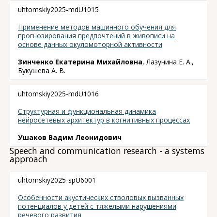
uhtomskiy2025-mdU1015
Применение методов машинного обучения для
прогнозирования предпочтений в живописи на
основе данных окуломоторной активности
Зинченко Екатерина Михайловна
, Лазунина Е. А.,
Букушева А. В.
uhtomskiy2025-mdU1016
Структурная и функциональная динамика
нейросетевых архитектур в когнитивных процессах
Ушаков Вадим Леонидович
Speech and communication research - a systems
approach
uhtomskiy2025-spU6001
Особенности акустических стволовых вызванных
потенциалов у детей с тяжелыми нарушениями
речевого развития