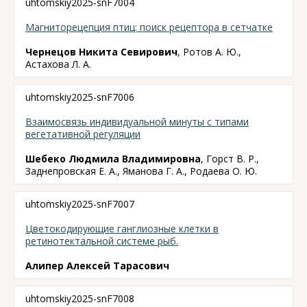
uhtomskiy2025-snF7004
Магниторецепция птиц: поиск рецептора в сетчатке
Чернецов Никита Севирович
, Ротов А. Ю.,
Астахова Л. А.
uhtomskiy2025-snF7006
Взаимосвязь индивидуальной минуты с типами
вегетативной регуляции
Шебеко Людмила Владимировна
, Горст В. Р.,
Заднепровская Е. А., Яманова Г. А., Родаева О. Ю.
uhtomskiy2025-snF7007
Цветокодирующие ганглиозные клетки в
ретинотектальной системе рыб.
Алипер Алексей Тарасович
uhtomskiy2025-snF7008