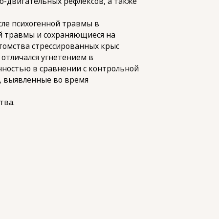
о-двигательных рефлексов, а также
сле психогенной травмы в
ой травмы и сохраняющиеся на
томства стрессированных крыс
 отличался угнетением в
нностью в сравнении с контрольной
я, выявленные во время
тва.