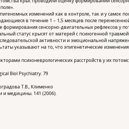
потомства крыс проводили оценку формировании сенсорн
поле».
игеномных изменений как в контроле, так и у самок по
юдающиеся в течение 1 – 1,5 месяцев после перенесенн
е формирования сенсорно-двигательных рефлексов у по
льный статус крысят от матерей с психогенной травмой
сследовательской активности и эмоциональной напряже
льтаты указывают на то, что эпигенетические изменени
кторами психоневрологических расстройств у их потомс
gical Biol Psychiatry. 79
иноградова Т.В., Клименко
и и медицины. 141 (2006).