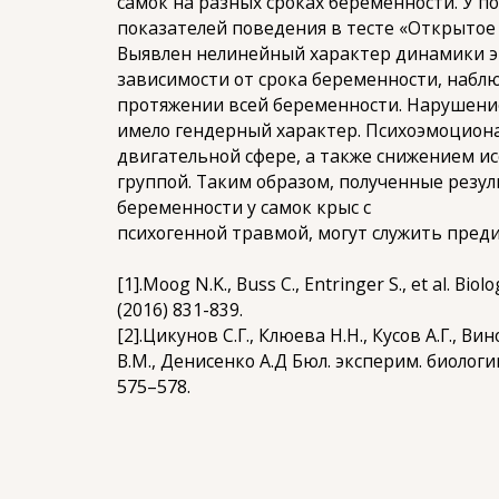
самок на разных сроках беременности. У 
показателей поведения в тесте «Открытое 
Выявлен нелинейный характер динамики эп
зависимости от срока беременности, набл
протяжении всей беременности. Нарушени
имело гендерный характер. Психоэмоциона
двигательной сфере, а также снижением и
группой. Таким образом, полученные резу
беременности у самок крыс с
психогенной травмой, могут служить преди
[1].Moog N.K., Buss C., Entringer S., et al. Biolo
(2016) 831-839.
[2].Цикунов С.Г., Клюева Н.Н., Кусов А.Г., В
В.М., Денисенко А.Д Бюл. эксперим. биологи
575–578.