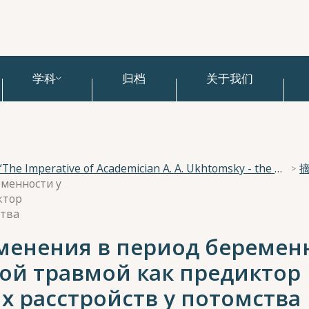
学科
归档
关于我们
National Scientific Conference “The Imperative of Academician A. A. Ukhtomsky - the Brain and its Self-Cognition”
еменности у
ктор
ства
менения в период беремен
кой травмой как предиктор
 расстройств у потомства