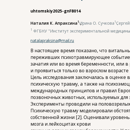
uhtomskiy2025-gnF8014
1
1
Наталия К. Апраксина
,
Ирина О. Сучкова
,
Сергей
1
ФГБНУ "Институт экспериментальной медицины
natalapraksina@mail.ru
В настоящее время показано, что витальны
переживших психотравмирующее событие, т
зачатия или во время беременности, или в
и проявиться только во взрослом возрасте
Цель исследования заключалась в оценке 
психическую травму, а также на психоэмо
международных принципов и правил Евро
позвоночных животных, используемых для 
Эксперименты проводили на половозрелых са
Психическую травму моделировали обстоят
собственной жизни [2]. Оценивали уровен
мозга и лейкоцитах крови