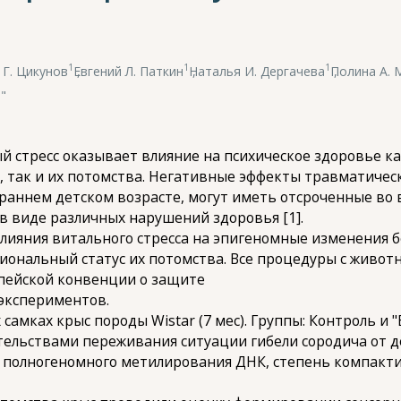
1
1
1
 Г. Цикунов
,
Евгений Л. Паткин
,
Наталья И. Дергачева
,
Полина А. 
"
й стресс оказывает влияние на психическое здоровье к
ак и их потомства. Негативные эффекты травматическо
 раннем детском возрасте, могут иметь отсроченные во
 в виде различных нарушений здоровья [1].
влияния витального стресса на эпигеномные изменения
циональный статус их потомства. Все процедуры с живо
пейской конвенции о защите
экспериментов.
мках крыс породы Wistar (7 мес). Группы: Контроль и "В
ельствами переживания ситуации гибели сородича от д
ь полногеномного метилирования ДНК, степень компакти