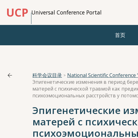
UCP
Universal Conference Portal
首页
科学会议目录
Эпигенетические изменения в период бер
матерей с психической травмой как преди
психоэмоциональных расстройств у потом
Эпигенетические из
матерей с психичес
психоэмоциональных