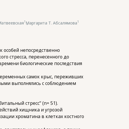
1
1
Матвеевская
,
Маргарита Т. Абсалямова
ак особей непосредственно
го стресса, перенесенного до
 времени биологические последствия
 беременных самок крыс, переживших
тными выполнялись с соблюдением
итальный стресс" (n= 51).
ействий хищника и угрозой
зации хроматина в клетках костного