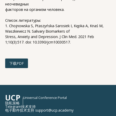
неочевидных
факторов на организм человека.
Список литературы:
1. Chojnowska S, Ptaszyńska-Sarosiek I, Kępka A, Knaś M,
Waszkiewicz N. Salivary Biomarkers of
Stress, Anxiety and Depression. J Clin Med. 2021 Feb
1;10(3):517. doi: 10.3390/jcm10030517.
下载PDF
UCP
Universal Conference Portal
隐私策略
Telegram技术支持
电子邮件技术支持 support@ucp.academy