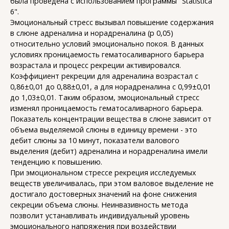
была проведена с использованием программы "Statistica
6".
Эмоциональный стресс вызывал повышение содержания
в слюне адреналина и норадреналина (p 0,05)
относительно условий эмоционально покоя. В данных
условиях проницаемость гематосаливарного барьера
возрастала и процесс рекреции активировался.
Коэффициент рекреции для адреналина возрастал с
0,86±0,01 до 0,88±0,01, а для норадреналина с 0,99±0,01
до 1,03±0,01. Таким образом, эмоциональный стресс
изменял проницаемость гематосаливарного барьера.
Показатель концентрации вещества в слюне зависит от
объема выделяемой слюны в единицу времени - это
дебит слюны за 10 минут, показатели валового
выделения (дебит) адреналина и норадреналина имели
тенденцию к повышению.
При эмоциональном стрессе рекреция исследуемых
веществ увеличивалась, при этом валовое выделение не
достигало достоверных значений на фоне снижения
секреции объема слюны. Неинвазивность метода
позволит устанавливать индивидуальный уровень
эмоционального напряжения при воздействии