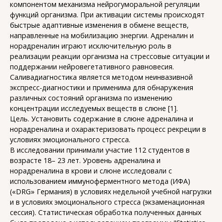
компонентом механизма нейрогуморальной регуляции
функций организма. При активации системы происходят
быстрые адаптивные изменения в обмене веществ,
направленные на мобилизацию энергии. Адреналин и
норадреналин играют исключительную роль в
реализации реакции организма на стрессовые ситуации и
поддержании нейровегетативного равновесия.
Саливадиагностика является методом неинвазивной
экспресс-диагностики и применима для обнаружения
различных состояний организма по изменению
концентрации исследуемых веществ в слюне [1].
Цель. Установить содержание в слюне адреналина и
норадреналина и охарактеризовать процесс рекреции в
условиях эмоционального стресса.
В исследовании принимали участие 112 студентов в
возрасте 18– 23 лет. Уровень адреналина и
норадреналина в крови и слюне исследовали с
использованием иммуноферментного метода (ИФА)
(«DRG» Германия) в условиях недельной учебной нагрузки
и в условиях эмоционального стресса (экзаменационная
сессия). Статистическая обработка полученных данных