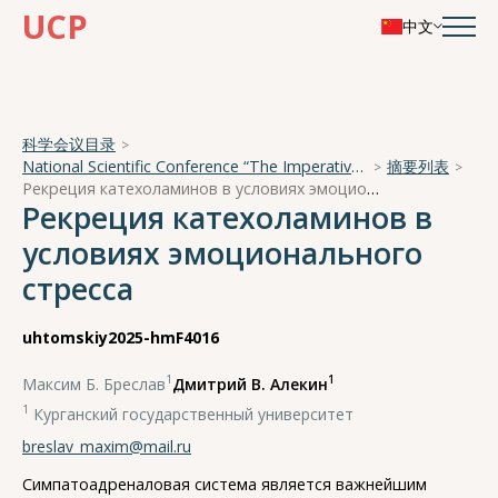
UCP
中文
科学会议目录
National Scientific Conference “The Imperative of Academician A. A. Ukhtomsky - the Brain and its Self-Cognition”
摘要列表
Рекреция катехоламинов в условиях эмоционального стресса
Рекреция катехоламинов в
условиях эмоционального
стресса
uhtomskiy2025-hmF4016
1
1
Максим Б. Бреслав
,
Дмитрий В. Алекин
1
Курганский государственный университет
breslav_maxim@mail.ru
Симпатоадреналовая система является важнейшим