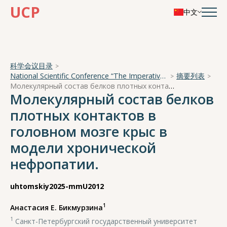
UCP
中文
科学会议目录
National Scientific Conference “The Imperative of Academician A. A. Ukhtomsky - the Brain and its Self-Cognition”
摘要列表
Молекулярный состав белков плотных контактов в головном мозге крыс в модели хронической нефропатии.
Молекулярный состав белков
плотных контактов в
головном мозге крыс в
модели хронической
нефропатии.
uhtomskiy2025-mmU2012
1
Анастасия Е. Бикмурзина
1
Санкт-Петербургский государственный университет