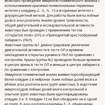
включало проведение иммуногистохимического анализа с
использованием крысиных поликлональных первичных
антител к клаудину-2, -3, -5, -12 и вторичных антител с
флуоресцентной меткой. Для работы были взяты лобные
доли и
area postrema
. Анализ уровня тревожности,
общей двигательной и исследовательской активности
животных был проведен с применением тестов
«Открытое поле» (ОП) и «Приподнятый крестообразный
лабиринт» (ПКЛ).
Животные группы №1 демонстрировали увеличение
двигательной активности в тесте ОП и времени
нахождения в открытых рукавах в ПКЛ по сравнению с
контролем. Крысы группы №2 проводили больше времени
в центре арены в тесте ОП и меньше в центре лабиринта
по сравнению с контролем.
Иммуногистохимический анализ выявил порообразующий
белок клаудин-2 в нейронах ткани лобных долей мозга и
вблизи
area postrema
всех групп животных. В эндотелии
микрососудов лобных долей мозга контрольной и
опытной групп животных были идентифицированы
клаудин-3 и -5. Клаудин-12 не был обнаружен ни в одной
из групп. В
area postrema
клаудины-3, -5, обнаружены