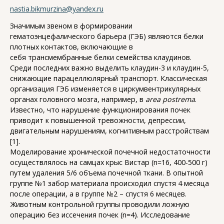
nastia.bikmurzina@yandex.ru
Значимым звеном в формировании
гематоэнцефалического барьера (ГЭБ) являются белки
плотных контактов, включающие в
себя трансмембранные белки семейства клаудинов.
Среди последних важно выделить клаудин-3 и клаудин-5,
снижающие парацеллюлярный транспорт. Классическая
организация ГЭБ изменяется в циркумвентрикулярных
органах головного мозга, например, в
area postrema
.
Известно, что нарушение функционирования почек
приводит к повышенной тревожности, депрессии,
двигательным нарушениям, когнитивным расстройствам
[1].
Моделирование хронической почечной недостаточности
осуществлялось на самцах крыс Вистар (n=16, 400-500 г)
путем удаления 5/6 объема почечной ткани. В опытной
группе №1 забор материала происходил спустя 4 месяца
после операции, а в группе №2 – спустя 6 месяцев.
Животным контрольной группы проводили ложную
операцию без иссечения почек (n=4). Исследование