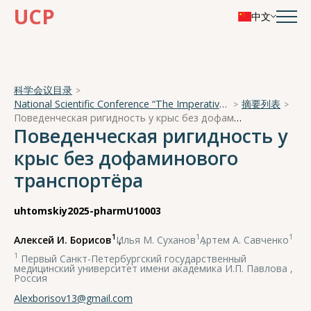
UCP
中文
科学会议目录
National Scientific Conference “The Imperative of Academician A. A. Ukhtomsky - the Brain and its Self-Cognition”
摘要列表
Поведенческая ригидность у крыс без дофаминового транспортёра
Поведенческая ригидность у
крыс без дофаминового
транспортёра
uhtomskiy2025-pharmU10003
1
1
1
Алексей И. Борисов
,
Илья М. Суханов
,
Артем А. Савченко
1
Первый Санкт-Петербургский государственный
медицинский университет имени академика И.П. Павлова ,
Россия
Alexborisov13@gmail.com