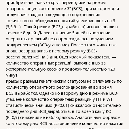
приобретения навыка крыс переводили на режим
“возрастающее соотношение 3” (ВС3), при котором для
получения каждого следующего подкрепления
количество необходимых нажатий увеличивалось на 3
(3,6,9…) . Такой режим (ВС3_выработка) использовали в
течение 8 дней. Далее в течение 5 дней выполнение
оперантных реакций не сопровождалось получением
подкреплением (ВС3-угашение). После этого животные
вновь возвращались к первому режиму (ВС3-
восстановление) на 3 дня. Оцениваемый показатель —
количество оперантных реакций, выполненных за
экспериментальную сессию продолжительностью 120
минут.
Крысы с разным генетическим статусом не отличались по
количеству оперантного респондирования во время
ВС3_выработки. Однако ко второму дню в режиме ВС3-
угашение количество оперантных реакций у HT и WT
статистически значимо (P<0,01) снижалось относительно
последнего дня ВС3_выработка, в то время как у KO
(P=0,9) снижения не наблюдалось. Аналогичным образом
ко второму дню ВС3-восстановление количество нажатий