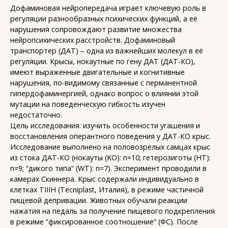
Дофаминовая нейропередача играет ключевую роль в
регуляции разнообразных психических функций, а её
нарушения сопровождают развитие множества
нейропсихических расстройств. Дофаминовый
транспортер (ДАТ) – одна из важнейших молекул в её
регуляции. Крысы, нокаутные по гену ДАТ (ДАТ-КО),
имеют выраженные двигательные и когнитивные
нарушения, по-видимому связанные с перманентной
гипердофаминергией, однако вопрос о влиянии этой
мутации на поведенческую гибкость изучен
недостаточно.
Цель исследования: изучить особенности угашения и
восстановления оперантного поведения у ДАТ-КО крыс.
Исследование выполнено на половозрелых самцах крыс
из стока ДАТ-КО (нокауты (KO): n=10; гетерозиготы (HT):
n=9; “дикого типа” (WT): n=7). Эксперимент проводили в
камерах Скиннера. Крыс содержали индивидуально в
клетках ТIIIH (Tecniplast, Италия), в режиме частичной
пищевой депривации. Животных обучали реакции
нажатия на педаль за получение пищевого подкрепления
в режиме “фиксированное соотношение” (ФС). После