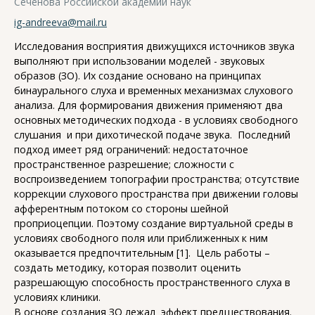
Сеченова Российской академии наук
ig-andreeva@mail.ru
Исследования восприятия движущихся источников звука
выполняют при использовании моделей - звуковых
образов (ЗО). Их создание основано на принципах
бинаурального слуха и временных механизмах слухового
анализа. Для формирования движения применяют два
основных методических подхода - в условиях свободного
слушания и при дихотической подаче звука. Последний
подход имеет ряд ограничений: недостаточное
пространственное разрешение; сложности с
воспроизведением топографии пространства; отсутствие
коррекции слухового пространства при движении головы
афферентным потоком со стороны шейной
проприоцепции. Поэтому создание виртуальной среды в
условиях свободного поля или приближенных к ним
оказывается предпочтительным [1]. Цель работы –
создать методику, которая позволит оценить
разрешающую способность пространственного слуха в
условиях клиники.
В основе создания ЗО лежал эффект предшествования.