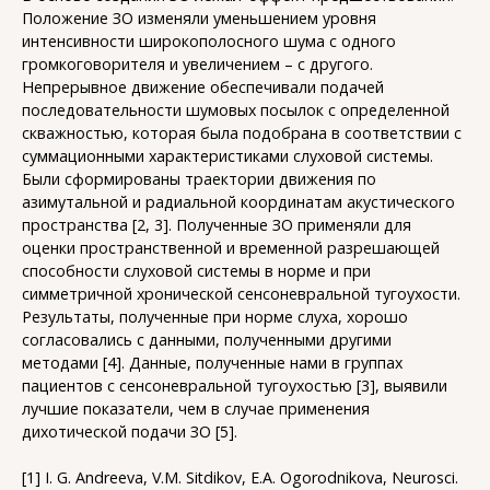
Положение ЗО изменяли уменьшением уровня
интенсивности широкополосного шума с одного
громкоговорителя и увеличением – с другого.
Непрерывное движение обеспечивали подачей
последовательности шумовых посылок с определенной
скважностью, которая была подобрана в соответствии с
суммационными характеристиками слуховой системы.
Были сформированы траектории движения по
азимутальной и радиальной координатам акустического
пространства [2, 3]. Полученные ЗО применяли для
оценки пространственной и временной разрешающей
способности слуховой системы в норме и при
симметричной хронической сенсоневральной тугоухости.
Результаты, полученные при норме слуха, хорошо
согласовались с данными, полученными другими
методами [4]. Данные, полученные нами в группах
пациентов с сенсоневральной тугоухостью [3], выявили
лучшие показатели, чем в случае применения
дихотической подачи ЗО [5].
[1] I. G. Andreeva, V.M. Sitdikov, E.A. Ogorodnikova, Neurosci.