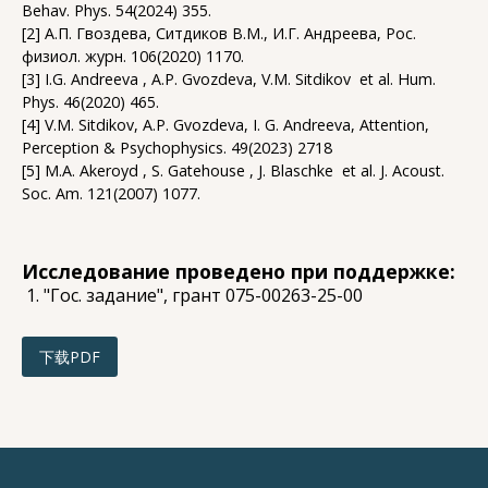
Behav. Phys. 54(2024) 355.
[2] А.П. Гвоздева, Ситдиков В.М., И.Г. Андреева, Рос.
физиол. журн. 106(2020) 1170.
[3] I.G. Andreeva , A.P. Gvozdeva, V.M. Sitdikov et al. Hum.
Phys. 46(2020) 465.
[4] V.M. Sitdikov, A.P. Gvozdeva, I. G. Andreeva, Attention,
Perception & Psychophysics. 49(2023) 2718
[5] M.A. Akeroyd , S. Gatehouse , J. Blaschke et al. J. Acoust.
Soc. Am. 121(2007) 1077.
Исследование проведено при поддержке:
"Гос. задание", грант 075-00263-25-00
下载PDF