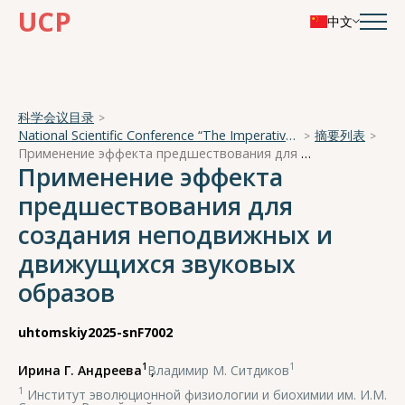
UCP
中文
科学会议目录
National Scientific Conference “The Imperative of Academician A. A. Ukhtomsky - the Brain and its Self-Cognition”
摘要列表
Применение эффекта предшествования для создания неподвижных и движущихся звуковых образов
Применение эффекта
предшествования для
создания неподвижных и
движущихся звуковых
образов
uhtomskiy2025-snF7002
1
1
Ирина Г. Андреева
,
Владимир М. Ситдиков
1
Институт эволюционной физиологии и биохимии им. И.М.