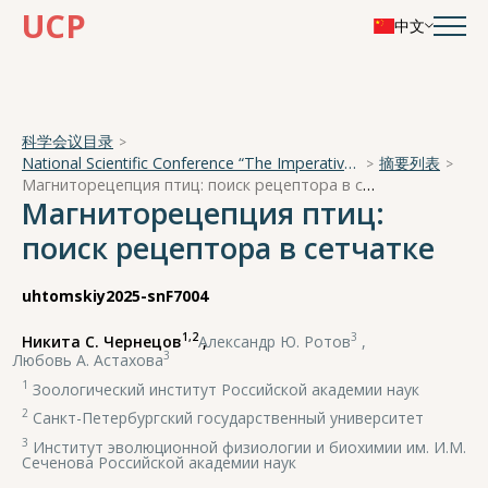
UCP
中文
科学会议目录
National Scientific Conference “The Imperative of Academician A. A. Ukhtomsky - the Brain and its Self-Cognition”
摘要列表
Магниторецепция птиц: поиск рецептора в сетчатке
Магниторецепция птиц:
поиск рецептора в сетчатке
uhtomskiy2025-snF7004
1,2
3
Никита С. Чернецов
,
Александр Ю. Ротов
,
3
Любовь А. Астахова
1
Зоологический институт Российской академии наук
2
Санкт-Петербургский государственный университет
3
Институт эволюционной физиологии и биохимии им. И.М.
Сеченова Российской академии наук