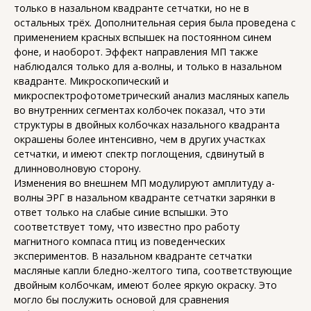
только в назальном квадранте сетчатки, но не в
остальных трёх. Дополнительная серия была проведена с
применением красных вспышек на постоянном синем
фоне, и наоборот. Эффект направления МП также
наблюдался только для а-волны, и только в назальном
квадранте. Микроскопический и
микроспектрофотометрический анализ масляных капель
во внутренних сегментах колбочек показал, что эти
структуры в двойных колбочках назального квадранта
окрашены более интенсивно, чем в других участках
сетчатки, и имеют спектр поглощения, сдвинутый в
длинноволновую сторону.
Изменения во внешнем МП модулируют амплитуду а-
волны ЭРГ в назальном квадранте сетчатки зарянки в
ответ только на слабые синие вспышки. Это
соответствует тому, что известно про работу
магнитного компаса птиц из поведенческих
экспериментов. В назальном квадранте сетчатки
масляные капли бледно-желтого типа, соответствующие
двойным колбочкам, имеют более яркую окраску. Это
могло бы послужить основой для сравнения