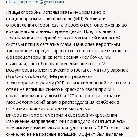
nikita.chernetsov@gmail.com
Птицы способны использовать информацию о
стационарном магнитном поле (МП) Земли для
определения сторон света и своего местоположения во
время миграционных перемещений. Предполагается
локализация сенсорной основы магнитной компасной
системы птиц в сетчатке глаза. Наиболее вероятным
типом магниторецепторных клеток в сетчатке считаются
фоторецепторы дневного зрения - колбочки. Мы
выяснили, способно ли изменение внешнего МП
модулировать электрические ответы сетчатки у зарянок
(
Erithacus rubecula
). Мы регистрировали
электроретинограмму (ЭРГ) от изолированной сетчатки в
ответ на вспышки синего и красного света при МП,
прилагаемом под углом 0° и 90° к плоскости сетчатки.
Морфологический анализ распределения колбочек в
сетчатке зарянки проводили методами
микроспектрофотометрии и световой микроскопии.
Изменение направления МП приводило к статистически
значимому изменению амплитуды а-волны ЭРГ в ответ на
синие, но не на красные вспышки. Эффект был выявлен