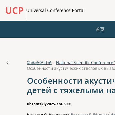
UCP
Universal Conference Portal
首页
科学会议目录
Особенности акусти
детей с тяжелыми н
uhtomskiy2025-spU6001
1
1
Наталья О. Николаева
,
Виктория Л. Ефимова
,
На