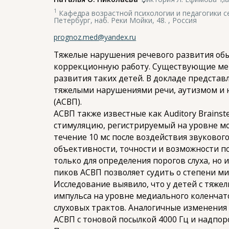
1
Кафедра возрастной психологии и педагогики сем
Петербург, наб. Реки Мойки, 48. , Россия
prognoz.med@yandex.ru
Тяжелые нарушения речевого развития обы
коррекционную работу. Существующие мет
развития таких детей. В докладе представ
тяжелыми нарушениями речи, аутизмом и 
(АСВП).
АСВП также известные как Auditory Brains
стимуляцию, регистрируемый на уровне мо
течение 10 мс после воздействия звукового
объективности, точности и возможности п
только для определения порогов слуха, но
пиков АСВП позволяет судить о степени ми
Исследование выявило, что у детей с тяж
импульса на уровне медиального коленчато
слуховых трактов. Аналогичные изменения 
АСВП с тоновой посылкой 4000 Гц и надпор