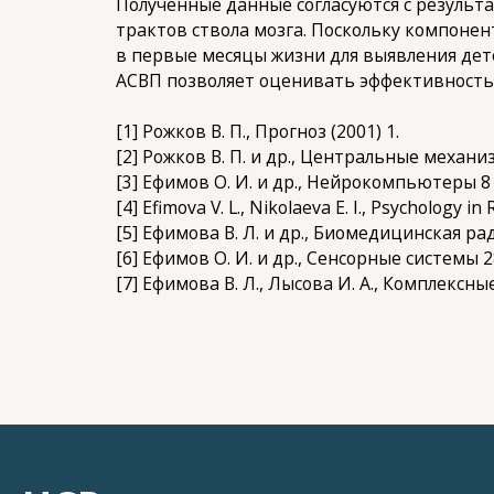
Полученные данные согласуются с резуль
трактов ствола мозга. Поскольку компоне
в первые месяцы жизни для выявления дете
АСВП позволяет оценивать эффективность
[1] Рожков В. П., Прогноз (2001) 1.
[2] Рожков В. П. и др., Центральные механиз
[3] Ефимов О. И. и др., Нейрокомпьютеры 8 
[4] Efimova V. L., Nikolaeva E. I., Psychology in
[5] Ефимова В. Л. и др., Биомедицинская ра
[6] Ефимов О. И. и др., Сенсорные системы 28
[7] Ефимова В. Л., Лысова И. А., Комплексны