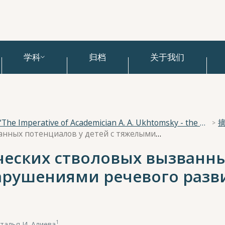
学科
归档
关于我们
National Scientific Conference “The Imperative of Academician A. A. Ukhtomsky - the Brain and its Self-Cognition”
Особенности акустических стволовых вызванных потенциалов у детей с тяжелыми нарушениями речевого развития
ческих стволовых вызванны
арушениями речевого разв
1
талья И. Алиева