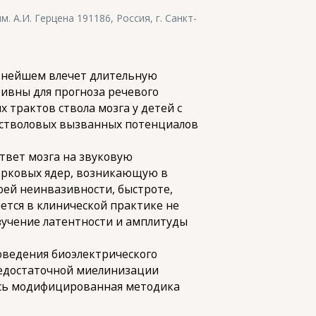
 А.И. Герцена 191186, Россия, г. Санкт-
льнейшем влечет длительную
ивны для прогноза речевого
 трактов ствола мозга у детей с
 стволовых вызванных потенциалов
ответ мозга на звуковую
корковых ядер, возникающую в
воей неинвазивности, быстроте,
ется в клинической практике не
Изучение латентности и амплитуды
оведения биоэлектрического
 недостаточной миелинизации
алась модифицированная методика