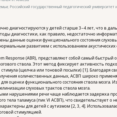
ьи; Российский государственный педагогический университет им.
чно диагностируются у детей старше 3–4 лет, что в да
оды диагностики, как правило, недостаточно информат
лены данные оценки функционального состояния слуховых
нормальным развитием с использованием акустических
tem Response (ABR), представляют собой самый быстрый 
згового ствола. Этот метод фиксирует активность под
 стимула (щелчка или тоновой посылки) [1]. Благодаря с
олучения количественных данных, АСВП широко применя
 и для оценки функционального состояния ствола мозга. 
елинизации слуховых трактов ствола мозга.
елыми нарушениями речи чаще наблюдается задержка пр
го тела таламуса (пик VI АСВП), что свидетельствует о
характерны для детей с аутизмом [2, 3, 4]. Использов
оговой стимуляцией.