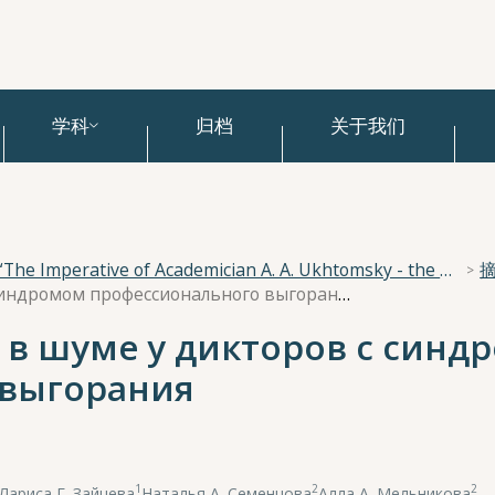
学科
归档
关于我们
National Scientific Conference “The Imperative of Academician A. A. Ukhtomsky - the Brain and its Self-Cognition”
Изменения фонации в шуме у дикторов с синдромом профессионального выгорания
в шуме у дикторов с синд
 выгорания
1
2
2
,
Лариса Г. Зайцева
,
Наталья А. Семенцова
,
Алла А. Мельникова