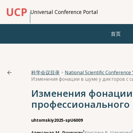
UCP
Universal Conference Portal
首页
科学会议目录
Изменения фонации 
профессионального
uhtomskiy2025-spU6009
1
2
Александр М. Луничкин
,
Кристина В. Шарапова