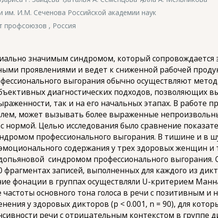
им. И.М. Сеченова Российской академии наук
т профсоюзов , Россия
циально значимым синдромом, который сопровождается
ыми проявлениями и ведет к сниженной рабочей прод
рофессионального выгорания обычно осуществляют мето
объективных диагностических подходов, позволяющих 
ыраженности, так и на его начальных этапах. В работе п
лем, может вызывать более выраженные непроизвольны
с нормой. Целью исследования было сравнение показате
ндромом профессионального выгорания. В тишине и в шу
 эмоционального содержания у трех здоровых женщин и
допьяновой синдромом профессионального выгорания. 
0 фрагментах записей, выполненных для каждого из дикт
ние фонации в группах осуществляли U-критерием Манн
астоты основного тона голоса в речи с позитивным и 
нения у здоровых дикторов (p < 0.001, n = 90), для котор
нсивности речи с отрицательным контекстом в группе д