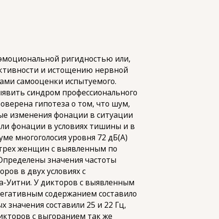
 эмоциональной ригидностью или,
уктивности и истощению нервной
дами самооценки испытуемого.
выявить синдром профессионального
роверена гипотеза о том, что шум,
е изменения фонации в ситуации
ли фонации в условиях тишины и в
ме многоголосия уровня 72 дБ(А)
 трех женщин с выявленным по
Определены значения частоты
оров в двух условиях с
а-Уитни. У дикторов с выявленным
негативным содержанием составило
ых значения составили 25 и 22 Гц,
икторов с выгоранием так же