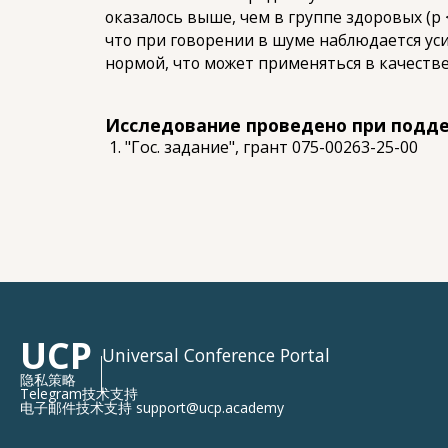
оказалось выше, чем в группе здоровых (p <
что при говорении в шуме наблюдается ус
нормой, что может применяться в качестве
Исследование проведено при подд
"Гос. задание", грант 075-00263-25-00
UCP
Universal Conference Portal
隐私策略
Telegram技术支持
电子邮件技术支持 support@ucp.academy