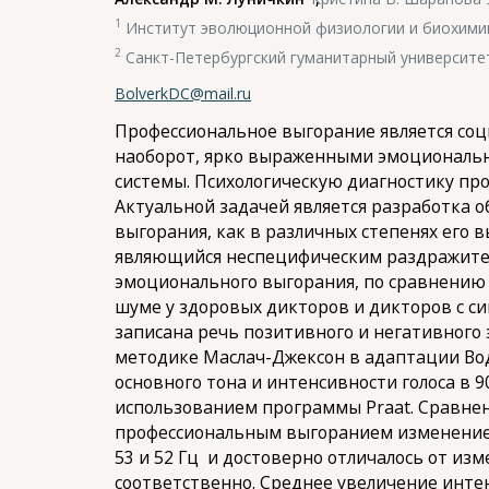
1
Институт эволюционной физиологии и биохимии 
2
Санкт-Петербургский гуманитарный университе
BolverkDC@mail.ru
Профессиональное выгорание является со
наоборот, ярко выраженными эмоциональн
системы. Психологическую диагностику п
Актуальной задачей является разработка 
выгорания, как в различных степенях его в
являющийся неспецифическим раздражите
эмоционального выгорания, по сравнению 
шуме у здоровых дикторов и дикторов с си
записана речь позитивного и негативного
методике Маслач-Джексон в адаптации Во
основного тона и интенсивности голоса в 9
использованием программы Praat. Сравне
профессиональным выгоранием изменение ч
53 и 52 Гц и достоверно отличалось от изме
соответственно. Среднее увеличение инте