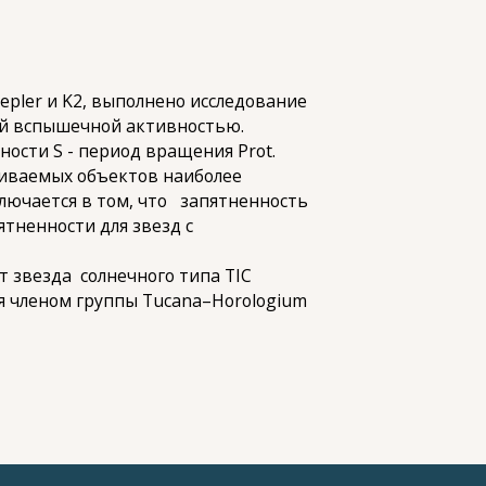
epler и K2, выполнено исследование
ой вспышечной активностью.
ости S - период вращения Prot.
риваемых объектов наиболее
лючается в том, что запятненность
тненности для звезд с
т звезда солнечного типа TIC
я членом группы Tucana–Horologium