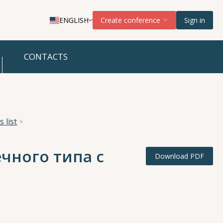
ENGLISH
Create conference
Sign in
CONTACTS
 list
чного типа с
Download PDF