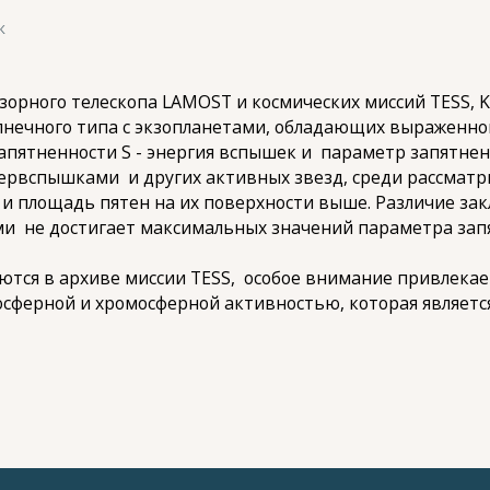
к
зорного телескопа LAMOST и космических миссий TESS, K
олнечного типа с экзопланетами, обладающих выраженн
ятненности S - энергия вспышек и параметр запятненн
супервспышками и других активных звезд, среди рассмат
и площадь пятен на их поверхности выше. Различие зак
и не достигает максимальных значений параметра запя
ются в архиве миссии TESS, особое внимание привлекае
тосферной и хромосферной активностью, которая являетс