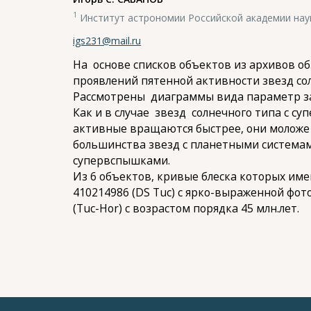
1
Институт астрономии Российской академии нау
igs231@mail.ru
На основе списков объектов из архивов об
проявлений пятенной активности звезд с
Рассмотрены диаграммы вида параметр зап
Как и в случае звезд солнечного типа с 
активные вращаются быстрее, они моложе 
большинства звезд с планетными системам
супервспышками.
Из 6 объектов, кривые блеска которых име
410214986 (DS Tuc) с ярко-выраженной фо
(Tuc-Hor) с возрастом порядка 45 млн.лет.