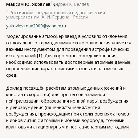
1
1
Максим Ю. Яковлев
,
Андрей К. Беляев
1
Российский государственный педагогический
университет им. А. И. Герцена , Россия
yakovlev.max2000@yandex.ru
Моделирование атмосфер звёзд в условиях отклонения
от локального термодинамического равновесия является
важным инструментом для проведения астрофизических
исследований [1]. Для корректного моделирования
необходимо использовать достоверные атомные данные,
определяющие характеристики газовых и плазменных
сред.
Доклад посвящён расчётам атомных данных (сечений и
констант скоростей) для процессов взаимной
нейтрализации, образования ионной пары, возбуждения
и девозбуждения (гашения/тушения/снятия
возбуждения), происходящих при столкновениях атомов
и ионов лития с атомами и ионами водорода, точными
квантовыми стационарным и нестационарным методами.