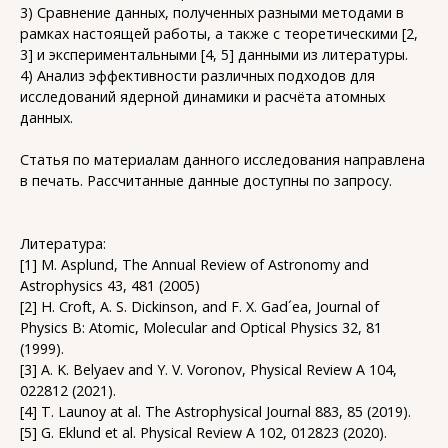
3) Сравнение данных, полученных разными методами в
рамках настоящей работы, а также с теоретическими [2,
3] и экспериментальными [4, 5] данными из литературы.
4) Анализ эффективности различных подходов для
исследований ядерной динамики и расчёта атомных
данных.
Статья по материалам данного исследования направлена
в печать. Рассчитанные данные доступны по запросу.
Литература:
[1] M. Asplund, The Annual Review of Astronomy and
Astrophysics 43, 481 (2005)
[2] H. Croft, A. S. Dickinson, and F. X. Gad´ea, Journal of
Physics B: Atomic, Molecular and Optical Physics 32, 81
(1999).
[3] A. K. Belyaev and Y. V. Voronov, Physical Review A 104,
022812 (2021).
[4] T. Launoy at al. The Astrophysical Journal 883, 85 (2019).
[5] G. Eklund et al. Physical Review A 102, 012823 (2020).