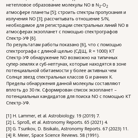
нетепловое образование молекулы NO в N
-O
2
2
атмосфере планеты [5]; строить спектры пропускания и
излучения NO [3]; рассчитывать отношение S/N,
необходимое для регистрации спектральных линий NO в
атмосферах экзопланет с помощью спектрографов
Спектр-УФ [6].
По результатам работы показано [6], что с помощью
спектрографа с длиной щелью (СДЩ, R = 1000) КТ
Спектр-УФ обнаружение NO возможно на типичных
супер-землях и суб-нептунах, которые находятся в зоне
потенциальной обитаемости у более активных чем
Солнце звезд спектральных классов G и ранних K.
Пределы обнаружения данной молекулы составляют
вплоть до 30 пк. Сформирован список экзопланет –
потенциальных кандидатов для поиска NO с помощью КТ
Спектр-УФ.
[1] H. Lammer, et al. Astrobiology. 19 (2019) 7.
[2] L. Sproß, et al. Astronomy Reports. 65 (2021) 4.
[3] G. Tsurikov, D. Bisikalo, Astronomy Reports. 67 (2023) 11.
[4] R. Meier, Space Science Reviews. 58 (1991).