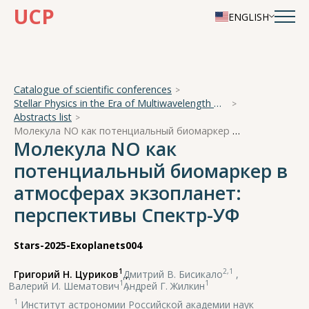
UCP
ENGLISH
Catalogue of scientific conferences
Stellar Physics in the Era of Multiwavelength Observations
Abstracts list
Молекула NO как потенциальный биомаркер в атмосферах экзопланет: перспективы Спектр-УФ
Молекула NO как
потенциальный биомаркер в
атмосферах экзопланет:
перспективы Спектр-УФ
Stars-2025-Exoplanets004
1
2,1
Григорий Н. Цуриков
,
Дмитрий В. Бисикало
,
1
1
Валерий И. Шематович
,
Андрей Г. Жилкин
1
Институт астрономии Российской академии наук