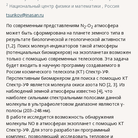
2
Национальный центр физики и математики , Россия
tsurikov@inasan.ru
По современным представлениям N
-O
атмосфера
2
2
может быть сформирована на планете земного типа в
результате биологической и геологической активности
[1,2]. Поиск молекул-индикаторов такой атмосферы
(потенциальных биомаркеров) на экзопланетах возможен
только с помощью современных телескопов. Эта задача
будет входить в научную программу создаваемого в
России космического телескопа (КТ) Спектр-УФ.
Перспективным биомаркером для поиска с помощью КТ
Спектр-УФ является молекула окиси азота NO [2, 3]. Из
наблюдений земной атмосферы известно [4], что
наиболее сильными спектральными полосами данной
молекулы в ультрафиолетовом диапазоне являются γ-
полосы (203–248 нм).
В работе исследуется возможность обнаружения
молекулы NO в атмосферах экзопланет с помощью КТ
Спектр-УФ. Для этого разработан программный
комплекс, позволяющий: исследовать тепловое и