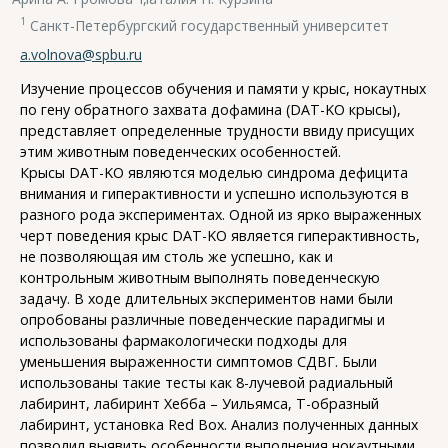
1
Санкт-Петербургский государственный университет
a.volnova@spbu.ru
Изучение процессов обучения и памяти у крыс, нокаутных
по гену обратного захвата дофамина (DAT-KO крысы),
представляет определенные трудности ввиду присущих
этим животным поведенческих особенностей.
Крысы DAT-KO являются моделью синдрома дефицита
внимания и гиперактивности и успешно используются в
разного рода экспериментах. Одной из ярко выраженных
черт поведения крыс DAT-KO является гиперактивность,
не позволяющая им столь же успешно, как и
контрольным животным выполнять поведенческую
задачу. В ходе длительных экспериментов нами были
опробованы различные поведенческие парадигмы и
использованы фармакологически подходы для
уменьшения выраженности симптомов СДВГ. Были
использованы такие тесты как 8-лучевой радиальный
лабиринт, лабиринт Хебба – Уильямса, Т-образный
лабиринт, установка Red Box. Анализ полученных данных
позволил выявить особенности выполнения нокаутными