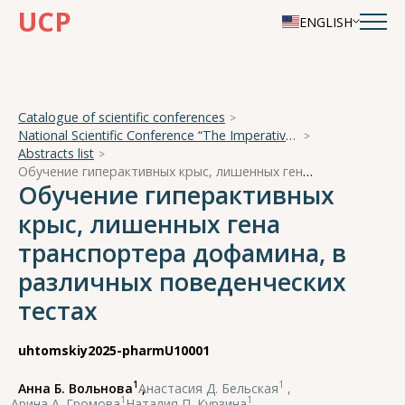
UCP
ENGLISH
Catalogue of scientific conferences
National Scientific Conference “The Imperative of Academician A. A. Ukhtomsky - the Brain and its Self-Cognition”
Abstracts list
Обучение гиперактивных крыс, лишенных гена транспортера дофамина, в различных поведенческих тестах
Обучение гиперактивных
крыс, лишенных гена
транспортера дофамина, в
различных поведенческих
тестах
uhtomskiy2025-pharmU10001
1
1
Анна Б. Вольнова
,
Анастасия Д. Бельская
,
1
1
Арина А. Громова
,
Наталия П. Курзина