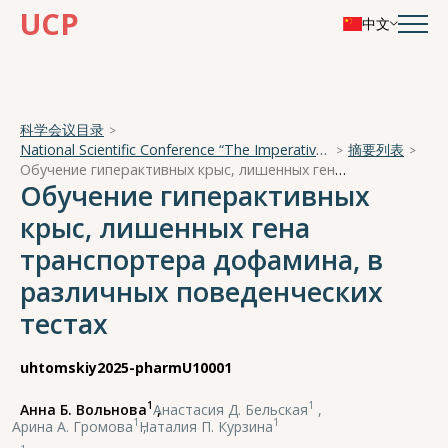
UCP
中文
科学会议目录
National Scientific Conference “The Imperative of Academician A. A. Ukhtomsky - the Brain and its Self-Cognition”
摘要列表
Обучение гиперактивных крыс, лишенных гена транспортера дофамина, в различных поведенческих тестах
Обучение гиперактивных
крыс, лишенных гена
транспортера дофамина, в
различных поведенческих
тестах
uhtomskiy2025-pharmU10001
1
1
Анна Б. Вольнова
,
Анастасия Д. Бельская
,
1
1
Арина А. Громова
,
Наталия П. Курзина