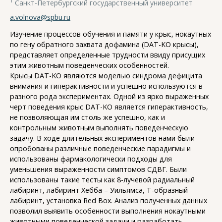
1
Санкт-Петербургский государственный университет
a.volnova@spbu.ru
Изучение процессов обучения и памяти у крыс, нокаутных
по гену обратного захвата дофамина (DAT-KO крысы),
представляет определенные трудности ввиду присущих
этим животным поведенческих особенностей.
Крысы DAT-KO являются моделью синдрома дефицита
внимания и гиперактивности и успешно используются в
разного рода экспериментах. Одной из ярко выраженных
черт поведения крыс DAT-KO является гиперактивность,
не позволяющая им столь же успешно, как и
контрольным животным выполнять поведенческую
задачу. В ходе длительных экспериментов нами были
опробованы различные поведенческие парадигмы и
использованы фармакологически подходы для
уменьшения выраженности симптомов СДВГ. Были
использованы такие тесты как 8-лучевой радиальный
лабиринт, лабиринт Хебба – Уильямса, Т-образный
лабиринт, установка Red Box. Анализ полученных данных
позволил выявить особенности выполнения нокаутными
животными поведенческой задачи и разработать