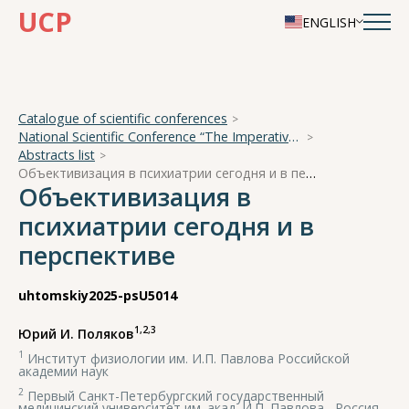
UCP
ENGLISH
Catalogue of scientific conferences
National Scientific Conference “The Imperative of Academician A. A. Ukhtomsky - the Brain and its Self-Cognition”
Abstracts list
Объективизация в психиатрии сегодня и в перспективе
Объективизация в
психиатрии сегодня и в
перспективе
uhtomskiy2025-psU5014
1,2,3
Юрий И. Поляков
1
Институт физиологии им. И.П. Павлова Российской
академии наук
2
Первый Санкт-Петербургский государственный
медицинский университет им. акад. И.П. Павлова , Россия