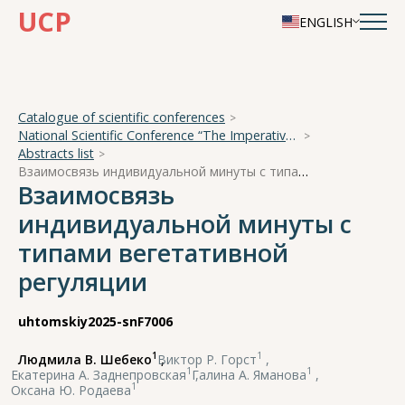
UCP
ENGLISH
Catalogue of scientific conferences
National Scientific Conference “The Imperative of Academician A. A. Ukhtomsky - the Brain and its Self-Cognition”
Abstracts list
Взаимосвязь индивидуальной минуты с типами вегетативной регуляции
Взаимосвязь
индивидуальной минуты с
типами вегетативной
регуляции
uhtomskiy2025-snF7006
1
1
Людмила В. Шебеко
,
Виктор Р. Горст
,
1
1
Екатерина А. Заднепровская
,
Галина А. Яманова
,
1
Оксана Ю. Родаева