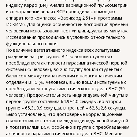
индексу Кердо (ВИ). Анализ вариационной пульсометрии
и спектральный анализ ВСР проводили с помощью
аппаратного комплекса «Варикард 2.51» и программы
ИСКИМ6. Для оценки особенностей восприятия времени
человеком использовали тест «индивидуальная минута».
Исследования проводились в условиях относительного
функционального покоя.
По величине вегетативного индекса всех испытуемых
разделили на три группы. В 1-ю вошли студенты с
преобладанием активности парасимпатической нервной
системы (25 человек), во 2-ю группу вошли студенты с
балансом между симпатическим и парасимпатическим
отделами ВНС (43 человека), в 3-ю вошли испытуемые с
преобладанием тонуса симпатического отдела ВНС (39
человек). Продолжительность индивидуальной минуты в
первой группе составила 64,9±4,0 секунды, во второй
группе – 65,3±0,9 секунды, в третьей – 62,6±2,6 секунды.
Было установлено, что достоверные корреляционные
связи возникают только между индивидуальной минутой
и показателями ВСР, особенно в группе с преобладанием
активности парасимпатического отдела ВНС. Меньше